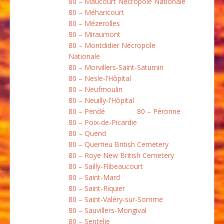
80 – Maucourt Nécropole Nationale
80 – Méharicourt
80 – Mézerolles
80 – Miraumont
80 – Montdidier Nécropole
Nationale
80 – Morvillers-Saint-Saturnin
80 – Nesle-l’Hôpital
80 – Neufmoulin
80 – Neuilly-l’Hôpital
80 – Pendé
80 – Péronne
80 – Poix-de-Picardie
80 – Quend
80 – Querrieu British Cemetery
80 – Roye New British Cemetery
80 – Sailly-Flibeaucourt
80 – Saint-Mard
80 – Saint-Riquier
80 – Saint-Valéry-sur-Somme
80 – Sauvillers-Mongival
80 – Sentelie