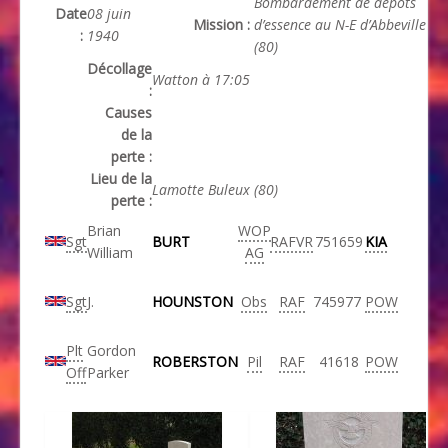
Bombardement de dépôts
Date
08 juin
Mission :
d’essence au N-E d’Abbeville
:
1940
(80)
Décollage
Watton à 17:05
:
Causes
de la
perte :
Lieu de la
Lamotte Buleux (80)
perte :
Brian
WOP
Sgt
BURT
RAFVR
751659
KIA
William
AG
Sgt
J.
HOUNSTON
Obs
RAF
745977
POW
Plt
Gordon
ROBERSTON
Pil
RAF
41618
POW
Off
Parker