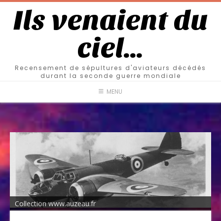
Ils venaient du
ciel…
Recensement de sépultures d'aviateurs décédés
durant la seconde guerre mondiale
MENU
Collection www.auzeau.fr