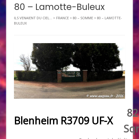
80 – Lamotte-Buleux
ILS VENAIENT DU CIEL...
>
FRANCE
>
80 – SOMME
>
80 – LAMOTTE-
BULEUX
82
Blenheim R3709 UF-X
Sq