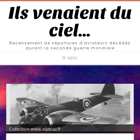
Ils venaient du
ciel…
Recensement de sépultures d'aviateurs décédés
durant la seconde guerre mondiale
MENU
Collection www.auzeau.fr