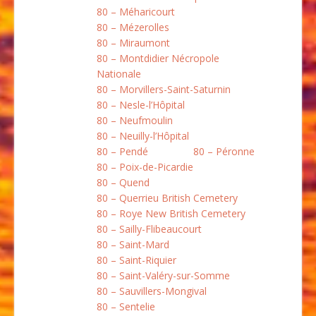
80 – Méharicourt
80 – Mézerolles
80 – Miraumont
80 – Montdidier Nécropole
Nationale
80 – Morvillers-Saint-Saturnin
80 – Nesle-l’Hôpital
80 – Neufmoulin
80 – Neuilly-l’Hôpital
80 – Pendé
80 – Péronne
80 – Poix-de-Picardie
80 – Quend
80 – Querrieu British Cemetery
80 – Roye New British Cemetery
80 – Sailly-Flibeaucourt
80 – Saint-Mard
80 – Saint-Riquier
80 – Saint-Valéry-sur-Somme
80 – Sauvillers-Mongival
80 – Sentelie