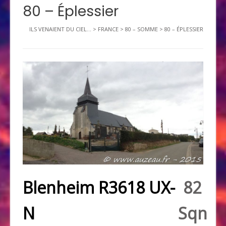
80 – Éplessier
ILS VENAIENT DU CIEL...
>
FRANCE
>
80 – SOMME
>
80 – ÉPLESSIER
Blenheim R3618 UX-
82
N
Sqn