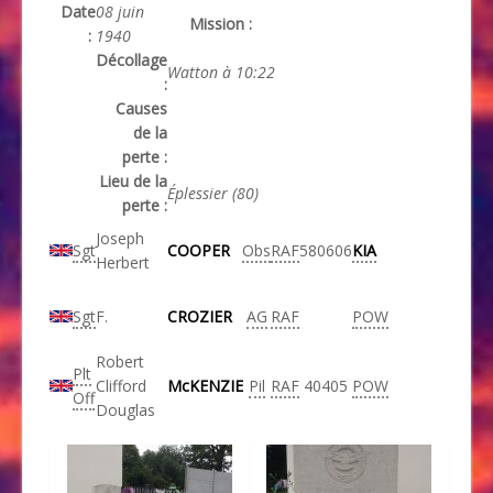
Date
08 juin
Mission :
:
1940
Décollage
Watton à 10:22
:
Causes
de la
perte :
Lieu de la
Éplessier (80)
perte :
Joseph
Sgt
COOPER
Obs
RAF
580606
KIA
Herbert
Sgt
F.
CROZIER
AG
RAF
POW
Robert
Plt
Clifford
McKENZIE
Pil
RAF
40405
POW
Off
Douglas