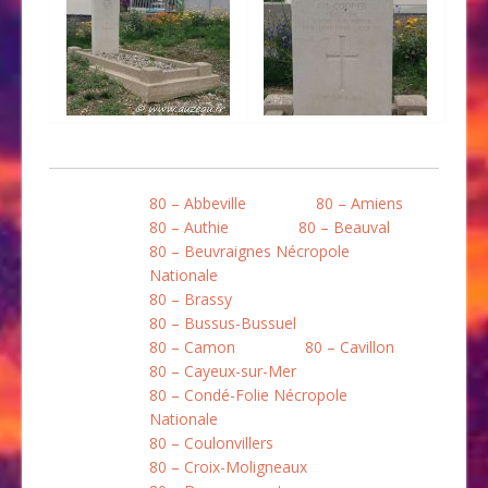
80 – Abbeville
80 – Amiens
80 – Authie
80 – Beauval
80 – Beuvraignes Nécropole
Nationale
80 – Brassy
80 – Bussus-Bussuel
80 – Camon
80 – Cavillon
80 – Cayeux-sur-Mer
80 – Condé-Folie Nécropole
Nationale
80 – Coulonvillers
80 – Croix-Moligneaux