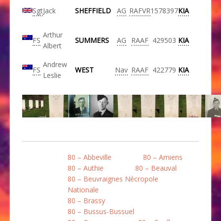
Sgt
Jack
SHEFFIELD
AG
RAFVR
1578397
KIA
Arthur
FS
SUMMERS
AG
RAAF
429503
KIA
Albert
Andrew
FS
WEST
Nav
RAAF
422779
KIA
Leslie
80 – Abbeville
80 – Amiens
80 – Authie
80 – Beauval
80 – Beuvraignes Nécropole
Nationale
80 – Brassy
80 – Bussus-Bussuel