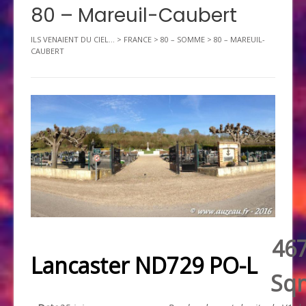
80 – Mareuil-Caubert
ILS VENAIENT DU CIEL...
>
FRANCE
>
80 – SOMME
>
80 – MAREUIL-
CAUBERT
46
Lancaster ND729 PO-L
Sq