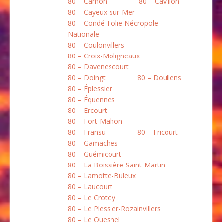
80 – Camon
80 – Cavillon
80 – Cayeux-sur-Mer
80 – Condé-Folie Nécropole
Nationale
80 – Coulonvillers
80 – Croix-Moligneaux
80 – Davenescourt
80 – Doingt
80 – Doullens
80 – Éplessier
80 – Équennes
80 – Ercourt
80 – Fort-Mahon
80 – Fransu
80 – Fricourt
80 – Gamaches
80 – Guémicourt
80 – La Boissière-Saint-Martin
80 – Lamotte-Buleux
80 – Laucourt
80 – Le Crotoy
80 – Le Plessier-Rozainvillers
80 – Le Quesnel