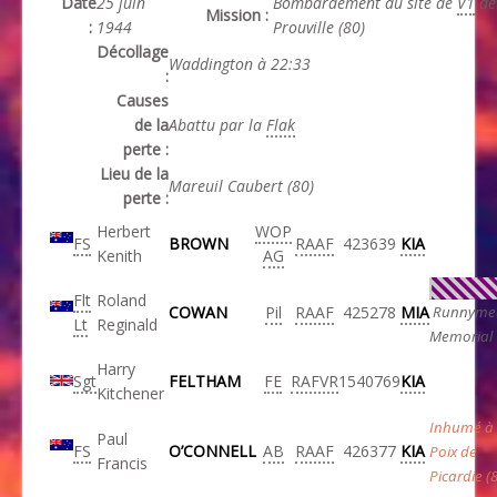
Date
25 juin
Bombardement du site de
V1
de
Mission :
:
1944
Prouville (80)
Décollage
Waddington à 22:33
:
Causes
de la
Abattu par la
Flak
perte :
Lieu de la
Mareuil Caubert (80)
perte :
Herbert
WOP
FS
BROWN
RAAF
423639
KIA
Kenith
AG
Flt
Roland
COWAN
Pil
RAAF
425278
MIA
Runnyme
Lt
Reginald
Memorial
Harry
Sgt
FELTHAM
FE
RAFVR
1540769
KIA
Kitchener
Inhumé à
Paul
FS
O’CONNELL
AB
RAAF
426377
KIA
Poix de
Francis
Picardie (