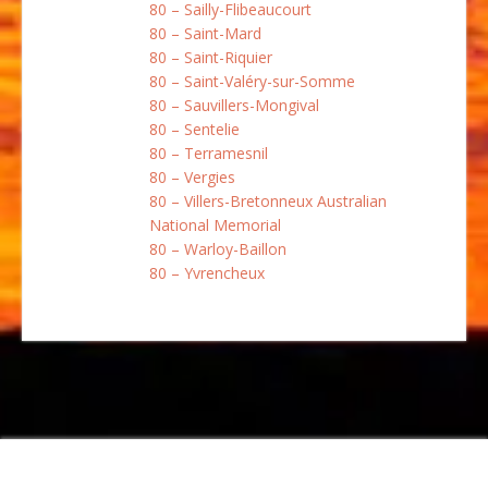
80 – Sailly-Flibeaucourt
80 – Saint-Mard
80 – Saint-Riquier
80 – Saint-Valéry-sur-Somme
80 – Sauvillers-Mongival
80 – Sentelie
80 – Terramesnil
80 – Vergies
80 – Villers-Bretonneux Australian
National Memorial
80 – Warloy-Baillon
80 – Yvrencheux