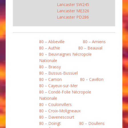
Lancaster SW245
Lancaster ME326
Lancaster PD286
80 – Abbeville
80 – Amiens
80 – Authie
80 – Beauval
80 – Beuvraignes Nécropole
Nationale
80 – Brassy
80 – Bussus-Bussuel
80 – Camon
80 – Cavillon
80 – Cayeux-sur-Mer
80 – Condé-Folie Nécropole
Nationale
80 – Coulonvillers
80 – Croix-Moligneaux
80 – Davenescourt
80 – Doingt
80 – Doullens