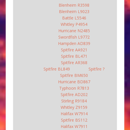
Blenheim R3598
Blenheim L9023
Battle L5546
Whitley P4954
Hurricane N2485
Swordfish L9772
Hampden AD839
Spitfire AA921
Spitfire BL471
Spitfire AR368
Spitfire BL849
Spitfire ?
Spitfire BM650
Hurricane BD867
Typhoon R7813
Spitfire AD202
Stirling R9184
Whitley Z9159
Halifax W7914
Spitfire BS112
Halifax W7911