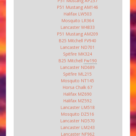
P51 Mustang AP237
P51 Mustang AM146
Halifax LW503
Mosquito LR364
Lancaster W4833
P51 Mustang AM209
B25 Mitchell FV940
Lancaster ND701
Spitfire MK324
B25 Mitchell
Fw190
Lancaster ND689
Spitfire ML215
Mosquito NT145
Horsa Chalk 67
Halifax MZ690
Halifax MZ592
Lancaster LM518
Mosquito DZ516
Lancaster ND570
Lancaster LM243
Lancaster NF962