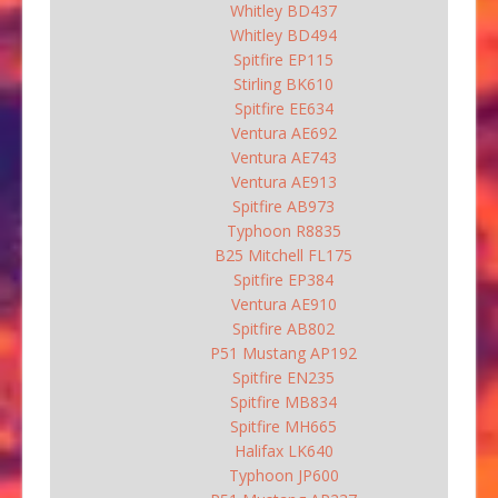
Whitley BD437
Whitley BD494
Spitfire EP115
Stirling BK610
Spitfire EE634
Ventura AE692
Ventura AE743
Ventura AE913
Spitfire AB973
Typhoon R8835
B25 Mitchell FL175
Spitfire EP384
Ventura AE910
Spitfire AB802
P51 Mustang AP192
Spitfire EN235
Spitfire MB834
Spitfire MH665
Halifax LK640
Typhoon JP600