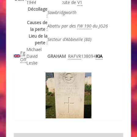
1944
:
site de
V1
Décollage
Sawbridgworth
:
Causes de
Abattu par des
FW 190
du JG26
la perte :
Lieu de la
Secteur d’Abbeville (80)
perte :
Michael
Fg
David
GRAHAM
RAFVR
138094
KIA
Off
Leslie