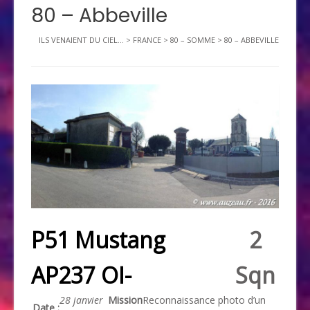
80 – Abbeville
ILS VENAIENT DU CIEL...
>
FRANCE
>
80 – SOMME
>
80 – ABBEVILLE
P51 Mustang
2
AP237 OI-
Sqn
28 janvier
Mission
Reconnaissance photo d’un
Date :