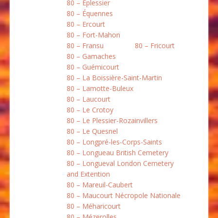
80 – Éplessier
80 – Équennes
80 – Ercourt
80 – Fort-Mahon
80 – Fransu
80 – Fricourt
80 – Gamaches
80 – Guémicourt
80 – La Boissière-Saint-Martin
80 – Lamotte-Buleux
80 – Laucourt
80 – Le Crotoy
80 – Le Plessier-Rozainvillers
80 – Le Quesnel
80 – Longpré-les-Corps-Saints
80 – Longueau British Cemetery
80 – Longueval London Cemetery
and Extention
80 – Mareuil-Caubert
80 – Maucourt Nécropole Nationale
80 – Méharicourt
80 – Mézerolles