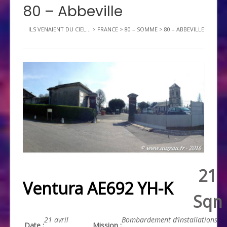
80 – Abbeville
ILS VENAIENT DU CIEL...
>
FRANCE
>
80 – SOMME
>
80 – ABBEVILLE
21
Ventura AE692 YH-K
Sqn
21 avril
Bombardement d’installations
Date :
Mission :