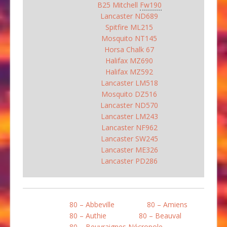
B25 Mitchell
Fw190
Lancaster ND689
Spitfire ML215
Mosquito NT145
Horsa Chalk 67
Halifax MZ690
Halifax MZ592
Lancaster LM518
Mosquito DZ516
Lancaster ND570
Lancaster LM243
Lancaster NF962
Lancaster SW245
Lancaster ME326
Lancaster PD286
80 – Abbeville
80 – Amiens
80 – Authie
80 – Beauval
80 – Beuvraignes Nécropole