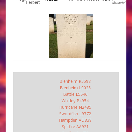
Herbert
Memorial
Blenheim R3598
Blenheim L9023
Battle L5546
Whitley P4954
Hurricane N2485
Swordfish L9772
Hampden AD839
Spitfire AA921