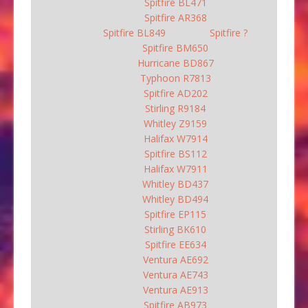
Spitfire BL471
Spitfire AR368
Spitfire BL849
Spitfire ?
Spitfire BM650
Hurricane BD867
Typhoon R7813
Spitfire AD202
Stirling R9184
Whitley Z9159
Halifax W7914
Spitfire BS112
Halifax W7911
Whitley BD437
Whitley BD494
Spitfire EP115
Stirling BK610
Spitfire EE634
Ventura AE692
Ventura AE743
Ventura AE913
Spitfire AB973