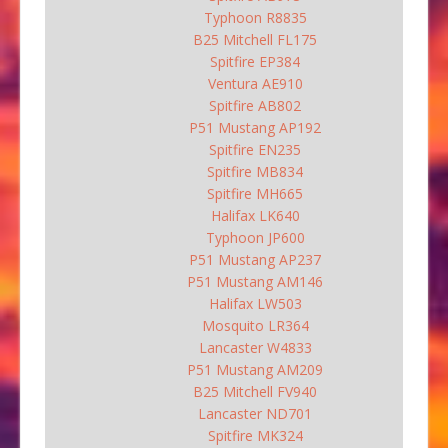
Typhoon R8835
B25 Mitchell FL175
Spitfire EP384
Ventura AE910
Spitfire AB802
P51 Mustang AP192
Spitfire EN235
Spitfire MB834
Spitfire MH665
Halifax LK640
Typhoon JP600
P51 Mustang AP237
P51 Mustang AM146
Halifax LW503
Mosquito LR364
Lancaster W4833
P51 Mustang AM209
B25 Mitchell FV940
Lancaster ND701
Spitfire MK324