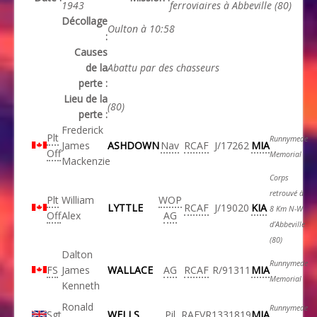
1943
ferroviaires à Abbeville (80)
Décollage
Oulton à 10:58
:
Causes
de la
Abattu par des chasseurs
perte :
Lieu de la
(80)
perte :
Frederick
Plt
Runnymede
James
ASHDOWN
Nav
RCAF
J/17262
MIA
Off
Memorial
Mackenzie
Corps
retrouvé à
Plt
William
WOP
LYTTLE
RCAF
J/19020
KIA
8 Km N-W
Off
Alex
AG
d’Abbeville
(80)
Dalton
Runnymede
FS
James
WALLACE
AG
RCAF
R/91311
MIA
Memorial
Kenneth
Ronald
Runnymede
Sgt
WELLS
Pil
RAFVR
1331819
MIA