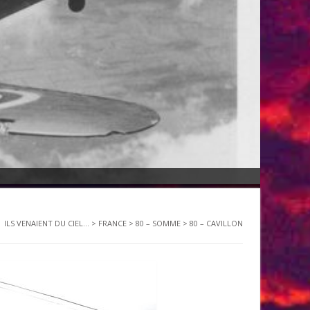
ILS VENAIENT DU CIEL...
>
FRANCE
>
80 – SOMME
>
80 – CAVILLON