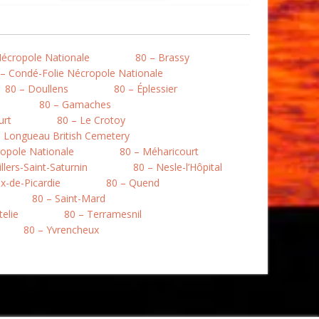
Nécropole Nationale
80 – Brassy
 – Condé-Folie Nécropole Nationale
80 – Doullens
80 – Éplessier
80 – Gamaches
urt
80 – Le Crotoy
– Longueau British Cemetery
opole Nationale
80 – Méharicourt
llers-Saint-Saturnin
80 – Nesle-l’Hôpital
ix-de-Picardie
80 – Quend
80 – Saint-Mard
telie
80 – Terramesnil
80 – Yvrencheux