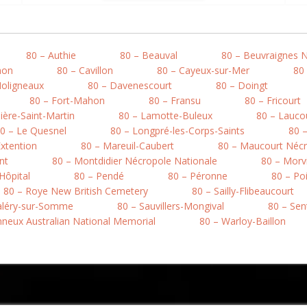
80 – Authie
80 – Beauval
80 – Beuvraignes 
mon
80 – Cavillon
80 – Cayeux-sur-Mer
80
Moligneaux
80 – Davenescourt
80 – Doingt
80 – Fort-Mahon
80 – Fransu
80 – Fricourt
ière-Saint-Martin
80 – Lamotte-Buleux
80 – Lauco
0 – Le Quesnel
80 – Longpré-les-Corps-Saints
80 
xtention
80 – Mareuil-Caubert
80 – Maucourt Nécr
nt
80 – Montdidier Nécropole Nationale
80 – Morvi
’Hôpital
80 – Pendé
80 – Péronne
80 – Po
80 – Roye New British Cemetery
80 – Sailly-Flibeaucourt
Valéry-sur-Somme
80 – Sauvillers-Mongival
80 – Sen
onneux Australian National Memorial
80 – Warloy-Baillon