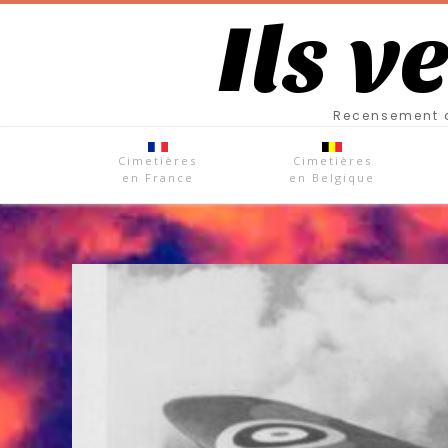
Ils v
Recensement d
Cimetières
Cimetières
en France
en Belgique