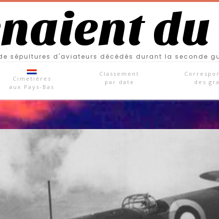
enaient du
e sépultures d'aviateurs décédés durant la seconde g
Classement
Correspo
Cimetières
par date
des gr
aux Pays-Bas