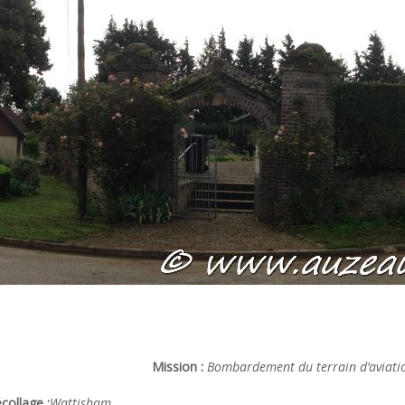
Mission :
Bombardement du terrain d’aviatio
collage :
Wattisham