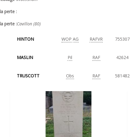
a perte :
la perte :
Cavillon (80)
HINTON
WOP
AG
RAFVR
755307
MASLIN
Pil
RAF
42624
TRUSCOTT
Obs
RAF
581482