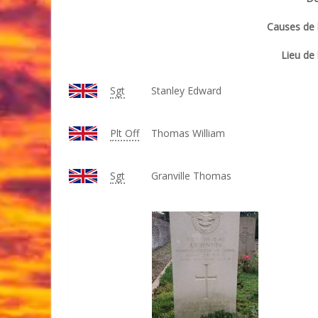
Causes de l
Lieu de 
Sgt
Stanley Edward
Plt Off
Thomas William
Sgt
Granville Thomas