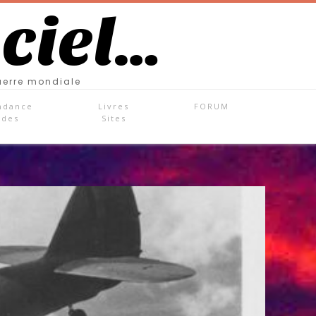
 ciel…
uerre mondiale
ndance
Livres
FORUM
ades
Sites