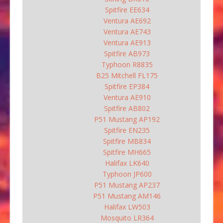
Spitfire EE634
Ventura AE692
Ventura AE743
Ventura AE913
Spitfire AB973
Typhoon R8835
B25 Mitchell FL175
Spitfire EP384
Ventura AE910
Spitfire AB802
P51 Mustang AP192
Spitfire EN235
Spitfire MB834
Spitfire MH665
Halifax LK640
Typhoon JP600
P51 Mustang AP237
P51 Mustang AM146
Halifax LW503
Mosquito LR364