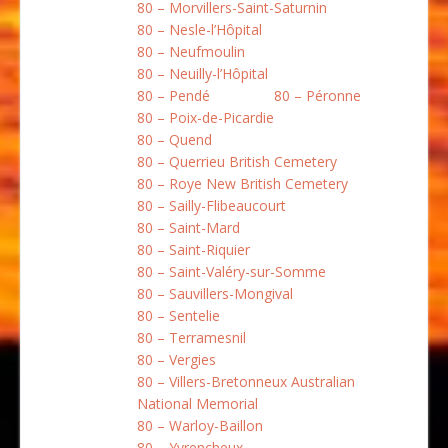
80 – Morvillers-Saint-Saturnin
80 – Nesle-l’Hôpital
80 – Neufmoulin
80 – Neuilly-l’Hôpital
80 – Pendé
80 – Péronne
80 – Poix-de-Picardie
80 – Quend
80 – Querrieu British Cemetery
80 – Roye New British Cemetery
80 – Sailly-Flibeaucourt
80 – Saint-Mard
80 – Saint-Riquier
80 – Saint-Valéry-sur-Somme
80 – Sauvillers-Mongival
80 – Sentelie
80 – Terramesnil
80 – Vergies
80 – Villers-Bretonneux Australian
National Memorial
80 – Warloy-Baillon
80 – Yvrencheux