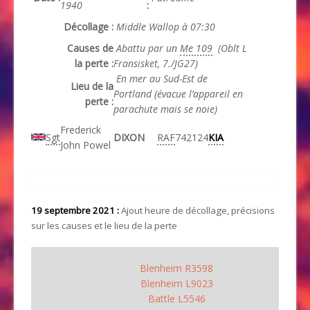
1940
:
Décollage :
Middle Wallop à 07:30
Causes de
Abattu par un
Me 109
(Oblt L
la perte :
Fransisket, 7./JG27)
En mer au Sud-Est de
Lieu de la
Portland (évacue l’appareil en
perte :
parachute mais se noie)
Frederick
Sgt
DIXON
RAF
742124
KIA
John Powel
19 septembre 2021 :
Ajout heure de décollage, précisions
sur les causes et le lieu de la perte
Blenheim R3598
Blenheim L9023
Battle L5546