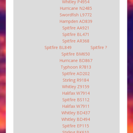
Whitley P4954
Hurricane N2485
Swordfish L9772
Hampden AD839
Spitfire AA921
Spitfire BL471
Spitfire AR368
Spitfire BL849
Spitfire ?
Spitfire BM650
Hurricane BD867
Typhoon R7813
Spitfire AD202
Stirling R9184
Whitley Z9159
Halifax W7914
Spitfire BS112
Halifax W7911
Whitley BD437
Whitley BD494
Spitfire EP115
Stirling BK610