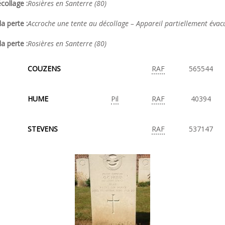
collage :
Rosières en Santerre (80)
a perte :
Accroche une tente au décollage – Appareil partiellement évac
la perte :
Rosières en Santerre (80)
COUZENS
RAF
565544
HUME
Pil
RAF
40394
STEVENS
RAF
537147