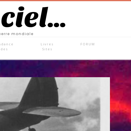
 ciel…
uerre mondiale
ndance
Livres
FORUM
ades
Sites