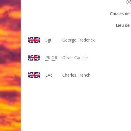
Dé
Causes de l
Lieu de 
Sgt
George Frederick
Plt Off
Oliver Carlisle
LAc
Charles French