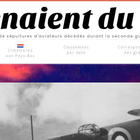
enaient du
e sépultures d'aviateurs décédés durant la seconde g
Classement
Correspo
Cimetières
par date
des gr
aux Pays-Bas