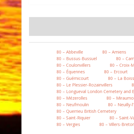
80 – Abbeville
80 – Amiens
80 – Bussus-Bussuel
80 – Ca
80 – Coulonvillers
80 – Croix-
80 – Équennes
80 – Ercourt
80 – Guémicourt
80 – La Boiss
80 – Le Plessier-Rozainvillers
8
80 – Longueval London Cemetery and E
80 – Mézerolles
80 – Miraumo
80 – Neufmoulin
80 – Neuilly-l
80 – Querrieu British Cemetery
80 – Saint-Riquier
80 – Saint-
80 – Vergies
80 – Villers-Bret