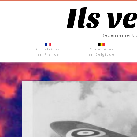
Ils v
Recensement d
Cimetières
Cimetières
en France
en Belgique