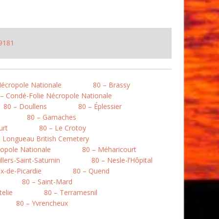
9181
Nécropole Nationale
80 – Brassy
 – Condé-Folie Nécropole Nationale
80 – Doullens
80 – Éplessier
80 – Gamaches
urt
80 – Le Crotoy
– Longueau British Cemetery
opole Nationale
80 – Méharicourt
llers-Saint-Saturnin
80 – Nesle-l’Hôpital
ix-de-Picardie
80 – Quend
80 – Saint-Mard
telie
80 – Terramesnil
80 – Yvrencheux