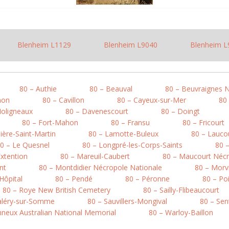
Blenheim L1129
Blenheim L9040
Blenheim L
80 – Authie
80 – Beauval
80 – Beuvraignes 
mon
80 – Cavillon
80 – Cayeux-sur-Mer
80
Moligneaux
80 – Davenescourt
80 – Doingt
80 – Fort-Mahon
80 – Fransu
80 – Fricourt
ière-Saint-Martin
80 – Lamotte-Buleux
80 – Lauco
0 – Le Quesnel
80 – Longpré-les-Corps-Saints
80 
xtention
80 – Mareuil-Caubert
80 – Maucourt Nécr
nt
80 – Montdidier Nécropole Nationale
80 – Morvi
’Hôpital
80 – Pendé
80 – Péronne
80 – Po
80 – Roye New British Cemetery
80 – Sailly-Flibeaucourt
Valéry-sur-Somme
80 – Sauvillers-Mongival
80 – Sen
onneux Australian National Memorial
80 – Warloy-Baillon