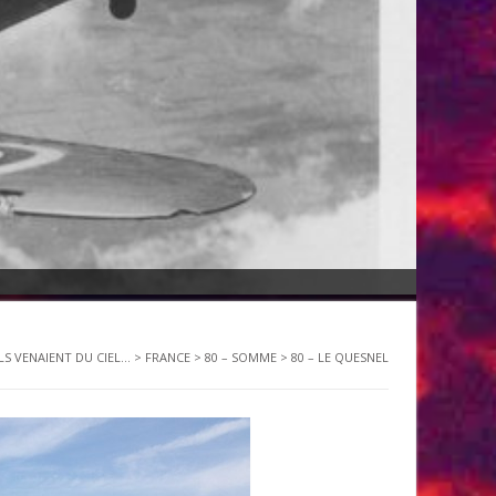
ILS VENAIENT DU CIEL...
>
FRANCE
>
80 – SOMME
>
80 – LE QUESNEL