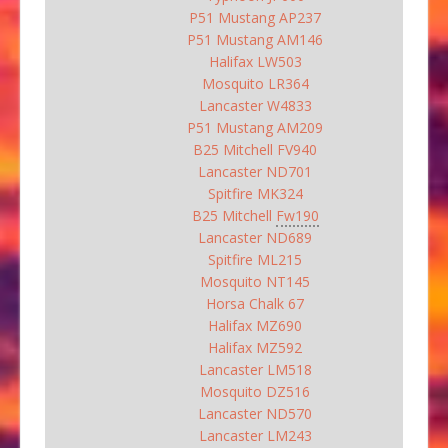
P51 Mustang AP237
P51 Mustang AM146
Halifax LW503
Mosquito LR364
Lancaster W4833
P51 Mustang AM209
B25 Mitchell FV940
Lancaster ND701
Spitfire MK324
B25 Mitchell
Fw190
Lancaster ND689
Spitfire ML215
Mosquito NT145
Horsa Chalk 67
Halifax MZ690
Halifax MZ592
Lancaster LM518
Mosquito DZ516
Lancaster ND570
Lancaster LM243