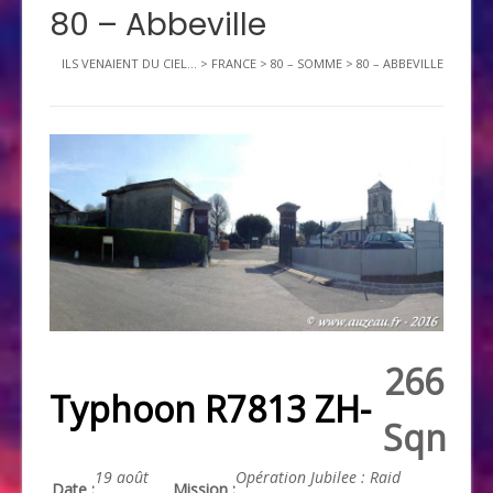
80 – Abbeville
ILS VENAIENT DU CIEL...
>
FRANCE
>
80 – SOMME
>
80 – ABBEVILLE
266
Typhoon R7813 ZH-
Sqn
19 août
Opération Jubilee : Raid
Date :
Mission :