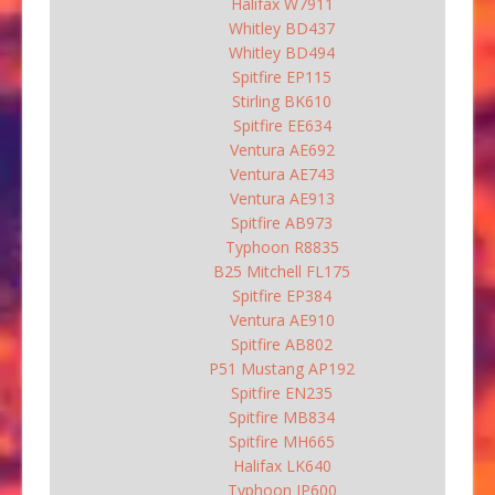
Halifax W7911
Whitley BD437
Whitley BD494
Spitfire EP115
Stirling BK610
Spitfire EE634
Ventura AE692
Ventura AE743
Ventura AE913
Spitfire AB973
Typhoon R8835
B25 Mitchell FL175
Spitfire EP384
Ventura AE910
Spitfire AB802
P51 Mustang AP192
Spitfire EN235
Spitfire MB834
Spitfire MH665
Halifax LK640
Typhoon JP600