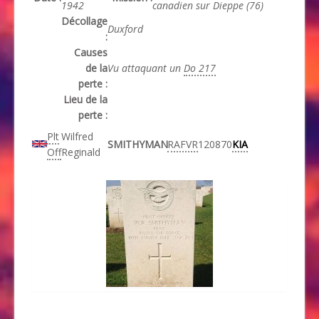
1942
canadien sur Dieppe (76)
Décollage
Duxford
:
Causes
de la
Vu attaquant un
Do 217
perte :
Lieu de la
perte :
Plt
Wilfred
SMITHYMAN
RAFVR
120870
KIA
Off
Reginald