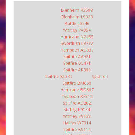
Blenheim R3598
Blenheim L9023
Battle L5546
Whitley P4954
Hurricane N2485
Swordfish L9772
Hampden AD839
Spitfire AA921
Spitfire BL471
Spitfire AR368
Spitfire BL849
Spitfire ?
Spitfire BM650
Hurricane BD867
Typhoon R7813
Spitfire AD202
Stirling R9184
Whitley Z9159
Halifax W7914
Spitfire BS112