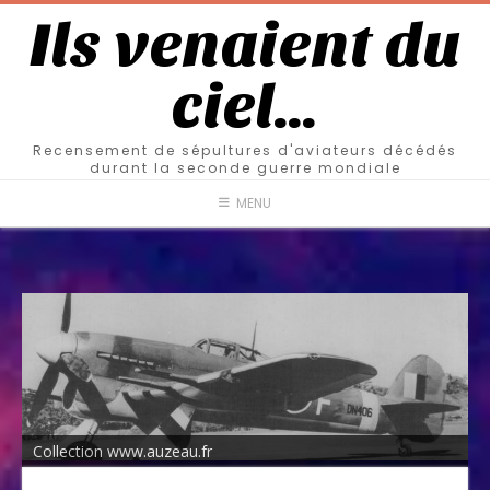
Ils venaient du
ciel…
Recensement de sépultures d'aviateurs décédés
durant la seconde guerre mondiale
MENU
Collection www.auzeau.fr