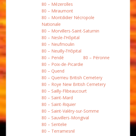
80 – Mézerolles
80 – Miraumont
80 – Montdidier Nécropole
Nationale
80 – Morvillers-Saint-Saturnin
80 – Nesle-l’Hôpital
80 – Neufmoulin
80 – Neuilly-l’Hôpital
80 – Pendé
80 – Péronne
80 – Poix-de-Picardie
80 – Quend
80 – Querrieu British Cemetery
80 – Roye New British Cemetery
80 – Sailly-Flibeaucourt
80 – Saint-Mard
80 – Saint-Riquier
80 – Saint-Valéry-sur-Somme
80 – Sauvillers-Mongival
80 – Sentelie
80 – Terramesnil