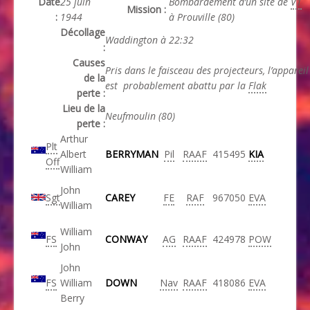
Date
25 juin
Bombardement d’un site de
V1
Mission :
:
1944
à Prouville (80)
Décollage
Waddington à 22:32
:
Causes
Pris dans le faisceau des projecteurs, l’appareil
de la
est probablement abattu par la
Flak
perte :
Lieu de la
Neufmoulin (80)
perte :
Arthur
Plt
Albert
BERRYMAN
Pil
RAAF
415495
KIA
Off
William
John
Sgt
CAREY
FE
RAF
967050
EVA
William
William
FS
CONWAY
AG
RAAF
424978
POW
John
John
FS
William
DOWN
Nav
RAAF
418086
EVA
Berry