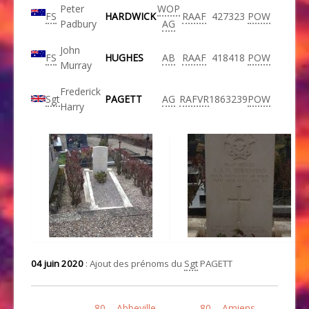
Peter
WOP
FS
HARDWICK
RAAF
427323
POW
Padbury
AG
John
FS
HUGHES
AB
RAAF
418418
POW
Murray
Frederick
Sgt
PAGETT
AG
RAFVR
1863239
POW
Harry
04 juin 2020
: Ajout des prénoms du
Sgt
PAGETT
80 – Abbeville
80 – Amiens