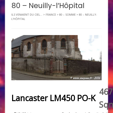
80 – Neuilly-l’Hôpital
ILS VENAIENT DU CIEL...
>
FRANCE
>
80 – SOMME
>
80 – NEUILLY-
L’HÔPITAL
467
Lancaster LM450 PO-K
Sq