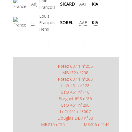
Jean
Adj
SICARD
AAF
KIA
François
Louis
Lt
François
SOREL
AAF
KIA
Henri
Potez 63.11 n°255
MB152 n°208
Potez 63.11 n°265
LeO 451 n°128
LeO 451 n°116
Breguet 693 n°86
LeO 451 n°260
LeO 451 n°3007
Douglas DB7 n°33
MB210 n°55
MS406 n°244