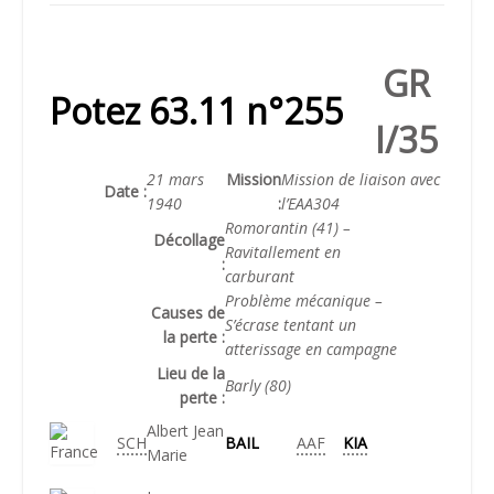
GR
Potez 63.11 n°255
I/35
21 mars
Mission
Mission de liaison avec
Date :
1940
:
l’EAA304
Romorantin (41) –
Décollage
Ravitallement en
:
carburant
Problème mécanique –
Causes de
S’écrase tentant un
la perte :
atterissage en campagne
Lieu de la
Barly (80)
perte :
Albert Jean
SCH
BAIL
AAF
KIA
Marie