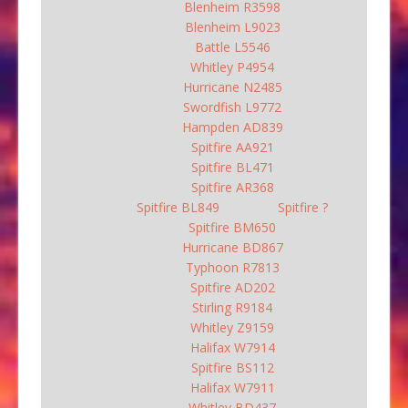
Blenheim R3598
Blenheim L9023
Battle L5546
Whitley P4954
Hurricane N2485
Swordfish L9772
Hampden AD839
Spitfire AA921
Spitfire BL471
Spitfire AR368
Spitfire BL849
Spitfire ?
Spitfire BM650
Hurricane BD867
Typhoon R7813
Spitfire AD202
Stirling R9184
Whitley Z9159
Halifax W7914
Spitfire BS112
Halifax W7911
Whitley BD437