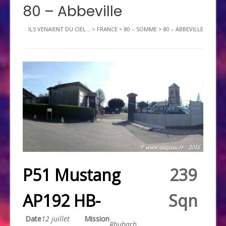
80 – Abbeville
ILS VENAIENT DU CIEL...
>
FRANCE
>
80 – SOMME
>
80 – ABBEVILLE
P51 Mustang
239
AP192 HB-
Sqn
Date
12 juillet
Mission
Rhubarb