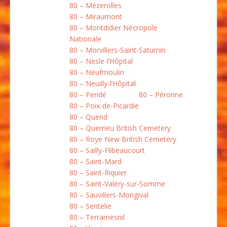
80 – Mézerolles
80 – Miraumont
80 – Montdidier Nécropole
Nationale
80 – Morvillers-Saint-Saturnin
80 – Nesle-l’Hôpital
80 – Neufmoulin
80 – Neuilly-l’Hôpital
80 – Pendé
80 – Péronne
80 – Poix-de-Picardie
80 – Quend
80 – Querrieu British Cemetery
80 – Roye New British Cemetery
80 – Sailly-Flibeaucourt
80 – Saint-Mard
80 – Saint-Riquier
80 – Saint-Valéry-sur-Somme
80 – Sauvillers-Mongival
80 – Sentelie
80 – Terramesnil