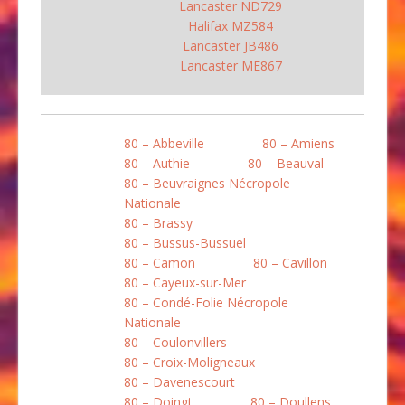
Lancaster ND729
Halifax MZ584
Lancaster JB486
Lancaster ME867
80 – Abbeville
80 – Amiens
80 – Authie
80 – Beauval
80 – Beuvraignes Nécropole
Nationale
80 – Brassy
80 – Bussus-Bussuel
80 – Camon
80 – Cavillon
80 – Cayeux-sur-Mer
80 – Condé-Folie Nécropole
Nationale
80 – Coulonvillers
80 – Croix-Moligneaux
80 – Davenescourt
80 – Doingt
80 – Doullens