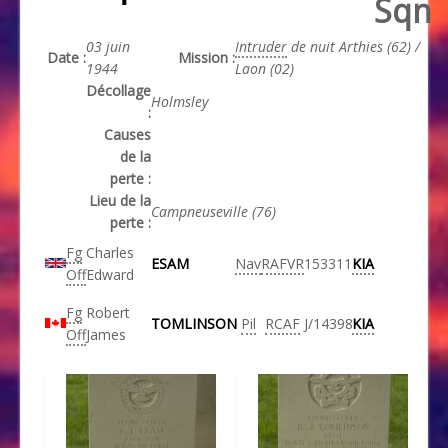
Sqn
03 juin
Intruder
de nuit Arthies (62) /
Date :
Mission :
1944
Laon (02)
Décollage
Holmsley
:
Causes
de la
perte :
Lieu de la
Campneuseville (76)
perte :
Fg
Charles
ESAM
Nav
RAFVR
153311
KIA
Off
Edward
Fg
Robert
TOMLINSON
Pil
RCAF
J/14398
KIA
Off
James