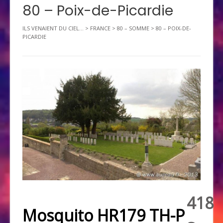
80 – Poix-de-Picardie
ILS VENAIENT DU CIEL...
>
FRANCE
>
80 – SOMME
>
80 – POIX-DE-
PICARDIE
418
Mosquito HR179 TH-P