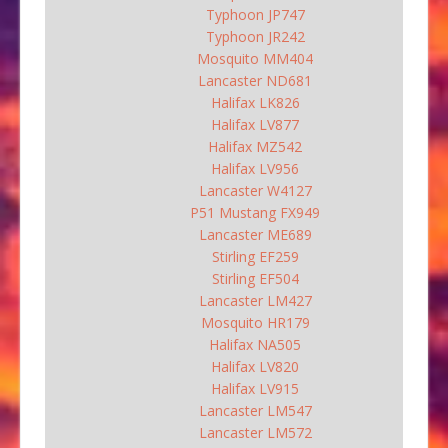
Typhoon JP747
Typhoon JR242
Mosquito MM404
Lancaster ND681
Halifax LK826
Halifax LV877
Halifax MZ542
Halifax LV956
Lancaster W4127
P51 Mustang FX949
Lancaster ME689
Stirling EF259
Stirling EF504
Lancaster LM427
Mosquito HR179
Halifax NA505
Halifax LV820
Halifax LV915
Lancaster LM547
Lancaster LM572