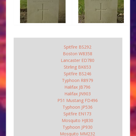
Spitfire BS292
Boston W8358
Lancaster ED780
Stirling BK653
Spitfire BS246
Typhoon R8979
Halifax JB796
Halifax JN903
P51 Mustang FD496
Typhoon JP536
Spitfire EN173
Mosquito HJ830
Typhoon JP930
Mosquito MM232