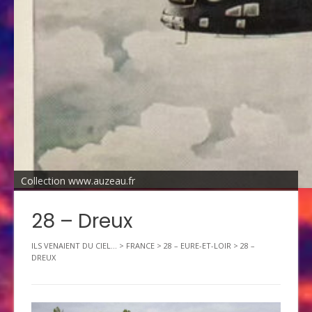
Collection www.auzeau.fr
28 – Dreux
ILS VENAIENT DU CIEL...
>
FRANCE
>
28 – EURE-ET-LOIR
>
28 –
DREUX