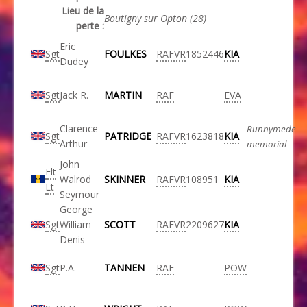
Lieu de la
Boutigny sur Opton (28)
perte :
Eric
Sgt
FOULKES
RAFVR
1852446
KIA
Dudey
Sgt
Jack R.
MARTIN
RAF
EVA
Clarence
Runnymede
Sgt
PATRIDGE
RAFVR
1623818
KIA
Arthur
memorial
John
Flt
Walrod
SKINNER
RAFVR
108951
KIA
Lt
Seymour
George
Sgt
William
SCOTT
RAFVR
2209627
KIA
Denis
Sgt
P.A.
TANNEN
RAF
POW