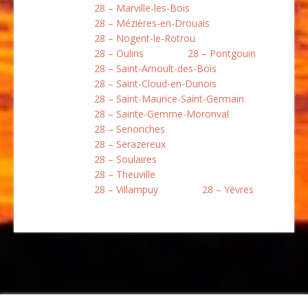
28 – Marville-les-Bois
28 – Mézières-en-Drouais
28 – Nogent-le-Rotrou
28 – Oulins
28 – Pontgouin
28 – Saint-Arnoult-des-Bois
28 – Saint-Cloud-en-Dunois
28 – Saint-Maurice-Saint-Germain
28 – Sainte-Gemme-Moronval
28 – Senonches
28 – Serazereux
28 – Soulaires
28 – Theuville
28 – Villampuy
28 – Yèvres