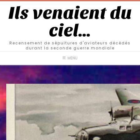
Ils venaient du
ciel…
Recensement de sépultures d'aviateurs décédés
durant la seconde guerre mondiale
MENU