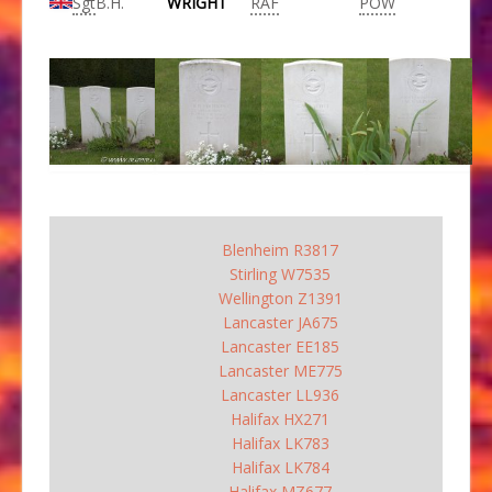
Sgt
B.H.
WRIGHT
RAF
POW
Blenheim R3817
Stirling W7535
Wellington Z1391
Lancaster JA675
Lancaster EE185
Lancaster ME775
Lancaster LL936
Halifax HX271
Halifax LK783
Halifax LK784
Halifax MZ677