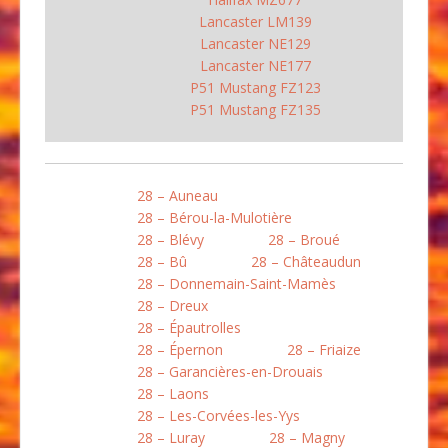
Lancaster LM139
Lancaster NE129
Lancaster NE177
P51 Mustang FZ123
P51 Mustang FZ135
28 – Auneau
28 – Bérou-la-Mulotière
28 – Blévy
28 – Broué
28 – Bû
28 – Châteaudun
28 – Donnemain-Saint-Mamès
28 – Dreux
28 – Épautrolles
28 – Épernon
28 – Friaize
28 – Garancières-en-Drouais
28 – Laons
28 – Les-Corvées-les-Yys
28 – Luray
28 – Magny