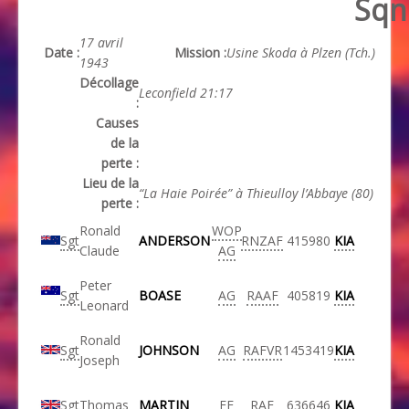
Sqn
17 avril
Date :
Mission :
Usine Skoda à Plzen (Tch.)
1943
Décollage
Leconfield 21:17
:
Causes
de la
perte :
Lieu de la
“La Haie Poirée” à Thieulloy l’Abbaye (80)
perte :
Ronald
WOP
Sgt
ANDERSON
RNZAF
415980
KIA
Claude
AG
Peter
Sgt
BOASE
AG
RAAF
405819
KIA
Leonard
Ronald
Sgt
JOHNSON
AG
RAFVR
1453419
KIA
Joseph
Sgt
Thomas
MARTIN
FE
RAF
636646
KIA