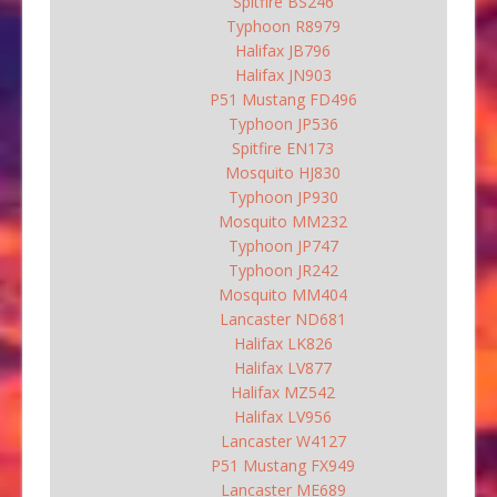
Spitfire BS246
Typhoon R8979
Halifax JB796
Halifax JN903
P51 Mustang FD496
Typhoon JP536
Spitfire EN173
Mosquito HJ830
Typhoon JP930
Mosquito MM232
Typhoon JP747
Typhoon JR242
Mosquito MM404
Lancaster ND681
Halifax LK826
Halifax LV877
Halifax MZ542
Halifax LV956
Lancaster W4127
P51 Mustang FX949
Lancaster ME689