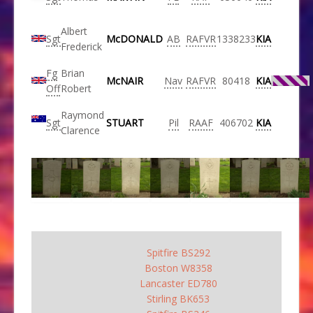
Albert
Sgt
McDONALD
AB
RAFVR
1338233
KIA
Frederick
Fg
Brian
McNAIR
Nav
RAFVR
80418
KIA
Off
Robert
Raymond
Sgt
STUART
Pil
RAAF
406702
KIA
Clarence
Spitfire BS292
Boston W8358
Lancaster ED780
Stirling BK653