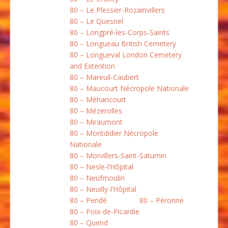
80 – Le Plessier-Rozainvillers
80 – Le Quesnel
80 – Longpré-les-Corps-Saints
80 – Longueau British Cemetery
80 – Longueval London Cemetery
and Extention
80 – Mareuil-Caubert
80 – Maucourt Nécropole Nationale
80 – Méharicourt
80 – Mézerolles
80 – Miraumont
80 – Montdidier Nécropole
Nationale
80 – Morvillers-Saint-Saturnin
80 – Nesle-l’Hôpital
80 – Neufmoulin
80 – Neuilly-l’Hôpital
80 – Pendé
80 – Péronne
80 – Poix-de-Picardie
80 – Quend