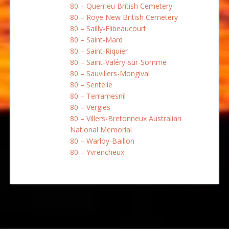
80 – Querrieu British Cemetery
80 – Roye New British Cemetery
80 – Sailly-Flibeaucourt
80 – Saint-Mard
80 – Saint-Riquier
80 – Saint-Valéry-sur-Somme
80 – Sauvillers-Mongival
80 – Sentelie
80 – Terramesnil
80 – Vergies
80 – Villers-Bretonneux Australian
National Memorial
80 – Warloy-Baillon
80 – Yvrencheux