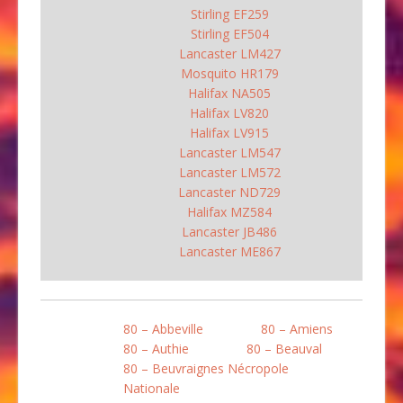
Stirling EF259
Stirling EF504
Lancaster LM427
Mosquito HR179
Halifax NA505
Halifax LV820
Halifax LV915
Lancaster LM547
Lancaster LM572
Lancaster ND729
Halifax MZ584
Lancaster JB486
Lancaster ME867
80 – Abbeville
80 – Amiens
80 – Authie
80 – Beauval
80 – Beuvraignes Nécropole
Nationale