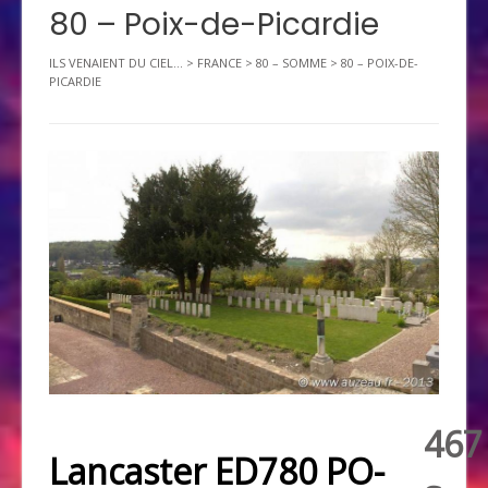
80 – Poix-de-Picardie
ILS VENAIENT DU CIEL...
>
FRANCE
>
80 – SOMME
>
80 – POIX-DE-
PICARDIE
467
Lancaster ED780 PO-