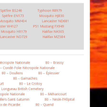
Spitfire BS246
Typhoon R8979
Spitfire EN173
Mosquito HJ830
Mosquito MM404
Lancaster ND681
ster W4127
P51 Mustang FX949
Mosquito HR179
Halifax NA505
Lancaster ND729
Halifax MZ584
Nécropole Nationale
80 – Brassy
 – Condé-Folie Nécropole Nationale
80 – Doullens
80 – Éplessier
80 – Gamaches
urt
80 – Le Crotoy
– Longueau British Cemetery
opole Nationale
80 – Méharicourt
llers-Saint-Saturnin
80 – Nesle-l’Hôpital
ix-de-Picardie
80 – Quend