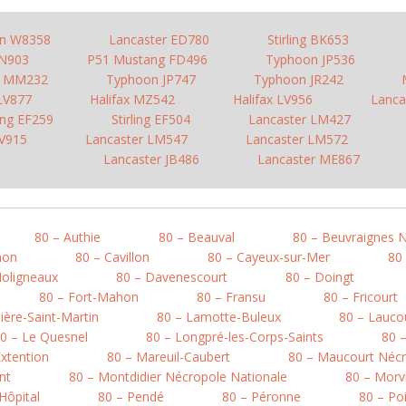
n W8358
Lancaster ED780
Stirling BK653
JN903
P51 Mustang FD496
Typhoon JP536
o MM232
Typhoon JP747
Typhoon JR242
 LV877
Halifax MZ542
Halifax LV956
Lanca
ling EF259
Stirling EF504
Lancaster LM427
LV915
Lancaster LM547
Lancaster LM572
Lancaster JB486
Lancaster ME867
80 – Authie
80 – Beauval
80 – Beuvraignes 
mon
80 – Cavillon
80 – Cayeux-sur-Mer
80
Moligneaux
80 – Davenescourt
80 – Doingt
80 – Fort-Mahon
80 – Fransu
80 – Fricourt
ière-Saint-Martin
80 – Lamotte-Buleux
80 – Lauco
0 – Le Quesnel
80 – Longpré-les-Corps-Saints
80 
xtention
80 – Mareuil-Caubert
80 – Maucourt Nécr
nt
80 – Montdidier Nécropole Nationale
80 – Morvi
’Hôpital
80 – Pendé
80 – Péronne
80 – Po