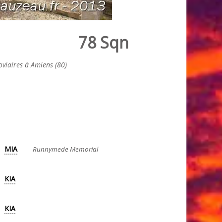
78 Sqn
viaires à Amiens (80)
MIA
Runnymede Memorial
KIA
KIA