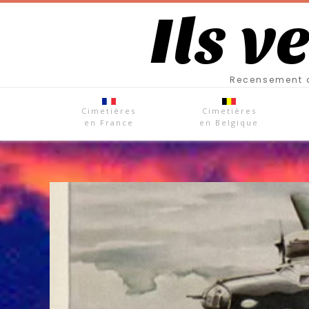
Ils v
Recensement d
Cimetières
Cimetières
en France
en Belgique