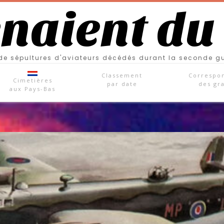
enaient du
e sépultures d'aviateurs décédés durant la seconde g
Classement
Correspo
Cimetières
par date
des gr
aux Pays-Bas