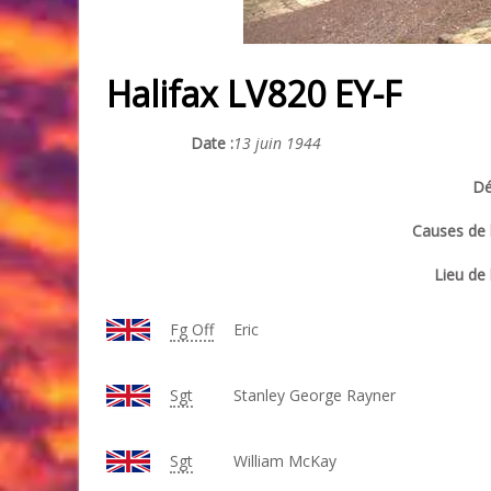
Halifax LV820 EY-F
Date :
13 juin 1944
Dé
Causes de l
Lieu de 
Fg Off
Eric
Sgt
Stanley George Rayner
Sgt
William McKay