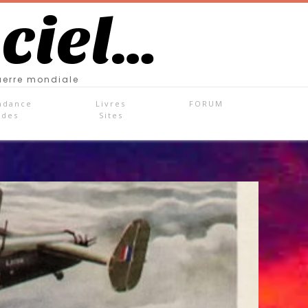
 ciel…
uerre mondiale
ndance
Livres
FORUM
ades
Sites