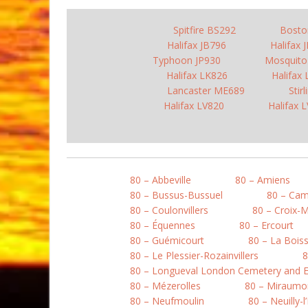
Spitfire BS292
Bosto
Halifax JB796
Halifax 
Typhoon JP930
Mosquit
Halifax LK826
Halifax
Lancaster ME689
Stir
Halifax LV820
Halifax 
80 – Abbeville
80 – Amiens
80 – Bussus-Bussuel
80 – Ca
80 – Coulonvillers
80 – Croix-
80 – Équennes
80 – Ercourt
80 – Guémicourt
80 – La Boiss
80 – Le Plessier-Rozainvillers
8
80 – Longueval London Cemetery and E
80 – Mézerolles
80 – Miraumo
80 – Neufmoulin
80 – Neuilly-l