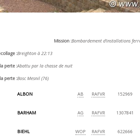
Mission :
Bombardement d’installations ferro
collage :
Breighton à 22:13
a perte :
Abattu par la chasse de nuit
la perte :
Bosc Mesnil (76)
ALBON
AB
RAFVR
152969
BARHAM
AG
RAFVR
1307841
BIEHL
WOP
RAFVR
622666