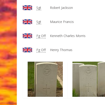
Sgt
Robert Jackson
Sgt
Maurice Francis
Fg Off
Kenneth Charles Morris
Fg Off
Henry Thomas