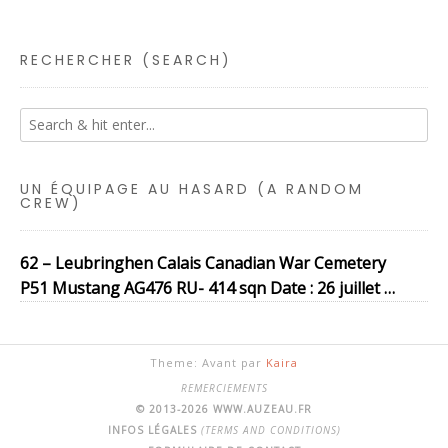
RECHERCHER (SEARCH)
UN ÉQUIPAGE AU HASARD (A RANDOM
CREW)
62 – Leubringhen Calais Canadian War Cemetery
P51 Mustang AG476 RU- 414 sqn Date : 26 juillet …
Theme: Avant par
Kaira
REMERCIEMENTS
© 2013-2026 WWW.AUZEAU.FR
INFOS LÉGALES
(TERMS AND CONDITIONS)