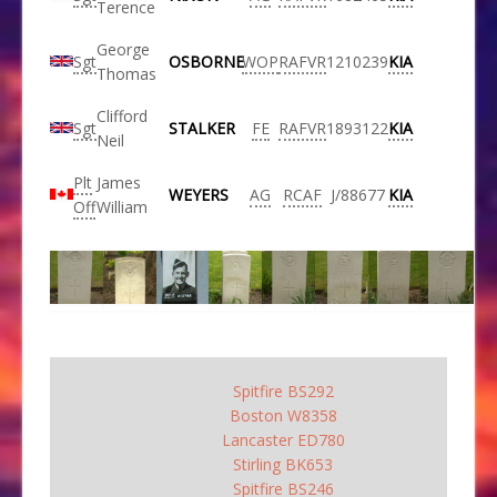
Terence
George
Sgt
OSBORNE
WOP
RAFVR
1210239
KIA
Thomas
Clifford
Sgt
STALKER
FE
RAFVR
1893122
KIA
Neil
Plt
James
WEYERS
AG
RCAF
J/88677
KIA
Off
William
Spitfire BS292
Boston W8358
Lancaster ED780
Stirling BK653
Spitfire BS246