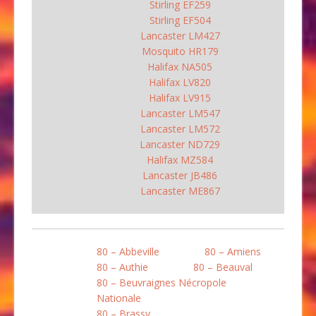
Stirling EF259
Stirling EF504
Lancaster LM427
Mosquito HR179
Halifax NA505
Halifax LV820
Halifax LV915
Lancaster LM547
Lancaster LM572
Lancaster ND729
Halifax MZ584
Lancaster JB486
Lancaster ME867
80 – Abbeville
80 – Amiens
80 – Authie
80 – Beauval
80 – Beuvraignes Nécropole
Nationale
80 – Brassy