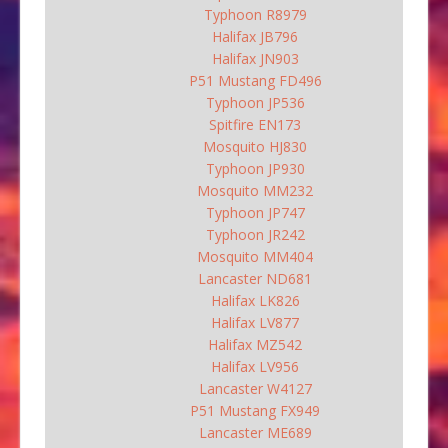
Typhoon R8979
Halifax JB796
Halifax JN903
P51 Mustang FD496
Typhoon JP536
Spitfire EN173
Mosquito HJ830
Typhoon JP930
Mosquito MM232
Typhoon JP747
Typhoon JR242
Mosquito MM404
Lancaster ND681
Halifax LK826
Halifax LV877
Halifax MZ542
Halifax LV956
Lancaster W4127
P51 Mustang FX949
Lancaster ME689