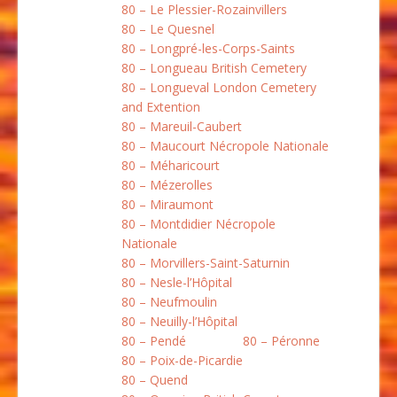
80 – Le Plessier-Rozainvillers
80 – Le Quesnel
80 – Longpré-les-Corps-Saints
80 – Longueau British Cemetery
80 – Longueval London Cemetery
and Extention
80 – Mareuil-Caubert
80 – Maucourt Nécropole Nationale
80 – Méharicourt
80 – Mézerolles
80 – Miraumont
80 – Montdidier Nécropole
Nationale
80 – Morvillers-Saint-Saturnin
80 – Nesle-l’Hôpital
80 – Neufmoulin
80 – Neuilly-l’Hôpital
80 – Pendé
80 – Péronne
80 – Poix-de-Picardie
80 – Quend