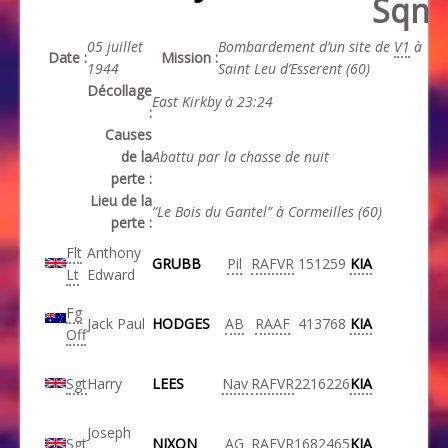
Sqn
05 juillet
Bombardement d’un site de
V1
à
Date :
Mission :
1944
Saint Leu d’Esserent (60)
Décollage
East Kirkby à 23:24
:
Causes
de la
Abattu par la chasse de nuit
perte :
Lieu de la
“Le Bois du Gantel” à Cormeilles (60)
perte :
Flt
Anthony
GRUBB
Pil
RAFVR
151259
KIA
Lt
Edward
Fg
Jack Paul
HODGES
AB
RAAF
413768
KIA
Off
Sgt
Harry
LEES
Nav
RAFVR
2216226
KIA
Joseph
Sgt
NIXON
AG
RAFVR
1682465
KIA