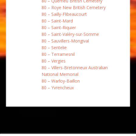
80 – Querrieu British Cemetery
80 – Roye New British Cemetery
80 – Sailly-Flibeaucourt
80 – Saint-Mard
80 – Saint-Riquier
80 – Saint-Valéry-sur-Somme
80 – Sauvillers-Mongival
80 – Sentelie
80 – Terramesnil
80 – Vergies
80 – Villers-Bretonneux Australian
National Memorial
80 – Warloy-Baillon
80 – Yvrencheux