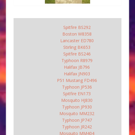
Spitfire BS292
Boston W8358
Lancaster ED780
Stirling BK653
Spitfire BS246
Typhoon R8979
Halifax JB796
Halifax JN903
P51 Mustang FD496
Typhoon JP536
Spitfire EN173
Mosquito HJ830
Typhoon JP930
Mosquito MM232
Typhoon JP747
Typhoon JR242
Mosquito MM404