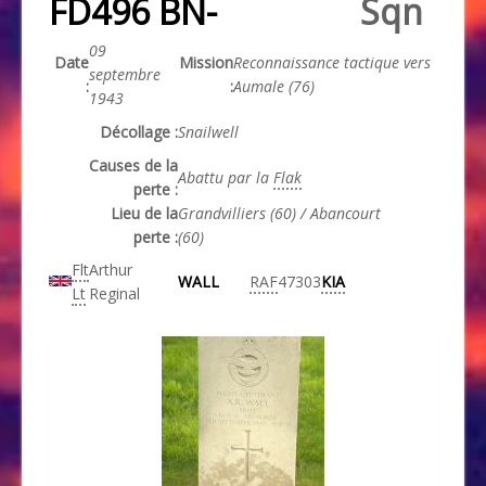
FD496 BN-
Sqn
09
Date
Mission
Reconnaissance tactique vers
septembre
:
:
Aumale (76)
1943
Décollage :
Snailwell
Causes de la
Abattu par la
Flak
perte :
Lieu de la
Grandvilliers (60) / Abancourt
perte :
(60)
Flt
Arthur
WALL
RAF
47303
KIA
Lt
Reginal