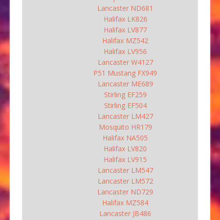
Lancaster ND681
Halifax LK826
Halifax LV877
Halifax MZ542
Halifax LV956
Lancaster W4127
P51 Mustang FX949
Lancaster ME689
Stirling EF259
Stirling EF504
Lancaster LM427
Mosquito HR179
Halifax NA505
Halifax LV820
Halifax LV915
Lancaster LM547
Lancaster LM572
Lancaster ND729
Halifax MZ584
Lancaster JB486