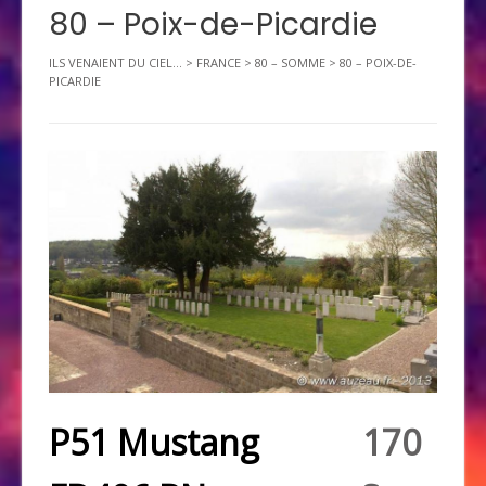
80 – Poix-de-Picardie
ILS VENAIENT DU CIEL...
>
FRANCE
>
80 – SOMME
>
80 – POIX-DE-
PICARDIE
P51 Mustang
170