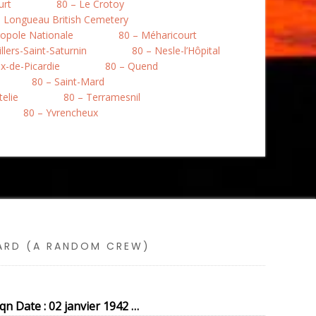
urt
80 – Le Crotoy
– Longueau British Cemetery
opole Nationale
80 – Méharicourt
llers-Saint-Saturnin
80 – Nesle-l’Hôpital
ix-de-Picardie
80 – Quend
80 – Saint-Mard
telie
80 – Terramesnil
80 – Yvrencheux
SARD (A RANDOM CREW)
n Date : 02 janvier 1942 …