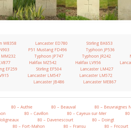
n W8358
Lancaster ED780
Stirling BK653
JN903
P51 Mustang FD496
Typhoon JP536
o MM232
Typhoon JP747
Typhoon JR242
 LV877
Halifax MZ542
Halifax LV956
Lanca
ling EF259
Stirling EF504
Lancaster LM427
LV915
Lancaster LM547
Lancaster LM572
Lancaster JB486
Lancaster ME867
80 – Authie
80 – Beauval
80 – Beuvraignes 
mon
80 – Cavillon
80 – Cayeux-sur-Mer
80
Moligneaux
80 – Davenescourt
80 – Doingt
80 – Fort-Mahon
80 – Fransu
80 – Fricourt