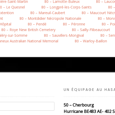
ière-Saint-Martin
80 – Lamotte-Buleux
80 – Lauco
0 – Le Quesnel
80 – Longpré-les-Corps-Saints
80 
xtention
80 – Mareuil-Caubert
80 – Maucourt Nécr
nt
80 – Montdidier Nécropole Nationale
80 – Morvi
’Hôpital
80 – Pendé
80 – Péronne
80 – Po
80 – Roye New British Cemetery
80 – Sailly-Flibeaucourt
Valéry-sur-Somme
80 – Sauvillers-Mongival
80 – Sen
onneux Australian National Memorial
80 – Warloy-Baillon
UN ÉQUIPAGE AU HA
50 – Cherbourg
Hurricane BE483 AE- 402 Sq