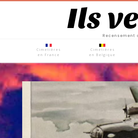
Ils v
Recensement d
Cimetières
Cimetières
en France
en Belgique