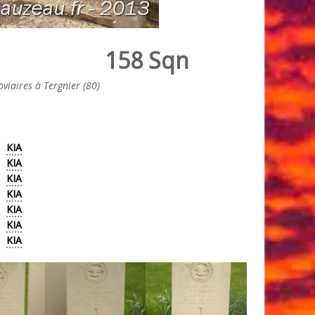
158 Sqn
viaires à Tergnier (80)
KIA
KIA
KIA
KIA
KIA
KIA
KIA