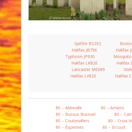
Spitfire BS292
Bosto
Halifax JB796
Halifax 
Typhoon JP930
Mosquit
Halifax LK826
Halifax
Lancaster ME689
Stir
Halifax LV820
Halifax 
80 – Abbeville
80 – Amiens
80 – Bussus-Bussuel
80 – Ca
80 – Coulonvillers
80 – Croix-
80 – Équennes
80 – Ercourt