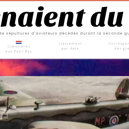
enaient du
e sépultures d'aviateurs décédés durant la seconde g
Classement
Correspo
Cimetières
par date
des gr
aux Pays-Bas