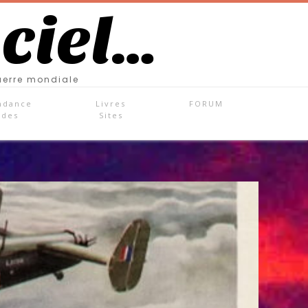
 ciel…
uerre mondiale
ndance
Livres
FORUM
ades
Sites