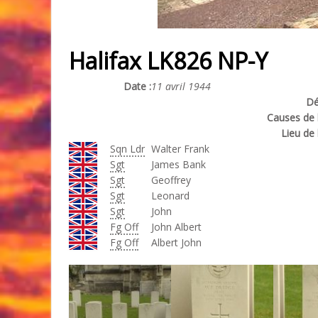
Halifax LK826 NP-Y
Date :
11 avril 1944
Dé
Causes de l
Lieu de 
Sqn Ldr
Walter Frank
Sgt
James Bank
Sgt
Geoffrey
Sgt
Leonard
Sgt
John
Fg Off
John Albert
Fg Off
Albert John