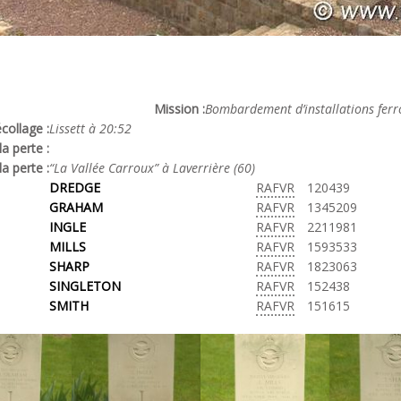
Mission :
Bombardement d’installations ferro
collage :
Lissett à 20:52
a perte :
la perte :
“La Vallée Carroux” à Laverrière (60)
DREDGE
RAFVR
120439
GRAHAM
RAFVR
1345209
INGLE
RAFVR
2211981
MILLS
RAFVR
1593533
SHARP
RAFVR
1823063
SINGLETON
RAFVR
152438
SMITH
RAFVR
151615