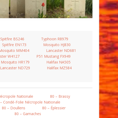
Spitfire BS246
Typhoon R8979
Spitfire EN173
Mosquito HJ830
Mosquito MM404
Lancaster ND681
ster W4127
P51 Mustang FX949
Mosquito HR179
Halifax NA505
Lancaster ND729
Halifax MZ584
Nécropole Nationale
80 – Brassy
 – Condé-Folie Nécropole Nationale
80 – Doullens
80 – Éplessier
80 – Gamaches