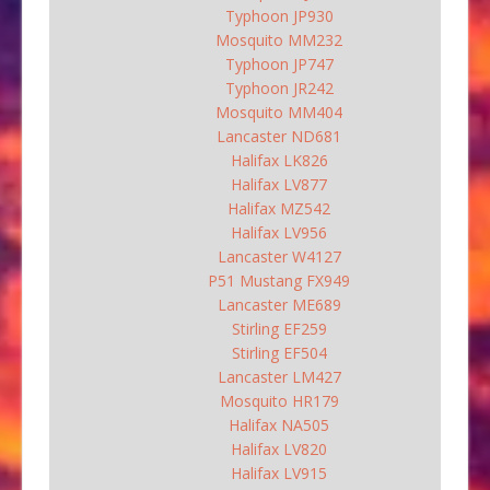
Typhoon JP930
Mosquito MM232
Typhoon JP747
Typhoon JR242
Mosquito MM404
Lancaster ND681
Halifax LK826
Halifax LV877
Halifax MZ542
Halifax LV956
Lancaster W4127
P51 Mustang FX949
Lancaster ME689
Stirling EF259
Stirling EF504
Lancaster LM427
Mosquito HR179
Halifax NA505
Halifax LV820
Halifax LV915