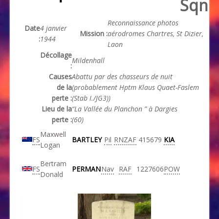
Sqn
Reconnaissance photos
Date
4 janvier
Mission :
aérodromes Chartres, St Dizier,
:
1944
Laon
Décollage
Mildenhall
:
Causes
Abattu par des chasseurs de nuit
de la
(probablement Hptm Klaus Quaet-Faslem
perte :
(Stab I./JG3))
Lieu de la
“La Vallée du Planchon ” à Dargies
perte :
(60)
Maxwell
FS
BARTLEY
Pil
RNZAF
415679
KIA
Logan
Bertram
FS
PERMAN
Nav
RAF
1227606
POW
Donald