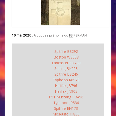
10 mai 2020
: Ajout des prénoms du
FS
PERMAN
Spitfire BS292
Boston W8358
Lancaster ED780
Stirling BK653
Spitfire BS246
Typhoon R8979
Halifax JB796
Halifax JN903
P51 Mustang FD496
Typhoon JP536
Spitfire EN173
Mosquito HJ830