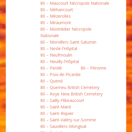
80 – Maucourt Nécropole Nationale
80 – Méharicourt
80 – Mézerolles
80 – Miraumont
80 – Montdidier Nécropole
Nationale
80 – Morvillers-Saint-Saturnin
80 – Nesle-l’Hôpital
80 – Neufmoulin
80 – Neuilly-l’Hôpital
80 – Pendé
80 – Péronne
80 – Poix-de-Picardie
80 – Quend
80 – Querrieu British Cemetery
80 – Roye New British Cemetery
80 – Sailly-Flibeaucourt
80 – Saint-Mard
80 – Saint-Riquier
80 – Saint-Valéry-sur-Somme
80 – Sauvillers-Mongival