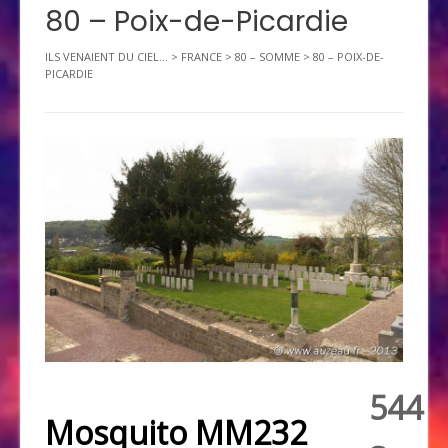
80 – Poix-de-Picardie
ILS VENAIENT DU CIEL...
>
FRANCE
>
80 – SOMME
>
80 – POIX-DE-
PICARDIE
544
Mosquito MM232