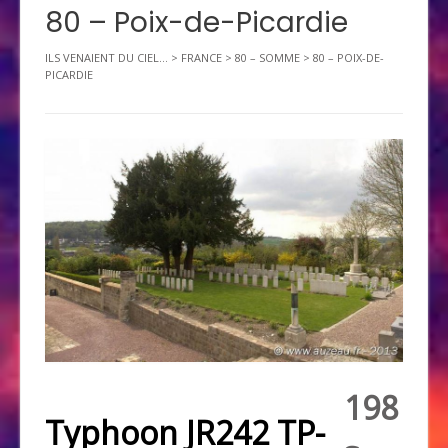
80 – Poix-de-Picardie
ILS VENAIENT DU CIEL...
>
FRANCE
>
80 – SOMME
>
80 – POIX-DE-
PICARDIE
198
Typhoon JR242 TP-