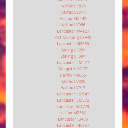
Halifax LK826
Halifax LV877
Halifax MZ542
Halifax LV956
Lancaster W4127
P51 Mustang FX949
Lancaster ME689
Stirling EF259
Stirling EF504
Lancaster LM427
Mosquito HR179
Halifax NA505
Halifax LV820
Halifax LV915
Lancaster LM547
Lancaster LM572
Lancaster ND729
Halifax MZ584
Lancaster JB486
Lancaster ME867