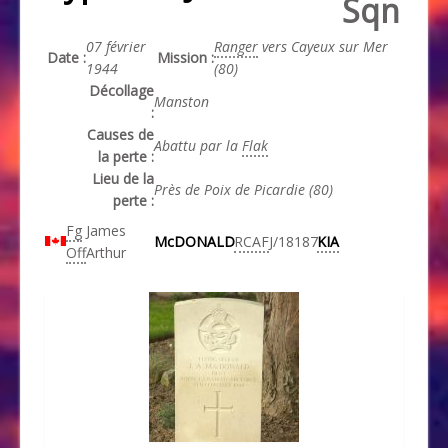
Sqn
07 février
Ranger
vers Cayeux sur Mer
Date :
Mission :
1944
(80)
Décollage
Manston
:
Causes de
Abattu par la
Flak
la perte :
Lieu de la
Près de Poix de Picardie (80)
perte :
Fg
James
McDONALD
RCAF
J/18187
KIA
Off
Arthur