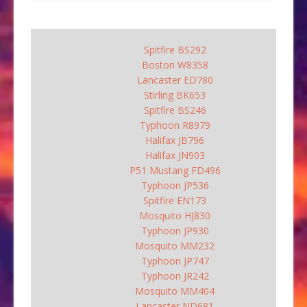
Spitfire BS292
Boston W8358
Lancaster ED780
Stirling BK653
Spitfire BS246
Typhoon R8979
Halifax JB796
Halifax JN903
P51 Mustang FD496
Typhoon JP536
Spitfire EN173
Mosquito HJ830
Typhoon JP930
Mosquito MM232
Typhoon JP747
Typhoon JR242
Mosquito MM404
Lancaster ND681