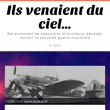
Ils venaient du
ciel…
Recensement de sépultures d'aviateurs décédés
durant la seconde guerre mondiale
MENU
Collection www.auzeau.fr