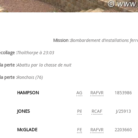
Mission :
Bombardement d’installations ferro
collage :
Tholthorpe à 23:03
a perte :
Abattu par la chasse de nuit
la perte :
Ronchois (76)
HAMPSON
AG
RAFVR
1853986
JONES
Pil
RCAF
J/25913
McGLADE
FE
RAFVR
2203660