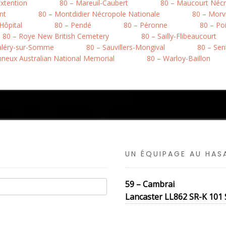
xtention
80 – Mareuil-Caubert
80 – Maucourt Nécr
nt
80 – Montdidier Nécropole Nationale
80 – Morvi
’Hôpital
80 – Pendé
80 – Péronne
80 – Po
80 – Roye New British Cemetery
80 – Sailly-Flibeaucourt
Valéry-sur-Somme
80 – Sauvillers-Mongival
80 – Sen
onneux Australian National Memorial
80 – Warloy-Baillon
UN ÉQUIPAGE AU HA
59 – Cambrai
Lancaster LL862 SR-K 101 S