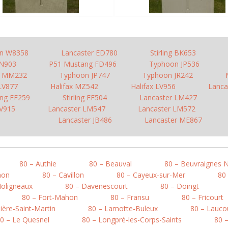
n W8358
Lancaster ED780
Stirling BK653
JN903
P51 Mustang FD496
Typhoon JP536
o MM232
Typhoon JP747
Typhoon JR242
 LV877
Halifax MZ542
Halifax LV956
Lanca
ling EF259
Stirling EF504
Lancaster LM427
LV915
Lancaster LM547
Lancaster LM572
Lancaster JB486
Lancaster ME867
80 – Authie
80 – Beauval
80 – Beuvraignes 
mon
80 – Cavillon
80 – Cayeux-sur-Mer
80
Moligneaux
80 – Davenescourt
80 – Doingt
80 – Fort-Mahon
80 – Fransu
80 – Fricourt
ière-Saint-Martin
80 – Lamotte-Buleux
80 – Lauco
0 – Le Quesnel
80 – Longpré-les-Corps-Saints
80 