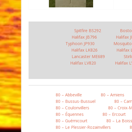
Spitfire BS292
Bosto
Halifax JB796
Halifax 
Typhoon JP930
Mosquit
Halifax LK826
Halifax
Lancaster ME689
Stir
Halifax LV820
Halifax 
80 – Abbeville
80 – Amiens
80 – Bussus-Bussuel
80 – Ca
80 – Coulonvillers
80 – Croix-
80 – Équennes
80 – Ercourt
80 – Guémicourt
80 – La Boiss
80 – Le Plessier-Rozainvillers
8