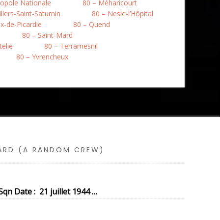
opole Nationale
80 – Méharicourt
llers-Saint-Saturnin
80 – Nesle-l’Hôpital
ix-de-Picardie
80 – Quend
80 – Saint-Mard
telie
80 – Terramesnil
80 – Yvrencheux
SARD (A RANDOM CREW)
qn Date : 21 juillet 1944 …