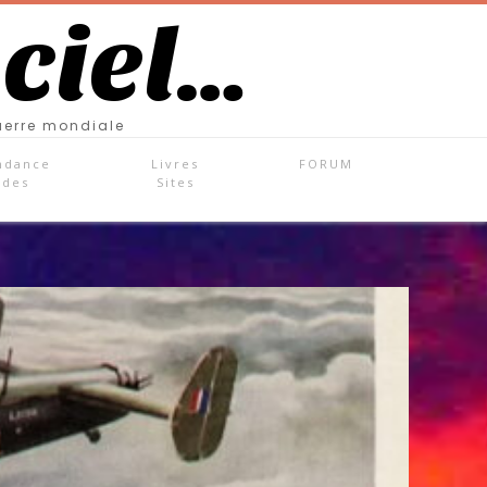
 ciel…
uerre mondiale
ndance
Livres
FORUM
ades
Sites