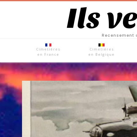
Ils v
Recensement d
Cimetières
Cimetières
en France
en Belgique