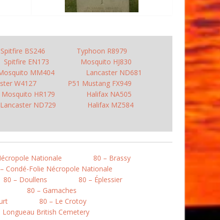
Spitfire BS246
Typhoon R8979
Spitfire EN173
Mosquito HJ830
Mosquito MM404
Lancaster ND681
ster W4127
P51 Mustang FX949
Mosquito HR179
Halifax NA505
Lancaster ND729
Halifax MZ584
Nécropole Nationale
80 – Brassy
 – Condé-Folie Nécropole Nationale
80 – Doullens
80 – Éplessier
80 – Gamaches
urt
80 – Le Crotoy
– Longueau British Cemetery