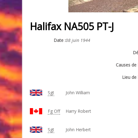
Halifax NA505 PT-J
Date :
08 juin 1944
Dé
Causes de l
Lieu de 
Sgt
John William
Fg Off
Harry Robert
Sgt
John Herbert