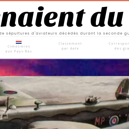
enaient du
e sépultures d'aviateurs décédés durant la seconde g
Classement
Correspo
Cimetières
par date
des gr
aux Pays-Bas