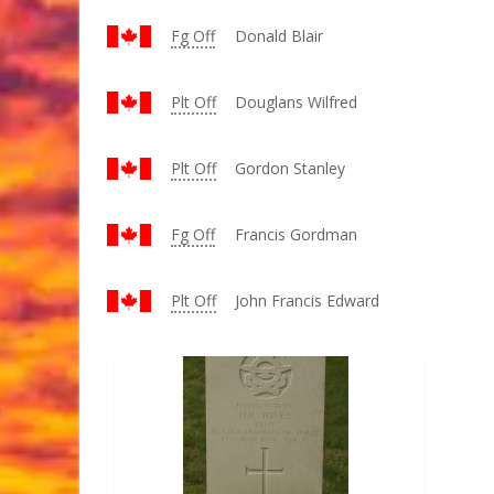
Fg Off
Donald Blair
Plt Off
Douglans Wilfred
Plt Off
Gordon Stanley
Fg Off
Francis Gordman
Plt Off
John Francis Edward