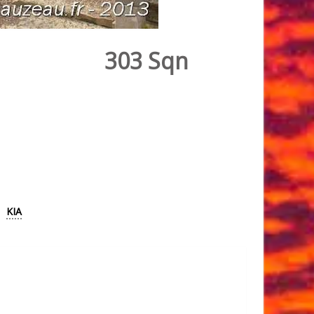
303 Sqn
KIA