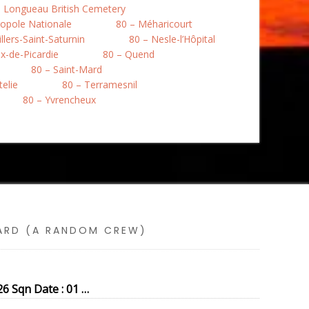
– Longueau British Cemetery
opole Nationale
80 – Méharicourt
llers-Saint-Saturnin
80 – Nesle-l’Hôpital
ix-de-Picardie
80 – Quend
80 – Saint-Mard
telie
80 – Terramesnil
80 – Yvrencheux
SARD (A RANDOM CREW)
6 Sqn Date : 01 …