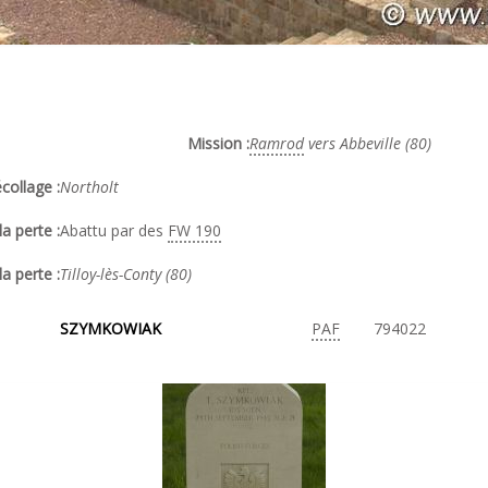
Mission :
Ramrod
vers Abbeville (80)
collage :
Northolt
a perte :
Abattu par des
FW 190
la perte :
Tilloy-lès-Conty (80)
SZYMKOWIAK
PAF
794022