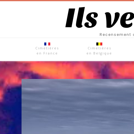
Ils v
Recensement d
Cimetières
Cimetières
en France
en Belgique