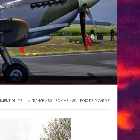
NAIENT DU CIEL...
>
FRANCE
>
80 – SOMME
>
80 – POIX-DE-PICARDIE