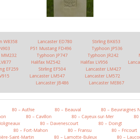
n W8358
Lancaster ED780
Stirling BK653
JN903
P51 Mustang FD496
Typhoon JP536
o MM232
Typhoon JP747
Typhoon JR242
 LV877
Halifax MZ542
Halifax LV956
Lanca
ling EF259
Stirling EF504
Lancaster LM427
LV915
Lancaster LM547
Lancaster LM572
Lancaster JB486
Lancaster ME867
80 – Authie
80 – Beauval
80 – Beuvraignes 
mon
80 – Cavillon
80 – Cayeux-sur-Mer
80
Moligneaux
80 – Davenescourt
80 – Doingt
80 – Fort-Mahon
80 – Fransu
80 – Fricourt
ière-Saint-Martin
80 – Lamotte-Buleux
80 – Lauco