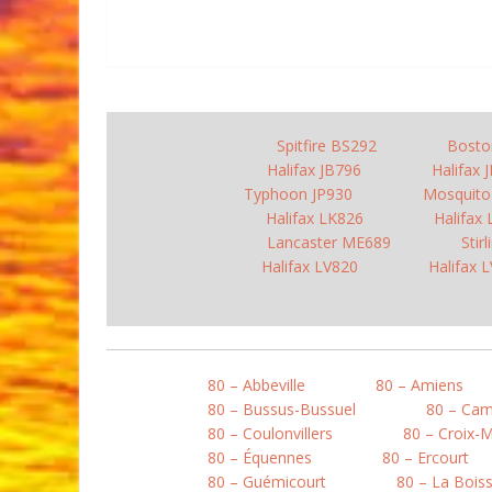
Spitfire BS292
Bosto
Halifax JB796
Halifax 
Typhoon JP930
Mosquit
Halifax LK826
Halifax
Lancaster ME689
Stir
Halifax LV820
Halifax 
80 – Abbeville
80 – Amiens
80 – Bussus-Bussuel
80 – Ca
80 – Coulonvillers
80 – Croix-
80 – Équennes
80 – Ercourt
80 – Guémicourt
80 – La Boiss