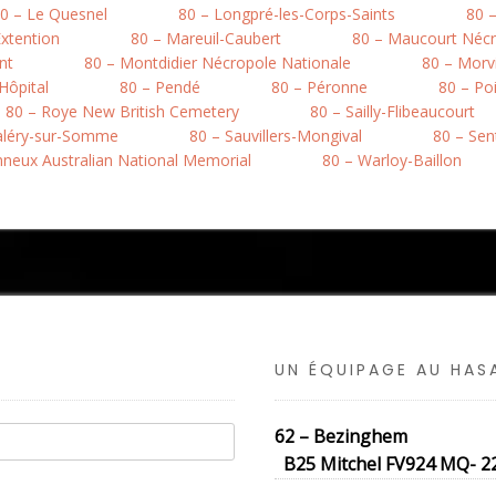
0 – Le Quesnel
80 – Longpré-les-Corps-Saints
80 
xtention
80 – Mareuil-Caubert
80 – Maucourt Nécr
nt
80 – Montdidier Nécropole Nationale
80 – Morvi
’Hôpital
80 – Pendé
80 – Péronne
80 – Po
80 – Roye New British Cemetery
80 – Sailly-Flibeaucourt
Valéry-sur-Somme
80 – Sauvillers-Mongival
80 – Sen
onneux Australian National Memorial
80 – Warloy-Baillon
UN ÉQUIPAGE AU HA
62 – Bezinghem
B25 Mitchel FV924 MQ- 22