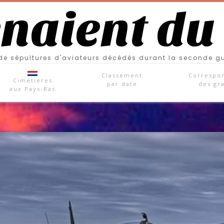
enaient du
e sépultures d'aviateurs décédés durant la seconde g
Classement
Correspo
Cimetières
par date
des gr
aux Pays-Bas