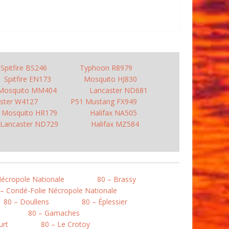
Spitfire BS246
Typhoon R8979
Spitfire EN173
Mosquito HJ830
Mosquito MM404
Lancaster ND681
ster W4127
P51 Mustang FX949
Mosquito HR179
Halifax NA505
Lancaster ND729
Halifax MZ584
Nécropole Nationale
80 – Brassy
 – Condé-Folie Nécropole Nationale
80 – Doullens
80 – Éplessier
80 – Gamaches
urt
80 – Le Crotoy