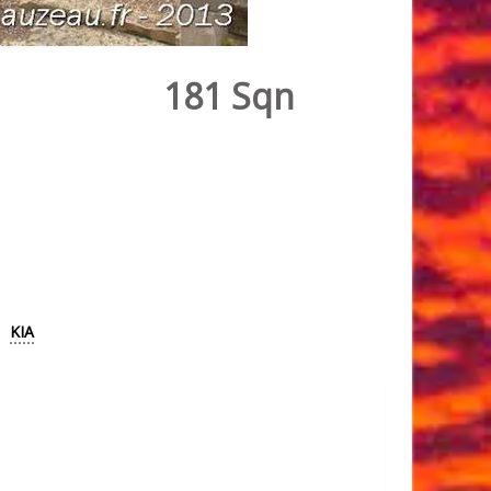
181 Sqn
KIA