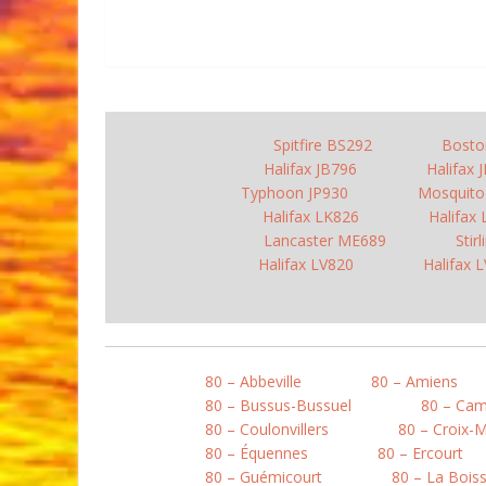
Spitfire BS292
Bosto
Halifax JB796
Halifax 
Typhoon JP930
Mosquit
Halifax LK826
Halifax
Lancaster ME689
Stir
Halifax LV820
Halifax 
80 – Abbeville
80 – Amiens
80 – Bussus-Bussuel
80 – Ca
80 – Coulonvillers
80 – Croix-
80 – Équennes
80 – Ercourt
80 – Guémicourt
80 – La Boiss