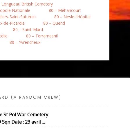
– Longueau British Cemetery
opole Nationale
80 – Méharicourt
llers-Saint-Saturnin
80 – Nesle-l’Hôpital
ix-de-Picardie
80 – Quend
80 – Saint-Mard
telie
80 – Terramesnil
80 – Yvrencheux
SARD (A RANDOM CREW)
se St Pol War Cemetery
Sqn Date : 23 avril …