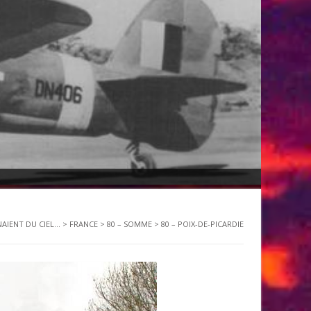
NAIENT DU CIEL...
>
FRANCE
>
80 – SOMME
>
80 – POIX-DE-PICARDIE