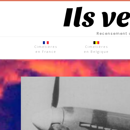
Ils v
Recensement d
Cimetières
Cimetières
en France
en Belgique