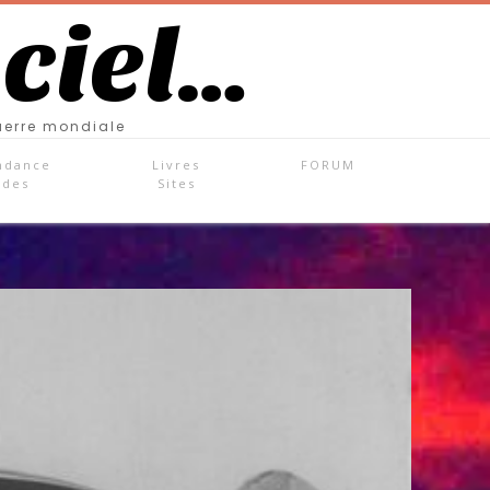
 ciel…
uerre mondiale
ndance
Livres
FORUM
ades
Sites