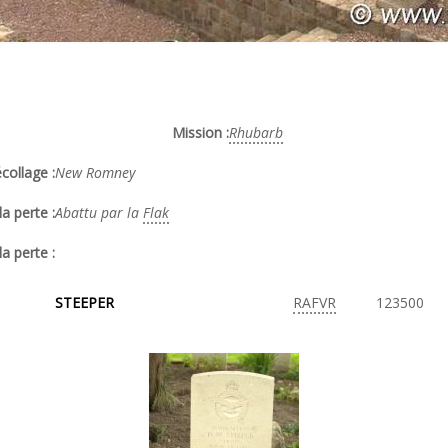
Mission :
Rhubarb
collage :
New Romney
a perte :
Abattu par la
Flak
la perte :
STEEPER
RAFVR
123500