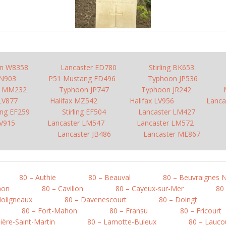
n W8358
Lancaster ED780
Stirling BK653
JN903
P51 Mustang FD496
Typhoon JP536
o MM232
Typhoon JP747
Typhoon JR242
 LV877
Halifax MZ542
Halifax LV956
Lanca
ling EF259
Stirling EF504
Lancaster LM427
LV915
Lancaster LM547
Lancaster LM572
Lancaster JB486
Lancaster ME867
80 – Authie
80 – Beauval
80 – Beuvraignes 
mon
80 – Cavillon
80 – Cayeux-sur-Mer
80
Moligneaux
80 – Davenescourt
80 – Doingt
80 – Fort-Mahon
80 – Fransu
80 – Fricourt
ière-Saint-Martin
80 – Lamotte-Buleux
80 – Lauco