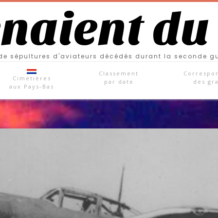
enaient du
e sépultures d'aviateurs décédés durant la seconde g
Classement
Correspo
Cimetières
par date
des gr
aux Pays-Bas