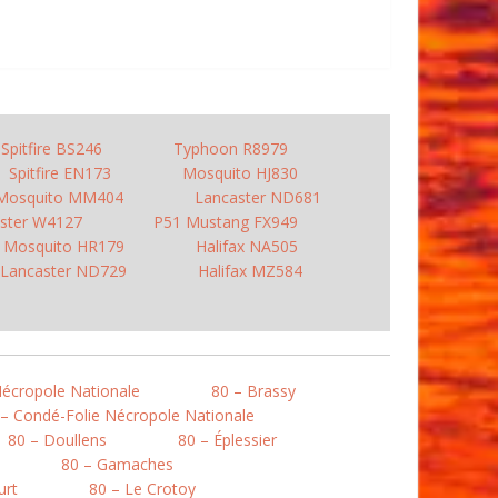
Spitfire BS246
Typhoon R8979
Spitfire EN173
Mosquito HJ830
Mosquito MM404
Lancaster ND681
ster W4127
P51 Mustang FX949
Mosquito HR179
Halifax NA505
Lancaster ND729
Halifax MZ584
Nécropole Nationale
80 – Brassy
 – Condé-Folie Nécropole Nationale
80 – Doullens
80 – Éplessier
80 – Gamaches
urt
80 – Le Crotoy