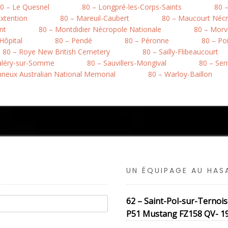
0 – Le Quesnel
80 – Longpré-les-Corps-Saints
80 
xtention
80 – Mareuil-Caubert
80 – Maucourt Nécr
nt
80 – Montdidier Nécropole Nationale
80 – Morvi
’Hôpital
80 – Pendé
80 – Péronne
80 – Po
80 – Roye New British Cemetery
80 – Sailly-Flibeaucourt
Valéry-sur-Somme
80 – Sauvillers-Mongival
80 – Sen
onneux Australian National Memorial
80 – Warloy-Baillon
UN ÉQUIPAGE AU HA
62 – Saint-Pol-sur-Ternoi
P51 Mustang FZ158 QV- 19 