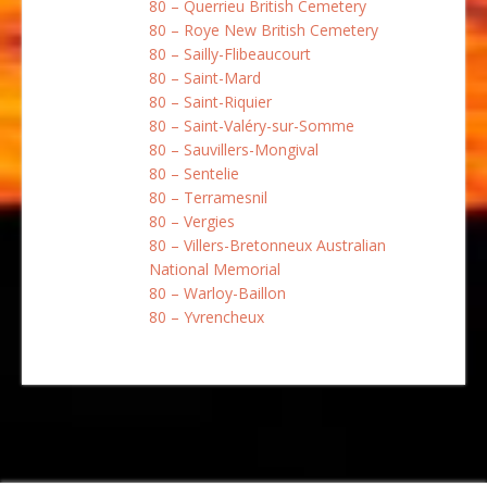
80 – Querrieu British Cemetery
80 – Roye New British Cemetery
80 – Sailly-Flibeaucourt
80 – Saint-Mard
80 – Saint-Riquier
80 – Saint-Valéry-sur-Somme
80 – Sauvillers-Mongival
80 – Sentelie
80 – Terramesnil
80 – Vergies
80 – Villers-Bretonneux Australian
National Memorial
80 – Warloy-Baillon
80 – Yvrencheux