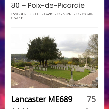
80 – Poix-de-Picardie
ILS VENAIENT DU CIEL...
>
FRANCE
>
80 – SOMME
>
80 – POIX-DE-
PICARDIE
Lancaster ME689
75