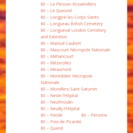
80 – Le Plessier-Rozainvillers
80 – Le Quesnel
80 – Longpré-les-Corps-Saints
80 – Longueau British Cemetery
80 – Longueval London Cemetery
and Extention
80 – Mareuil-Caubert
80 – Maucourt Nécropole Nationale
80 – Méharicourt
80 – Mézerolles
80 – Miraumont
80 – Montdidier Nécropole
Nationale
80 – Morvillers-Saint-Saturnin
80 – Nesle-l’Hôpital
80 – Neufmoulin
80 – Neuilly-l’Hôpital
80 – Pendé
80 – Péronne
80 – Poix-de-Picardie
80 – Quend