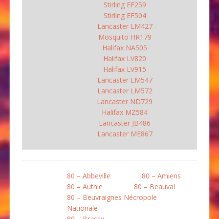
Stirling EF259
Stirling EF504
Lancaster LM427
Mosquito HR179
Halifax NA505
Halifax LV820
Halifax LV915
Lancaster LM547
Lancaster LM572
Lancaster ND729
Halifax MZ584
Lancaster JB486
Lancaster ME867
80 – Abbeville
80 – Amiens
80 – Authie
80 – Beauval
80 – Beuvraignes Nécropole
Nationale
80 – Brassy