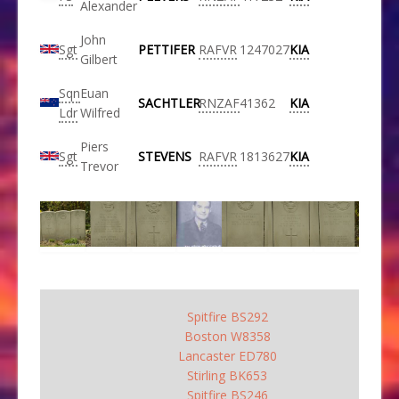
Alexander
John
Sgt
PETTIFER
RAFVR
1247027
KIA
Gilbert
Sqn
Euan
SACHTLER
RNZAF
41362
KIA
Ldr
Wilfred
Piers
Sgt
STEVENS
RAFVR
1813627
KIA
Trevor
Spitfire BS292
Boston W8358
Lancaster ED780
Stirling BK653
Spitfire BS246