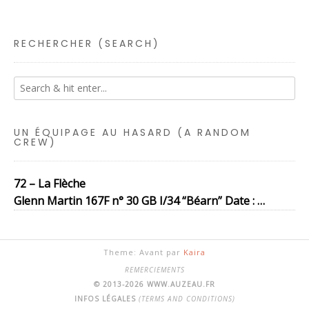
RECHERCHER (SEARCH)
UN ÉQUIPAGE AU HASARD (A RANDOM
CREW)
72 – La Flèche
Glenn Martin 167F n° 30 GB I/34 “Béarn” Date : …
Theme: Avant par
Kaira
REMERCIEMENTS
© 2013-2026 WWW.AUZEAU.FR
INFOS LÉGALES
(TERMS AND CONDITIONS)