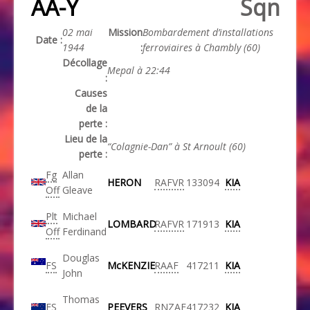
AA-Y
Sqn
02 mai
Mission
Bombardement d’installations
Date :
1944
:
ferroviaires à Chambly (60)
Décollage
Mepal à 22:44
:
Causes
de la
perte :
Lieu de la
“Colagnie-Dan” à St Arnoult (60)
perte :
Fg
Allan
HERON
RAFVR
133094
KIA
Off
Gleave
Plt
Michael
LOMBARD
RAFVR
171913
KIA
Off
Ferdinand
Douglas
FS
McKENZIE
RAAF
417211
KIA
John
Thomas
FS
PEEVERS
RNZAF
417232
KIA