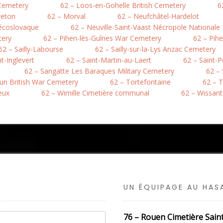
 Cemetery
62 – Loos-en-Gohelle British Cemetery
6
reton
62 – Morval
62 – Neufchâtel-Hardelot
hécoslovaque
62 – Neuville-Saint-Vaast Nécropole Nationale
tery
62 – Pihen-lès-Guînes War Cemetery
62 – Pih
62 – Sailly-Labourse
62 – Sailly-sur-la-Lys Anzac Cemetery
nt-Inglevert
62 – Saint-Martin-au-Laert
62 – Saint-
62 – Sangatte Les Baraques Military Cemetery
62 –
hun British War Cemetery
62 – Tortefontaine
62 – T
eux
62 – Wimille Cimetière communal
62 – Wissant
UN ÉQUIPAGE AU HA
76 – Rouen Cimetière Sain