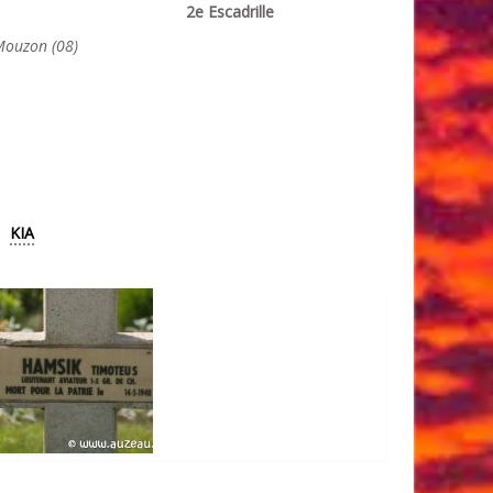
2e Escadrille
Mouzon (08)
KIA