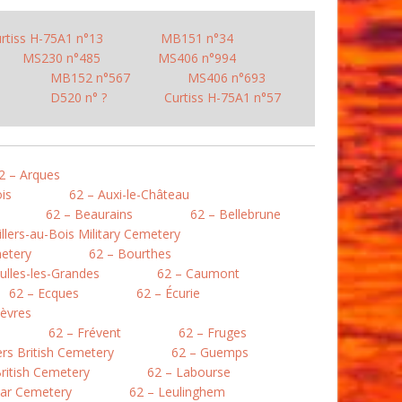
rtiss H-75A1 n°13
MB151 n°34
MS230 n°485
MS406 n°994
MB152 n°567
MS406 n°693
D520 n° ?
Curtiss H-75A1 n°57
2 – Arques
is
62 – Auxi-le-Château
62 – Beaurains
62 – Bellebrune
illers-au-Bois Military Cemetery
etery
62 – Bourthes
ulles-les-Grandes
62 – Caumont
62 – Ecques
62 – Écurie
lièvres
62 – Frévent
62 – Fruges
lers British Cemetery
62 – Guemps
ritish Cemetery
62 – Labourse
War Cemetery
62 – Leulinghem