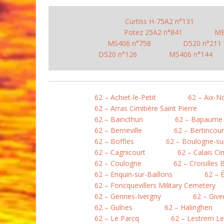
Curtiss H-75A2 n°131
Potez 25A2 n°841
MB
MS406 n°758
D520 n°211
D520 n°126
MS406 n°144
62 – Achiet-le-Petit
62 – Aix-N
62 – Arras Cimitière Saint Pierre
62 – Baincthun
62 – Bapaume
62 – Berneville
62 – Bertincour
62 – Boffles
62 – Boulogne-sur
62 – Cagnicourt
62 – Calais Ci
62 – Coulogne
62 – Croisilles 
62 – Enquin-sur-Baillons
62 – 
62 – Foncquevillers Military Cemetery
62 – Gennes-Ivergny
62 – Give
62 – Guînes
62 – Halinghen
62 – Le Parcq
62 – Lestrem L