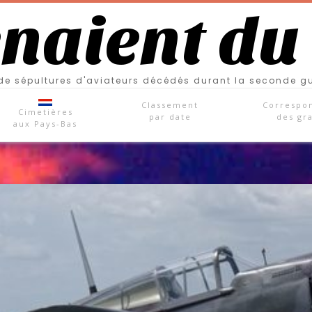
enaient du
e sépultures d'aviateurs décédés durant la seconde g
Classement
Correspo
Cimetières
par date
des gr
aux Pays-Bas