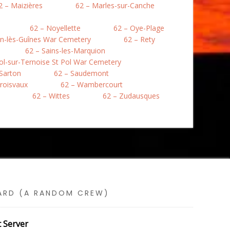
2 – Maizières
62 – Marles-sur-Canche
62 – Noyellette
62 – Oye-Plage
en-lès-Guînes War Cemetery
62 – Rety
62 – Sains-les-Marquion
Pol-sur-Ternoise St Pol War Cemetery
 Sarton
62 – Saudemont
roisvaux
62 – Wambercourt
62 – Wittes
62 – Zudausques
SARD (A RANDOM CREW)
t Server