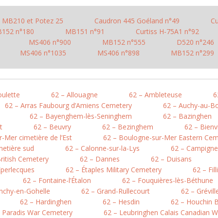
MB210 et Potez 25
Caudron 445 Goéland n°49
Cu
152 n°180
MB151 n°91
Curtiss H-75A1 n°92
MS406 n°900
MB152 n°555
D520 n°246
MS406 n°1035
MS406 n°898
MB152 n°299
oulette
62 – Allouagne
62 – Ambleteuse
6
62 – Arras Faubourg d’Amiens Cemetery
62 – Auchy-au-Bo
62 – Bayenghem-lès-Seninghem
62 – Bazinghen
t
62 – Beuvry
62 – Bezinghem
62 – Bienv
-Mer cimetière de l’Est
62 – Boulogne-sur-Mer Eastern Cem
metière sud
62 – Calonne-sur-la-Lys
62 – Campigne
British Cemetery
62 – Dannes
62 – Duisans
Éperlecques
62 – Étaples Military Cemetery
62 – Fil
62 – Fontaine-l’Étalon
62 – Fouquières-lès-Béthune
nchy-en-Gohelle
62 – Grand-Rullecourt
62 – Grévil
62 – Hardinghen
62 – Hesdin
62 – Houchin B
e Paradis War Cemetery
62 – Leubringhen Calais Canadian 