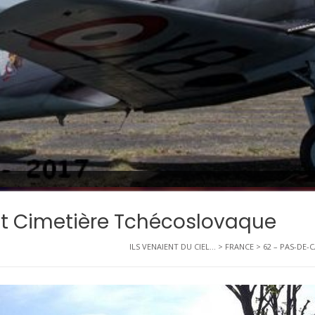
st Cimetière Tchécoslovaque
ILS VENAIENT DU CIEL...
>
FRANCE
>
62 – PAS-DE-C