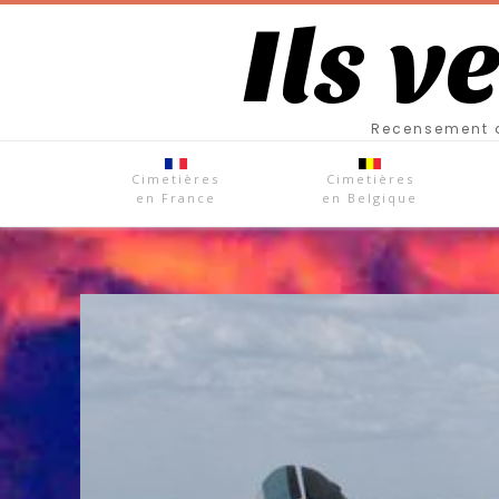
Ils v
Recensement d
Cimetières
Cimetières
en France
en Belgique