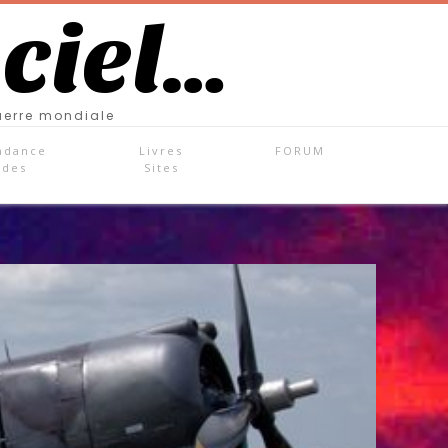
 ciel…
uerre mondiale
ndance
Livres
FORUM
ades
Sites