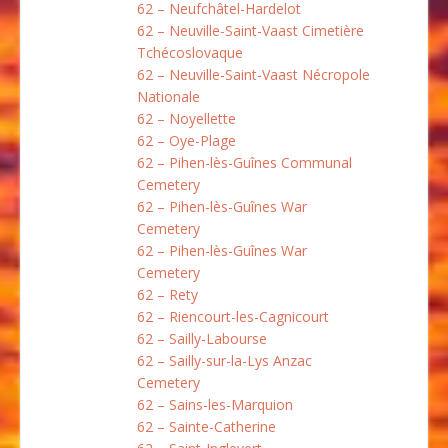
62 – Neufchâtel-Hardelot
62 – Neuville-Saint-Vaast Cimetière
Tchécoslovaque
62 – Neuville-Saint-Vaast Nécropole
Nationale
62 – Noyellette
62 – Oye-Plage
62 – Pihen-lès-Guînes Communal
Cemetery
62 – Pihen-lès-Guînes War
Cemetery
62 – Pihen-lès-Guînes War
Cemetery
62 – Rety
62 – Riencourt-les-Cagnicourt
62 – Sailly-Labourse
62 – Sailly-sur-la-Lys Anzac
Cemetery
62 – Sains-les-Marquion
62 – Sainte-Catherine