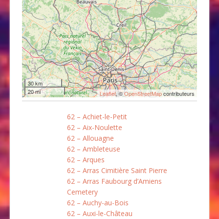
30 km
20 mi
Leaflet
, ©
OpenStreetMap
contributeurs
62 – Achiet-le-Petit
62 – Aix-Noulette
62 – Allouagne
62 – Ambleteuse
62 – Arques
62 – Arras Cimitière Saint Pierre
62 – Arras Faubourg d’Amiens
Cemetery
62 – Auchy-au-Bois
62 – Auxi-le-Château