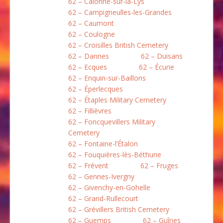
62 – Calonne-sur-la-Lys
62 – Campigneulles-les-Grandes
62 – Caumont
62 – Coulogne
62 – Croisilles British Cemetery
62 – Dannes
62 – Duisans
62 – Ecques
62 – Écurie
62 – Enquin-sur-Baillons
62 – Éperlecques
62 – Étaples Military Cemetery
62 – Fillièvres
62 – Foncquevillers Military
Cemetery
62 – Fontaine-l’Étalon
62 – Fouquières-lès-Béthune
62 – Frévent
62 – Fruges
62 – Gennes-Ivergny
62 – Givenchy-en-Gohelle
62 – Grand-Rullecourt
62 – Grévillers British Cemetery
62 – Guemps
62 – Guînes