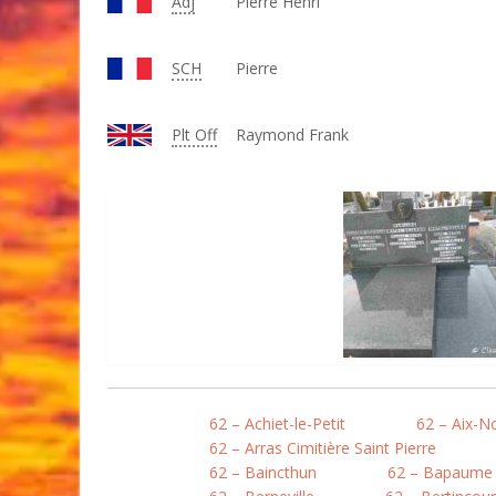
Adj
Pierre Henri
SCH
Pierre
Plt Off
Raymond Frank
62 – Achiet-le-Petit
62 – Aix-N
62 – Arras Cimitière Saint Pierre
62 – Baincthun
62 – Bapaume