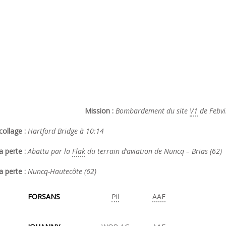
Mission :
Bombardement du site
V1
de Febvi
ollage :
Hartford Bridge à 10:14
a perte :
Abattu par la
Flak
du terrain d’aviation de Nuncq – Brias (62)
a perte :
Nuncq-Hautecôte (62)
FORSANS
Pil
AAF