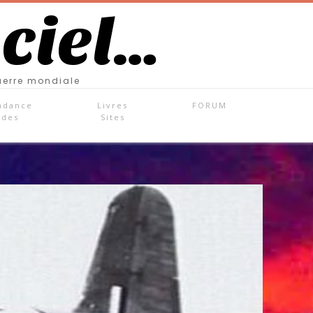
 ciel…
uerre mondiale
ndance
Livres
FORUM
ades
Sites