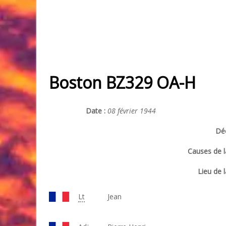
Boston BZ329 OA-H
Date :
08 février 1944
Déc
Causes de l
Lieu de l
Lt
Jean