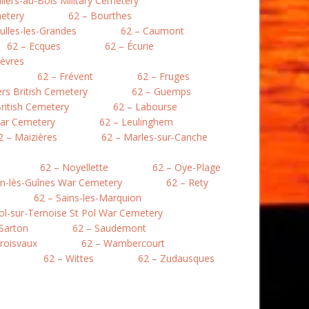
illers-au-Bois Military Cemetery
etery
62 – Bourthes
ulles-les-Grandes
62 – Caumont
62 – Ecques
62 – Écurie
lièvres
62 – Frévent
62 – Fruges
lers British Cemetery
62 – Guemps
ritish Cemetery
62 – Labourse
War Cemetery
62 – Leulinghem
2 – Maizières
62 – Marles-sur-Canche
62 – Noyellette
62 – Oye-Plage
en-lès-Guînes War Cemetery
62 – Rety
62 – Sains-les-Marquion
Pol-sur-Ternoise St Pol War Cemetery
 Sarton
62 – Saudemont
roisvaux
62 – Wambercourt
62 – Wittes
62 – Zudausques