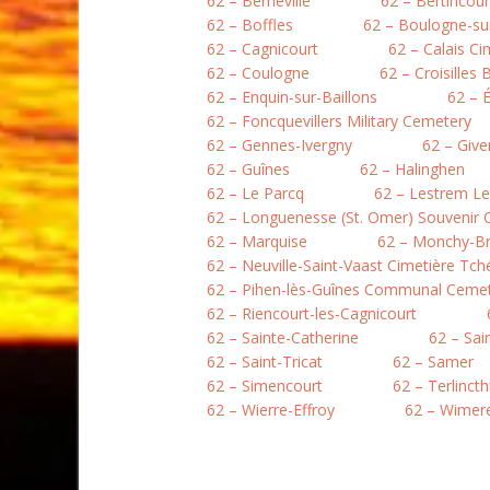
62 – Berneville
62 – Bertincour
62 – Boffles
62 – Boulogne-sur
62 – Cagnicourt
62 – Calais Ci
62 – Coulogne
62 – Croisilles 
62 – Enquin-sur-Baillons
62 – 
62 – Foncquevillers Military Cemetery
62 – Gennes-Ivergny
62 – Give
62 – Guînes
62 – Halinghen
62 – Le Parcq
62 – Lestrem L
62 – Longuenesse (St. Omer) Souvenir
62 – Marquise
62 – Monchy-B
62 – Neuville-Saint-Vaast Cimetière Tc
62 – Pihen-lès-Guînes Communal Ceme
62 – Riencourt-les-Cagnicourt
62 – Sainte-Catherine
62 – Sai
62 – Saint-Tricat
62 – Samer
62 – Simencourt
62 – Terlinct
62 – Wierre-Effroy
62 – Wimer