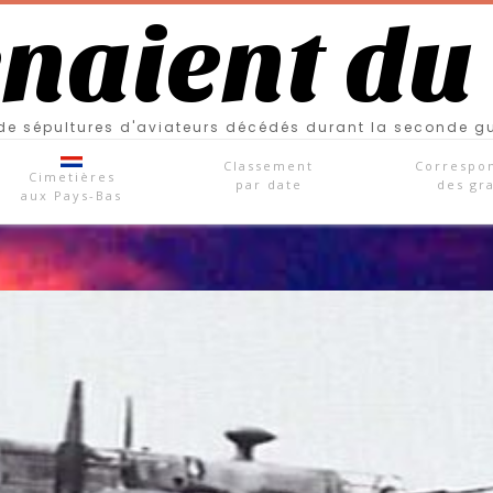
enaient du
e sépultures d'aviateurs décédés durant la seconde g
Classement
Correspo
Cimetières
par date
des gr
aux Pays-Bas