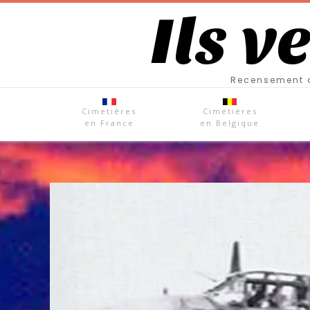
Ils v
Recensement d
Cimetières
Cimetières
en France
en Belgique