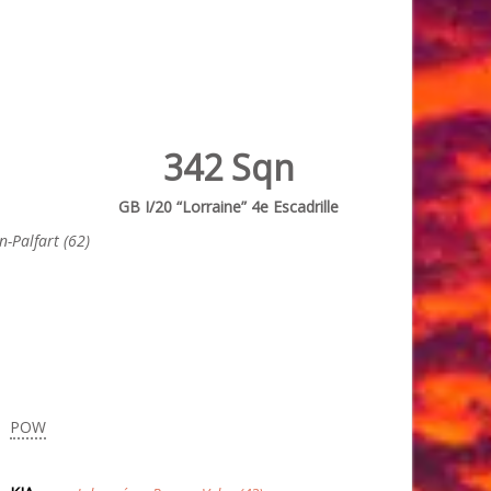
342 Sqn
GB I/20 “Lorraine” 4e Escadrille
n-Palfart (62)
POW