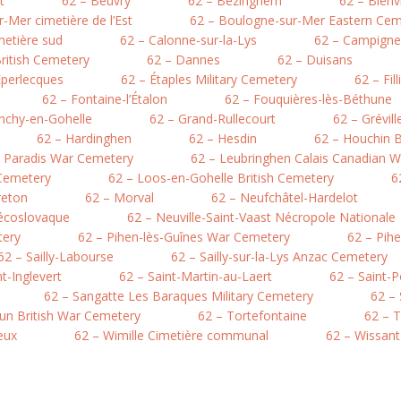
t
62 – Beuvry
62 – Bezinghem
62 – Bienv
-Mer cimetière de l’Est
62 – Boulogne-sur-Mer Eastern Cem
metière sud
62 – Calonne-sur-la-Lys
62 – Campigne
British Cemetery
62 – Dannes
62 – Duisans
Éperlecques
62 – Étaples Military Cemetery
62 – Fil
62 – Fontaine-l’Étalon
62 – Fouquières-lès-Béthune
nchy-en-Gohelle
62 – Grand-Rullecourt
62 – Grévil
62 – Hardinghen
62 – Hesdin
62 – Houchin B
e Paradis War Cemetery
62 – Leubringhen Calais Canadian 
 Cemetery
62 – Loos-en-Gohelle British Cemetery
6
reton
62 – Morval
62 – Neufchâtel-Hardelot
hécoslovaque
62 – Neuville-Saint-Vaast Nécropole Nationale
tery
62 – Pihen-lès-Guînes War Cemetery
62 – Pih
62 – Sailly-Labourse
62 – Sailly-sur-la-Lys Anzac Cemetery
nt-Inglevert
62 – Saint-Martin-au-Laert
62 – Saint-
62 – Sangatte Les Baraques Military Cemetery
62 –
hun British War Cemetery
62 – Tortefontaine
62 – T
eux
62 – Wimille Cimetière communal
62 – Wissant