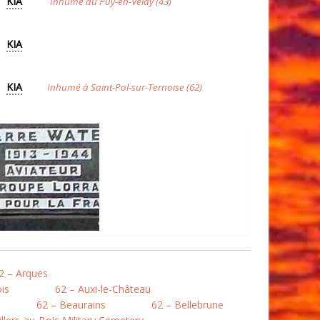
KIA
Inhumé au Puy-en-Velay (43)
KIA
KIA
Inhumé à Saint-Pol-sur-Ternoise (62)
2 – Arques
is
62 – Auxi-le-Château
62 – Beaurains
62 – Bellebrune