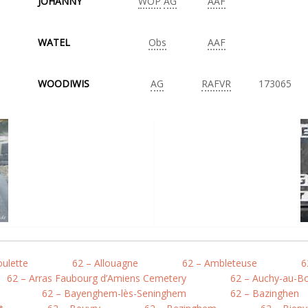
JOHANNY
WOP
AG
AAF
WATEL
Obs
AAF
WOODIWIS
AG
RAFVR
173065
oulette
62 – Allouagne
62 – Ambleteuse
6
62 – Arras Faubourg d’Amiens Cemetery
62 – Auchy-au-Bo
62 – Bayenghem-lès-Seninghem
62 – Bazinghen