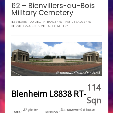
62 – Bienvillers-au-Bois
Military Cemetery
ILS VENAIENT DU CIEL...
>
FRANCE
>
62 – PAS-DE-CALAIS
>
62 –
BIENVILLERS-AU-BOIS MILITARY CEMETERY
114
Blenheim L8838 RT-
Sqn
27 février
Entrainement à basse
Date :
Mission :