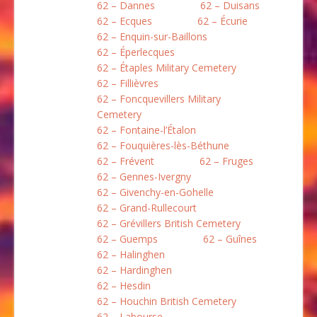
62 – Dannes
62 – Duisans
62 – Ecques
62 – Écurie
62 – Enquin-sur-Baillons
62 – Éperlecques
62 – Étaples Military Cemetery
62 – Fillièvres
62 – Foncquevillers Military
Cemetery
62 – Fontaine-l’Étalon
62 – Fouquières-lès-Béthune
62 – Frévent
62 – Fruges
62 – Gennes-Ivergny
62 – Givenchy-en-Gohelle
62 – Grand-Rullecourt
62 – Grévillers British Cemetery
62 – Guemps
62 – Guînes
62 – Halinghen
62 – Hardinghen
62 – Hesdin
62 – Houchin British Cemetery
62 – Labourse