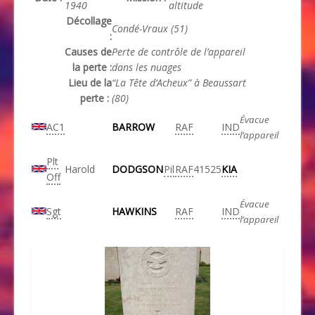
1940
altitude
Décollage
Condé-Vraux (51)
:
Causes de
Perte de contrôle de l’appareil
la perte :
dans les nuages
Lieu de la
“La Tête d’Acheux” à Beaussart
perte :
(80)
Évacue
AC1
BARROW
RAF
IND
l’appareil
Plt
Harold
DODGSON
Pil
RAF
41525
KIA
Off
Évacue
Sgt
HAWKINS
RAF
IND
l’appareil