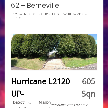
62 – Berneville
ILS VENAIENT DU CIEL...
>
FRANCE
>
62 – PAS-DE-CALAIS
>
62 –
BERNEVILLE
Hurricane L2120
605
UP-
Sqn
Date
22 mai
Mission
Patrouille vers Arras (62)
:
1940
: