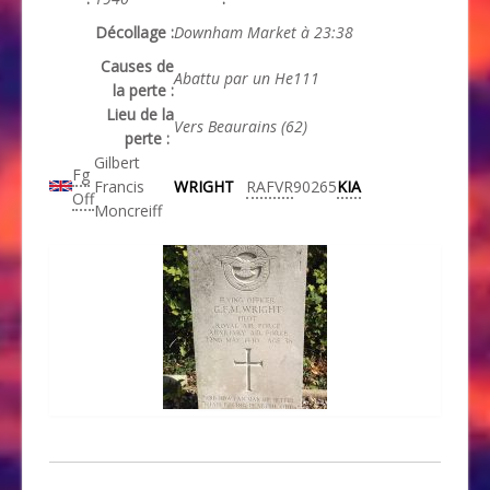
Décollage :
Downham Market à 23:38
Causes de
Abattu par un He111
la perte :
Lieu de la
Vers Beaurains (62)
perte :
Gilbert
Fg
Francis
WRIGHT
RAFVR
90265
KIA
Off
Moncreiff