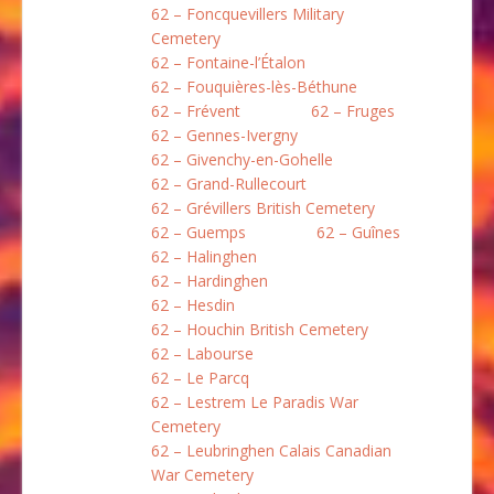
62 – Foncquevillers Military
Cemetery
62 – Fontaine-l’Étalon
62 – Fouquières-lès-Béthune
62 – Frévent
62 – Fruges
62 – Gennes-Ivergny
62 – Givenchy-en-Gohelle
62 – Grand-Rullecourt
62 – Grévillers British Cemetery
62 – Guemps
62 – Guînes
62 – Halinghen
62 – Hardinghen
62 – Hesdin
62 – Houchin British Cemetery
62 – Labourse
62 – Le Parcq
62 – Lestrem Le Paradis War
Cemetery
62 – Leubringhen Calais Canadian
War Cemetery