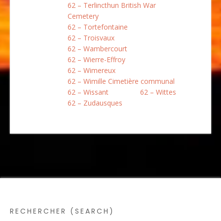
62 – Terlincthun British War
Cemetery
62 – Tortefontaine
62 – Troisvaux
62 – Wambercourt
62 – Wierre-Effroy
62 – Wimereux
62 – Wimille Cimetière communal
62 – Wissant
62 – Wittes
62 – Zudausques
RECHERCHER (SEARCH)