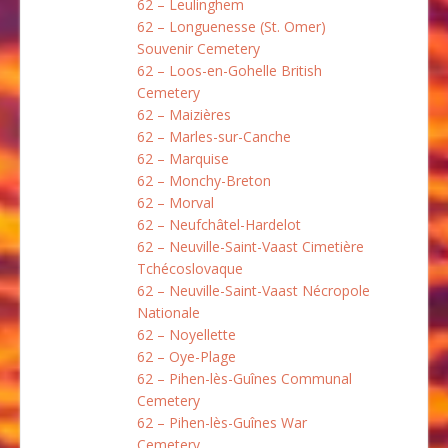
62 – Leulinghem
62 – Longuenesse (St. Omer)
Souvenir Cemetery
62 – Loos-en-Gohelle British
Cemetery
62 – Maizières
62 – Marles-sur-Canche
62 – Marquise
62 – Monchy-Breton
62 – Morval
62 – Neufchâtel-Hardelot
62 – Neuville-Saint-Vaast Cimetière
Tchécoslovaque
62 – Neuville-Saint-Vaast Nécropole
Nationale
62 – Noyellette
62 – Oye-Plage
62 – Pihen-lès-Guînes Communal
Cemetery
62 – Pihen-lès-Guînes War
Cemetery