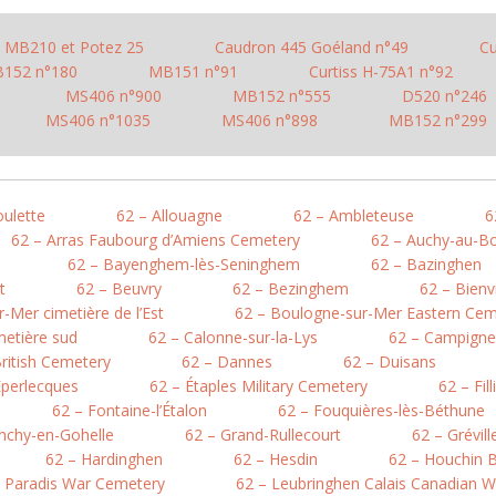
MB210 et Potez 25
Caudron 445 Goéland n°49
Cu
152 n°180
MB151 n°91
Curtiss H-75A1 n°92
MS406 n°900
MB152 n°555
D520 n°246
MS406 n°1035
MS406 n°898
MB152 n°299
oulette
62 – Allouagne
62 – Ambleteuse
6
62 – Arras Faubourg d’Amiens Cemetery
62 – Auchy-au-Bo
62 – Bayenghem-lès-Seninghem
62 – Bazinghen
t
62 – Beuvry
62 – Bezinghem
62 – Bienv
-Mer cimetière de l’Est
62 – Boulogne-sur-Mer Eastern Cem
metière sud
62 – Calonne-sur-la-Lys
62 – Campigne
British Cemetery
62 – Dannes
62 – Duisans
Éperlecques
62 – Étaples Military Cemetery
62 – Fil
62 – Fontaine-l’Étalon
62 – Fouquières-lès-Béthune
nchy-en-Gohelle
62 – Grand-Rullecourt
62 – Grévil
62 – Hardinghen
62 – Hesdin
62 – Houchin B
e Paradis War Cemetery
62 – Leubringhen Calais Canadian 