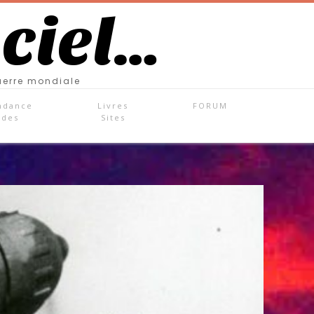
 ciel…
uerre mondiale
ndance
Livres
FORUM
ades
Sites