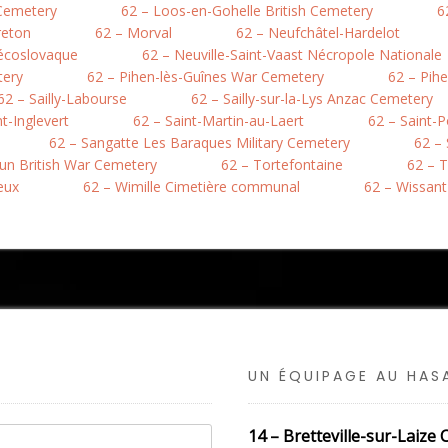
 Cemetery
62 – Loos-en-Gohelle British Cemetery
6
reton
62 – Morval
62 – Neufchâtel-Hardelot
hécoslovaque
62 – Neuville-Saint-Vaast Nécropole Nationale
tery
62 – Pihen-lès-Guînes War Cemetery
62 – Pih
62 – Sailly-Labourse
62 – Sailly-sur-la-Lys Anzac Cemetery
nt-Inglevert
62 – Saint-Martin-au-Laert
62 – Saint-
62 – Sangatte Les Baraques Military Cemetery
62 –
hun British War Cemetery
62 – Tortefontaine
62 – T
eux
62 – Wimille Cimetière communal
62 – Wissant
UN ÉQUIPAGE AU HA
14 – Bretteville-sur-Laiz