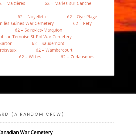
2 – Maizières
62 – Marles-sur-Canche
62 – Noyellette
62 – Oye-Plage
en-lès-Guînes War Cemetery
62 – Rety
62 – Sains-les-Marquion
Pol-sur-Ternoise St Pol War Cemetery
 Sarton
62 – Saudemont
roisvaux
62 – Wambercourt
62 – Wittes
62 – Zudausques
SARD (A RANDOM CREW)
e Canadian War Cemetery