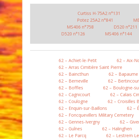
Curtiss H-75A2 n°131
Potez 25A2 n°841
MB
MS406 n°758
D520 n°211
D520 n°126
MS406 n°144
62 – Achiet-le-Petit
62 – Aix-N
62 – Arras Cimitière Saint Pierre
62 – Baincthun
62 – Bapaume
62 – Berneville
62 – Bertincour
62 – Boffles
62 – Boulogne-sur
62 – Cagnicourt
62 – Calais Ci
62 – Coulogne
62 – Croisilles 
62 – Enquin-sur-Baillons
62 – 
62 – Foncquevillers Military Cemetery
62 – Gennes-Ivergny
62 – Give
62 – Guînes
62 – Halinghen
62 – Le Parcq
62 – Lestrem L