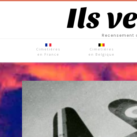
Ils v
Recensement d
Cimetières
Cimetières
en France
en Belgique