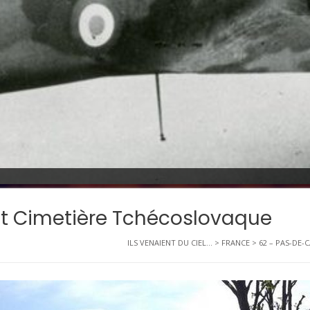
st Cimetière Tchécoslovaque
ILS VENAIENT DU CIEL...
>
FRANCE
>
62 – PAS-DE-C