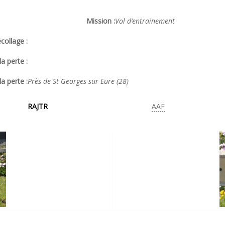
Mission :
Vol d’entrainement
collage :
a perte :
la perte :
Près de St Georges sur Eure (28)
RAJTR
AAF