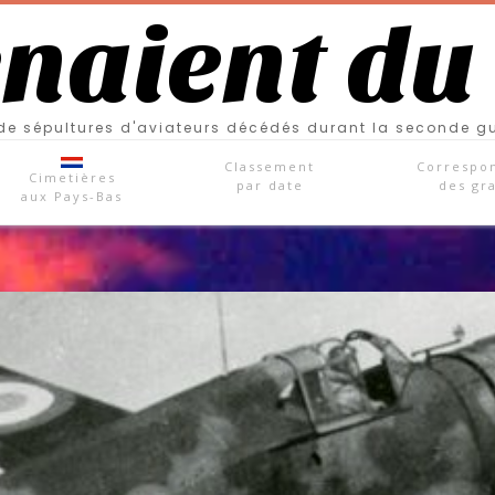
enaient du
e sépultures d'aviateurs décédés durant la seconde g
Classement
Correspo
Cimetières
par date
des gr
aux Pays-Bas