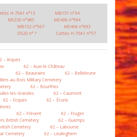
rtiss H-75A1 n°13
MB151 n°34
MS230 n°485
MS406 n°994
MB152 n°567
MS406 n°693
D520 n° ?
Curtiss H-75A1 n°57
2 – Arques
is
62 – Auxi-le-Château
62 – Beaurains
62 – Bellebrune
illers-au-Bois Military Cemetery
etery
62 – Bourthes
ulles-les-Grandes
62 – Caumont
62 – Ecques
62 – Écurie
lièvres
62 – Frévent
62 – Fruges
lers British Cemetery
62 – Guemps
ritish Cemetery
62 – Labourse
War Cemetery
62 – Leulinghem