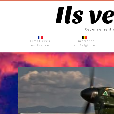
Ils v
Recensement d
Cimetières
Cimetières
en France
en Belgique