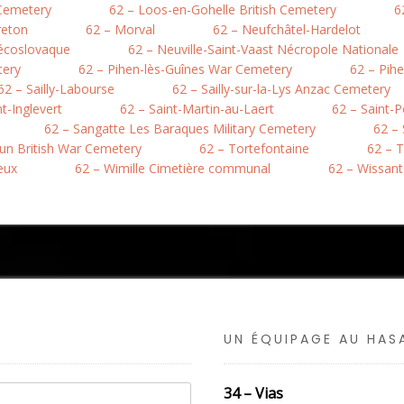
 Cemetery
62 – Loos-en-Gohelle British Cemetery
6
reton
62 – Morval
62 – Neufchâtel-Hardelot
hécoslovaque
62 – Neuville-Saint-Vaast Nécropole Nationale
tery
62 – Pihen-lès-Guînes War Cemetery
62 – Pih
62 – Sailly-Labourse
62 – Sailly-sur-la-Lys Anzac Cemetery
nt-Inglevert
62 – Saint-Martin-au-Laert
62 – Saint-
62 – Sangatte Les Baraques Military Cemetery
62 –
hun British War Cemetery
62 – Tortefontaine
62 – T
eux
62 – Wimille Cimetière communal
62 – Wissant
UN ÉQUIPAGE AU HA
34 – Vias