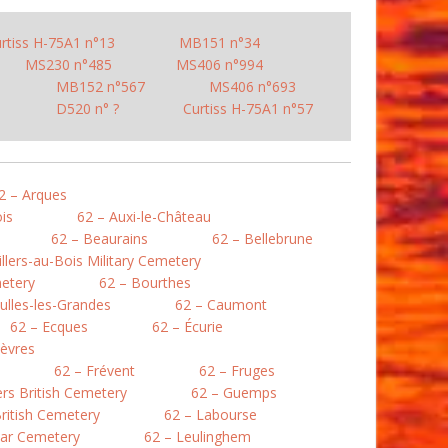
rtiss H-75A1 n°13
MB151 n°34
MS230 n°485
MS406 n°994
MB152 n°567
MS406 n°693
D520 n° ?
Curtiss H-75A1 n°57
2 – Arques
is
62 – Auxi-le-Château
62 – Beaurains
62 – Bellebrune
illers-au-Bois Military Cemetery
etery
62 – Bourthes
ulles-les-Grandes
62 – Caumont
62 – Ecques
62 – Écurie
lièvres
62 – Frévent
62 – Fruges
lers British Cemetery
62 – Guemps
ritish Cemetery
62 – Labourse
War Cemetery
62 – Leulinghem