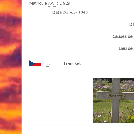
Matricule
AAF
: L-929
Date :
25 mai 1940
Dé
Causes de l
Lieu de 
Lt
František