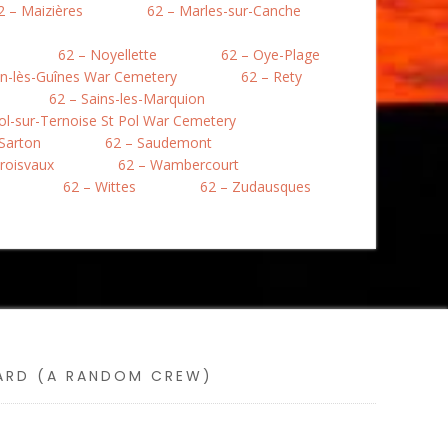
2 – Maizières
62 – Marles-sur-Canche
62 – Noyellette
62 – Oye-Plage
en-lès-Guînes War Cemetery
62 – Rety
62 – Sains-les-Marquion
Pol-sur-Ternoise St Pol War Cemetery
 Sarton
62 – Saudemont
roisvaux
62 – Wambercourt
62 – Wittes
62 – Zudausques
SARD (A RANDOM CREW)