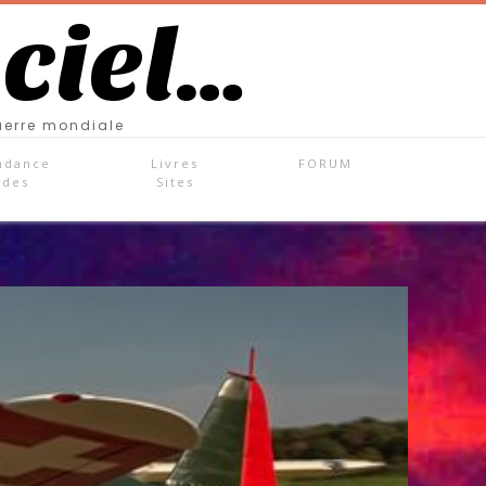
 ciel…
uerre mondiale
ndance
Livres
FORUM
ades
Sites