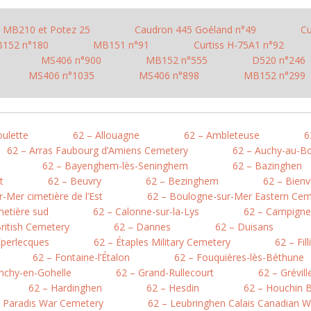
MB210 et Potez 25
Caudron 445 Goéland n°49
Cu
152 n°180
MB151 n°91
Curtiss H-75A1 n°92
MS406 n°900
MB152 n°555
D520 n°246
MS406 n°1035
MS406 n°898
MB152 n°299
oulette
62 – Allouagne
62 – Ambleteuse
6
62 – Arras Faubourg d’Amiens Cemetery
62 – Auchy-au-Bo
62 – Bayenghem-lès-Seninghem
62 – Bazinghen
t
62 – Beuvry
62 – Bezinghem
62 – Bienv
-Mer cimetière de l’Est
62 – Boulogne-sur-Mer Eastern Cem
metière sud
62 – Calonne-sur-la-Lys
62 – Campigne
British Cemetery
62 – Dannes
62 – Duisans
Éperlecques
62 – Étaples Military Cemetery
62 – Fil
62 – Fontaine-l’Étalon
62 – Fouquières-lès-Béthune
nchy-en-Gohelle
62 – Grand-Rullecourt
62 – Grévil
62 – Hardinghen
62 – Hesdin
62 – Houchin B
e Paradis War Cemetery
62 – Leubringhen Calais Canadian 