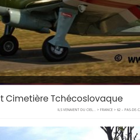
st Cimetière Tchécoslovaque
ILS VENAIENT DU CIEL...
>
FRANCE
>
62 – PAS-DE-C