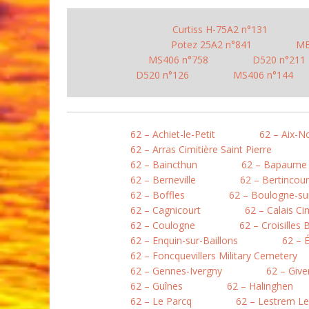
Curtiss H-75A2 n°131
Potez 25A2 n°841
MB
MS406 n°758
D520 n°211
D520 n°126
MS406 n°144
62 – Achiet-le-Petit
62 – Aix-N
62 – Arras Cimitière Saint Pierre
62 – Baincthun
62 – Bapaume
62 – Berneville
62 – Bertincour
62 – Boffles
62 – Boulogne-sur
62 – Cagnicourt
62 – Calais Ci
62 – Coulogne
62 – Croisilles 
62 – Enquin-sur-Baillons
62 – 
62 – Foncquevillers Military Cemetery
62 – Gennes-Ivergny
62 – Give
62 – Guînes
62 – Halinghen
62 – Le Parcq
62 – Lestrem L