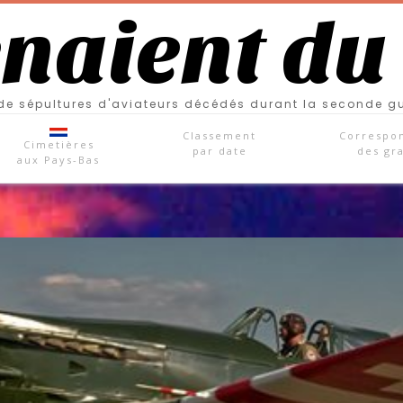
enaient du
e sépultures d'aviateurs décédés durant la seconde g
Classement
Correspo
Cimetières
par date
des gr
aux Pays-Bas