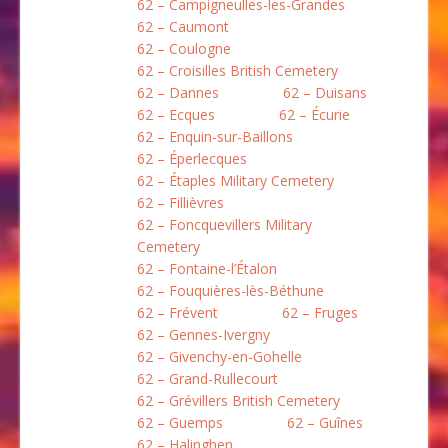
62 – Campigneulles-les-Grandes
62 – Caumont
62 – Coulogne
62 – Croisilles British Cemetery
62 – Dannes
62 – Duisans
62 – Ecques
62 – Écurie
62 – Enquin-sur-Baillons
62 – Éperlecques
62 – Étaples Military Cemetery
62 – Fillièvres
62 – Foncquevillers Military
Cemetery
62 – Fontaine-l’Étalon
62 – Fouquières-lès-Béthune
62 – Frévent
62 – Fruges
62 – Gennes-Ivergny
62 – Givenchy-en-Gohelle
62 – Grand-Rullecourt
62 – Grévillers British Cemetery
62 – Guemps
62 – Guînes
62 – Halinghen