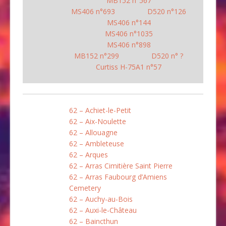
MB152 n°567
MS406 n°693
D520 n°126
MS406 n°144
MS406 n°1035
MS406 n°898
MB152 n°299
D520 n° ?
Curtiss H-75A1 n°57
62 – Achiet-le-Petit
62 – Aix-Noulette
62 – Allouagne
62 – Ambleteuse
62 – Arques
62 – Arras Cimitière Saint Pierre
62 – Arras Faubourg d’Amiens
Cemetery
62 – Auchy-au-Bois
62 – Auxi-le-Château
62 – Baincthun