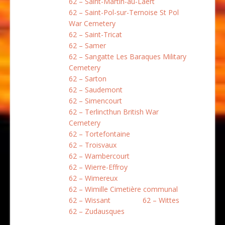
62 – Saint-Martin-au-Laert
62 – Saint-Pol-sur-Ternoise St Pol
War Cemetery
62 – Saint-Tricat
62 – Samer
62 – Sangatte Les Baraques Military
Cemetery
62 – Sarton
62 – Saudemont
62 – Simencourt
62 – Terlincthun British War
Cemetery
62 – Tortefontaine
62 – Troisvaux
62 – Wambercourt
62 – Wierre-Effroy
62 – Wimereux
62 – Wimille Cimetière communal
62 – Wissant
62 – Wittes
62 – Zudausques