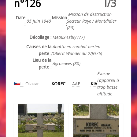
n°126
I/3
Mission de destruction
Date
Mission
05 juin 1940
Secteur Roye / Montdidier
:
:
(80)
Décollage :
Meaux-Esbly (77)
Causes de la
Abattu en combat aérien
perte :
(Oberlt Wandel du 2/JG76)
Lieu de la
Agroeuves (80)
perte :
Évacue
l’appareil à
Lt
Otakar
KOREC
AAF
KIA
trop basse
altitude