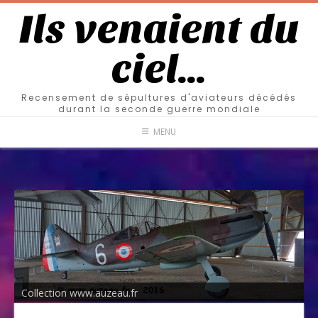
Ils venaient du
ciel…
Recensement de sépultures d'aviateurs décédés
durant la seconde guerre mondiale
MENU
Collection www.auzeau.fr