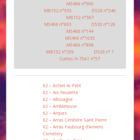
MS406 n°900
MB152 n°555
D520 n°246
MB152 n°567
MS406 n°693
D520 n°126
MS406 n°144
MS406 n°1035
MS406 n°898
MB152 n°299
D520 n° ?
Curtiss H-75A1 n°57
62 – Achiet-le-Petit
62 – Aix-Noulette
62 – Allouagne
62 – Ambleteuse
62 – Arques
62 – Arras Cimitière Saint Pierre
62 – Arras Faubourg d’Amiens
Cemetery