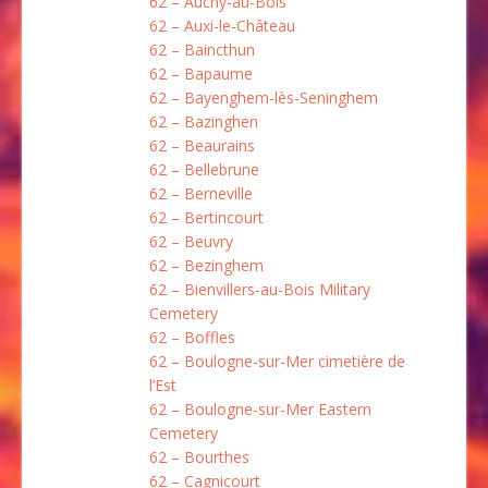
62 – Auchy-au-Bois
62 – Auxi-le-Château
62 – Baincthun
62 – Bapaume
62 – Bayenghem-lès-Seninghem
62 – Bazinghen
62 – Beaurains
62 – Bellebrune
62 – Berneville
62 – Bertincourt
62 – Beuvry
62 – Bezinghem
62 – Bienvillers-au-Bois Military
Cemetery
62 – Boffles
62 – Boulogne-sur-Mer cimetière de
l’Est
62 – Boulogne-sur-Mer Eastern
Cemetery
62 – Bourthes
62 – Cagnicourt