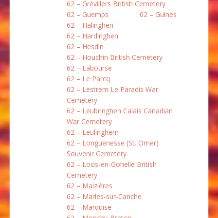
62 – Grévillers British Cemetery
62 – Guemps
62 – Guînes
62 – Halinghen
62 – Hardinghen
62 – Hesdin
62 – Houchin British Cemetery
62 – Labourse
62 – Le Parcq
62 – Lestrem Le Paradis War
Cemetery
62 – Leubringhen Calais Canadian
War Cemetery
62 – Leulinghem
62 – Longuenesse (St. Omer)
Souvenir Cemetery
62 – Loos-en-Gohelle British
Cemetery
62 – Maizières
62 – Marles-sur-Canche
62 – Marquise
62 – Monchy-Breton