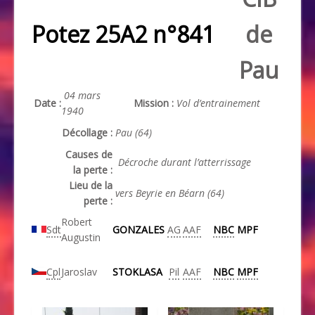
Potez 25A2 n°841
de
Pau
04 mars
Date :
Mission :
Vol d’entrainement
1940
Décollage :
Pau (64)
Causes de
Décroche durant l’atterrissage
la perte :
Lieu de la
vers Beyrie en Béarn (64)
perte :
Robert
Sdt
GONZALES
AG
AAF
NBC
MPF
Augustin
Cpl
Jaroslav
STOKLASA
Pil
AAF
NBC
MPF