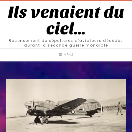
Ils venaient du
ciel…
Recensement de sépultures d'aviateurs décédés
durant la seconde guerre mondiale
MENU