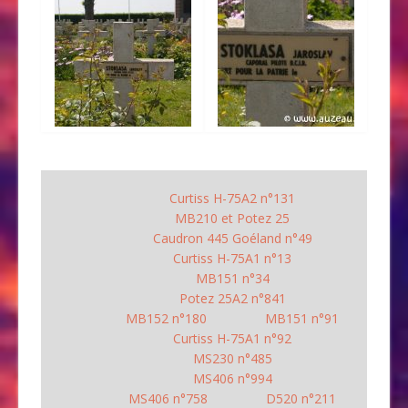
Curtiss H-75A2 n°131
MB210 et Potez 25
Caudron 445 Goéland n°49
Curtiss H-75A1 n°13
MB151 n°34
Potez 25A2 n°841
MB152 n°180
MB151 n°91
Curtiss H-75A1 n°92
MS230 n°485
MS406 n°994
MS406 n°758
D520 n°211