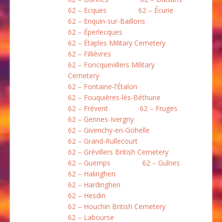
62 – Ecques
62 – Écurie
62 – Enquin-sur-Baillons
62 – Éperlecques
62 – Étaples Military Cemetery
62 – Fillièvres
62 – Foncquevillers Military
Cemetery
62 – Fontaine-l’Étalon
62 – Fouquières-lès-Béthune
62 – Frévent
62 – Fruges
62 – Gennes-Ivergny
62 – Givenchy-en-Gohelle
62 – Grand-Rullecourt
62 – Grévillers British Cemetery
62 – Guemps
62 – Guînes
62 – Halinghen
62 – Hardinghen
62 – Hesdin
62 – Houchin British Cemetery
62 – Labourse