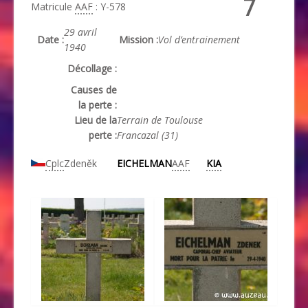
7
Matricule
AAF
: Y-578
29 avril
Date :
Mission :
Vol d’entrainement
1940
Décollage :
Causes de
la perte :
Lieu de la
Terrain de Toulouse
perte :
Francazal (31)
Cplc
Zdeněk
EICHELMAN
AAF
KIA