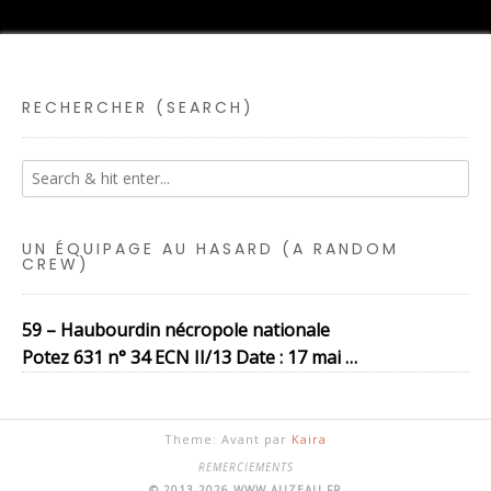
RECHERCHER (SEARCH)
UN ÉQUIPAGE AU HASARD (A RANDOM
CREW)
59 – Haubourdin nécropole nationale
Potez 631 n° 34 ECN II/13 Date : 17 mai …
Theme: Avant par
Kaira
REMERCIEMENTS
© 2013-2026 WWW.AUZEAU.FR