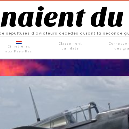
enaient du
e sépultures d'aviateurs décédés durant la seconde g
Classement
Correspo
Cimetières
par date
des gr
aux Pays-Bas