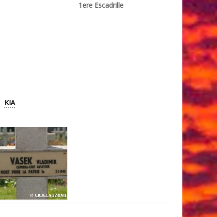
1ere Escadrille
KIA