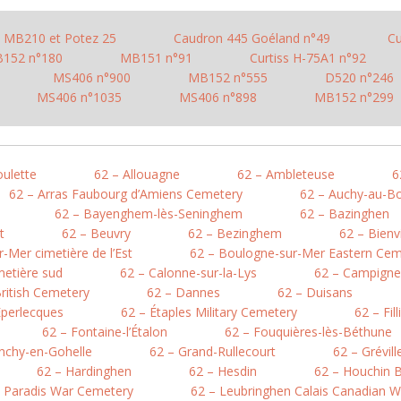
MB210 et Potez 25
Caudron 445 Goéland n°49
Cu
152 n°180
MB151 n°91
Curtiss H-75A1 n°92
MS406 n°900
MB152 n°555
D520 n°246
MS406 n°1035
MS406 n°898
MB152 n°299
oulette
62 – Allouagne
62 – Ambleteuse
6
62 – Arras Faubourg d’Amiens Cemetery
62 – Auchy-au-Bo
62 – Bayenghem-lès-Seninghem
62 – Bazinghen
t
62 – Beuvry
62 – Bezinghem
62 – Bienv
-Mer cimetière de l’Est
62 – Boulogne-sur-Mer Eastern Cem
metière sud
62 – Calonne-sur-la-Lys
62 – Campigne
British Cemetery
62 – Dannes
62 – Duisans
Éperlecques
62 – Étaples Military Cemetery
62 – Fil
62 – Fontaine-l’Étalon
62 – Fouquières-lès-Béthune
nchy-en-Gohelle
62 – Grand-Rullecourt
62 – Grévil
62 – Hardinghen
62 – Hesdin
62 – Houchin B
e Paradis War Cemetery
62 – Leubringhen Calais Canadian 