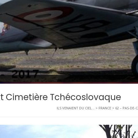
st Cimetière Tchécoslovaque
ILS VENAIENT DU CIEL...
>
FRANCE
>
62 – PAS-DE-C