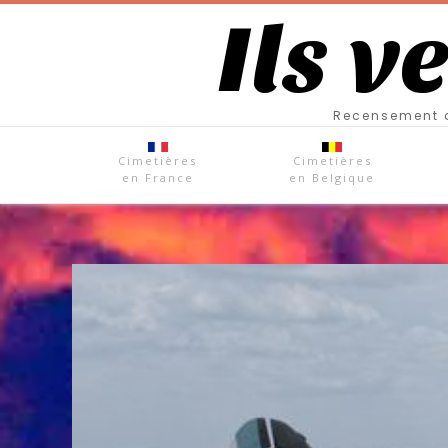
Ils v
Recensement d
Cimetières
Cimetières
en France
en Belgique