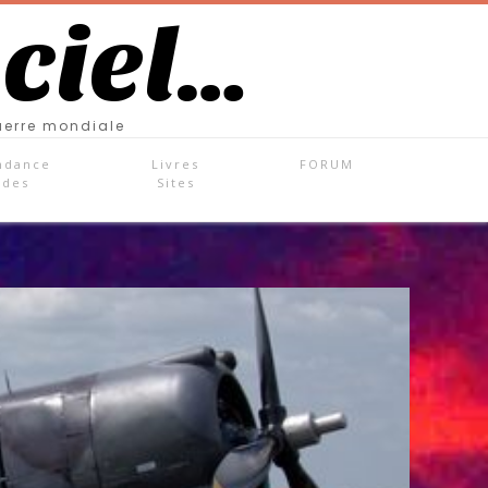
 ciel…
uerre mondiale
ndance
Livres
FORUM
ades
Sites