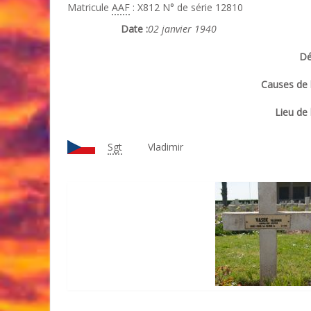
Matricule
AAF
: X812 N° de série 12810
Date :
02 janvier 1940
Dé
Causes de l
Lieu de 
Sgt
Vladimir