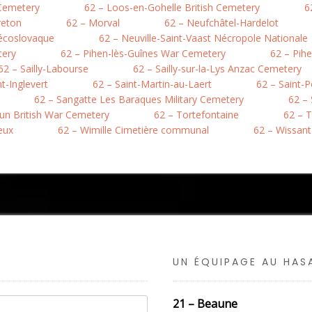
 Cemetery
62 – Loos-en-Gohelle British Cemetery
6
reton
62 – Morval
62 – Neufchâtel-Hardelot
hécoslovaque
62 – Neuville-Saint-Vaast Nécropole Nationale
tery
62 – Pihen-lès-Guînes War Cemetery
62 – Pih
62 – Sailly-Labourse
62 – Sailly-sur-la-Lys Anzac Cemetery
nt-Inglevert
62 – Saint-Martin-au-Laert
62 – Saint-
62 – Sangatte Les Baraques Military Cemetery
62 –
hun British War Cemetery
62 – Tortefontaine
62 – T
eux
62 – Wimille Cimetière communal
62 – Wissant
UN ÉQUIPAGE AU HA
21 – Beaune