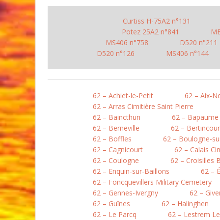
Curtiss H-75A2 n°131
Potez 25A2 n°841
MB
MS406 n°758
D520 n°211
D520 n°126
MS406 n°144
62 – Achiet-le-Petit
62 – Aix-N
62 – Arras Cimitière Saint Pierre
62 – Baincthun
62 – Bapaume
62 – Berneville
62 – Bertincour
62 – Boffles
62 – Boulogne-sur
62 – Cagnicourt
62 – Calais Ci
62 – Coulogne
62 – Croisilles 
62 – Enquin-sur-Baillons
62 – 
62 – Foncquevillers Military Cemetery
62 – Gennes-Ivergny
62 – Give
62 – Guînes
62 – Halinghen
62 – Le Parcq
62 – Lestrem L