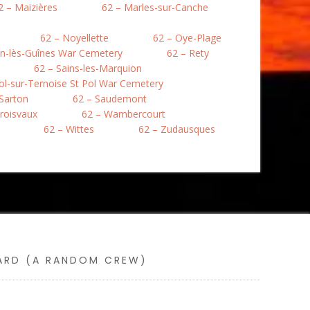
2 – Maizières
62 – Marles-sur-Canche
62 – Noyellette
62 – Oye-Plage
en-lès-Guînes War Cemetery
62 – Rety
62 – Sains-les-Marquion
Pol-sur-Ternoise St Pol War Cemetery
 Sarton
62 – Saudemont
roisvaux
62 – Wambercourt
62 – Wittes
62 – Zudausques
SARD (A RANDOM CREW)