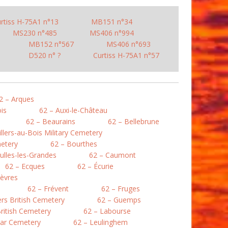
rtiss H-75A1 n°13
MB151 n°34
MS230 n°485
MS406 n°994
MB152 n°567
MS406 n°693
D520 n° ?
Curtiss H-75A1 n°57
2 – Arques
is
62 – Auxi-le-Château
62 – Beaurains
62 – Bellebrune
illers-au-Bois Military Cemetery
etery
62 – Bourthes
ulles-les-Grandes
62 – Caumont
62 – Ecques
62 – Écurie
lièvres
62 – Frévent
62 – Fruges
lers British Cemetery
62 – Guemps
ritish Cemetery
62 – Labourse
War Cemetery
62 – Leulinghem