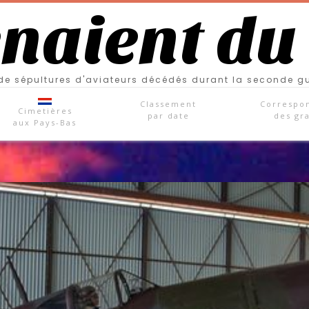
enaient du
e sépultures d'aviateurs décédés durant la seconde g
Classement
Correspo
Cimetières
par date
des gr
aux Pays-Bas