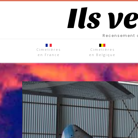
Ils v
Recensement d
Cimetières
Cimetières
en France
en Belgique