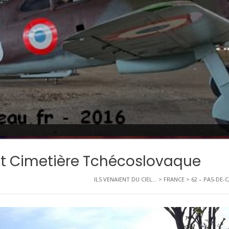
st Cimetière Tchécoslovaque
ILS VENAIENT DU CIEL...
>
FRANCE
>
62 – PAS-DE-C