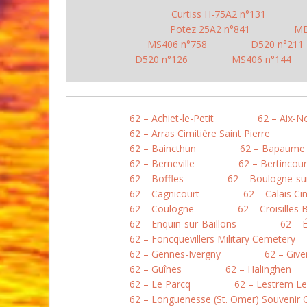
Curtiss H-75A2 n°131
Potez 25A2 n°841
MB
MS406 n°758
D520 n°211
D520 n°126
MS406 n°144
62 – Achiet-le-Petit
62 – Aix-N
62 – Arras Cimitière Saint Pierre
62 – Baincthun
62 – Bapaume
62 – Berneville
62 – Bertincour
62 – Boffles
62 – Boulogne-sur
62 – Cagnicourt
62 – Calais Ci
62 – Coulogne
62 – Croisilles 
62 – Enquin-sur-Baillons
62 – 
62 – Foncquevillers Military Cemetery
62 – Gennes-Ivergny
62 – Give
62 – Guînes
62 – Halinghen
62 – Le Parcq
62 – Lestrem L
62 – Longuenesse (St. Omer) Souvenir