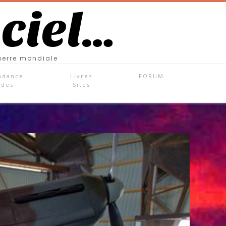
 ciel…
uerre mondiale
ndance
Livres
FORUM
ades
Sites