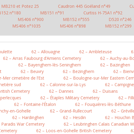
MB210 et Potez 25
Caudron 445 Goéland n°49
Cu
152 n°180
MB151 n°91
Curtiss H-75A1 n°92
MS406 n°900
MB152 n°555
D520 n°246
MS406 n°1035
MS406 n°898
MB152 n°299
oulette
62 – Allouagne
62 – Ambleteuse
6
62 – Arras Faubourg d’Amiens Cemetery
62 – Auchy-au-Bo
62 – Bayenghem-lès-Seninghem
62 – Bazinghen
t
62 – Beuvry
62 – Bezinghem
62 – Bienv
-Mer cimetière de l’Est
62 – Boulogne-sur-Mer Eastern Cem
metière sud
62 – Calonne-sur-la-Lys
62 – Campigne
British Cemetery
62 – Dannes
62 – Duisans
Éperlecques
62 – Étaples Military Cemetery
62 – Fil
62 – Fontaine-l’Étalon
62 – Fouquières-lès-Béthune
nchy-en-Gohelle
62 – Grand-Rullecourt
62 – Grévil
62 – Hardinghen
62 – Hesdin
62 – Houchin B
e Paradis War Cemetery
62 – Leubringhen Calais Canadian 
 Cemetery
62 – Loos-en-Gohelle British Cemetery
6