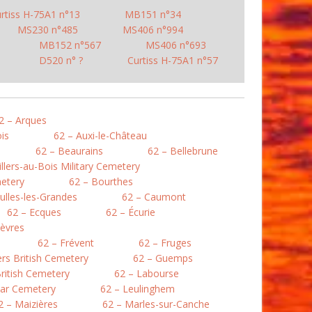
rtiss H-75A1 n°13
MB151 n°34
MS230 n°485
MS406 n°994
MB152 n°567
MS406 n°693
D520 n° ?
Curtiss H-75A1 n°57
2 – Arques
is
62 – Auxi-le-Château
62 – Beaurains
62 – Bellebrune
illers-au-Bois Military Cemetery
etery
62 – Bourthes
ulles-les-Grandes
62 – Caumont
62 – Ecques
62 – Écurie
lièvres
62 – Frévent
62 – Fruges
lers British Cemetery
62 – Guemps
ritish Cemetery
62 – Labourse
War Cemetery
62 – Leulinghem
2 – Maizières
62 – Marles-sur-Canche