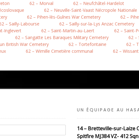
reton
62 – Morval
62 – Neufchâtel-Hardelot
hécoslovaque
62 – Neuville-Saint-Vaast Nécropole Nationale
tery
62 – Pihen-lès-Guînes War Cemetery
62 – Pih
62 – Sailly-Labourse
62 – Sailly-sur-la-Lys Anzac Cemetery
nt-Inglevert
62 – Saint-Martin-au-Laert
62 – Saint-
62 – Sangatte Les Baraques Military Cemetery
62 –
hun British War Cemetery
62 – Tortefontaine
62 – T
eux
62 – Wimille Cimetière communal
62 – Wissant
UN ÉQUIPAGE AU HA
14 – Bretteville-sur-Laiz
Spitfire MJ384 VZ- 412 Sqn 