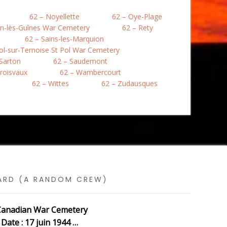
62 – Noyellette
62 – Oye-Plage
en-lès-Guînes War Cemetery
62 – Rety
62 – Sains-les-Marquion
Pol-sur-Ternoise St Pol War Cemetery
 Sarton
62 – Saudemont
roisvaux
62 – Wambercourt
62 – Wittes
62 – Zudausques
SARD (A RANDOM CREW)
e Canadian War Cemetery
Date : 17 juin 1944 …