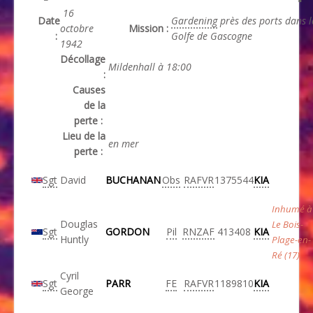
16
Date
Gardening
près des ports dans l
octobre
Mission :
:
Golfe de Gascogne
1942
Décollage
Mildenhall à 18:00
:
Causes
de la
perte :
Lieu de la
en mer
perte :
Sgt
David
BUCHANAN
Obs
RAFVR
1375544
KIA
Inhumé à
Douglas
Le Bois-
Sgt
GORDON
Pil
RNZAF
413408
KIA
Huntly
Plage-en-
Ré (17)
Cyril
Sgt
PARR
FE
RAFVR
1189810
KIA
George