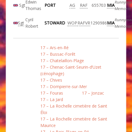
Edwin
Runnyme
Sgt
PORT
AG
RAF
655703
MIA
Thomas
Memorial
Cyril
Runnyme
Sgt
STOWARD
WOP
RAFVR
1290986
MIA
Robert
Memorial
17 – Ars-en-Ré
17 – Bussac-Forêt
17 – Chatelaillon-Plage
17 – Chenac-Saint-Seurin-d’Uzet
(cénophage)
17 – Chives
17 – Dompierre-sur-Mer
17 – Fouras
17 – Jonzac
17 – La Jard
17 – La Rochelle cimetière de Saint
Éloi
17 – La Rochelle cimetière de Saint
Maurice
17 – Le Bois-Plage-en-Ré