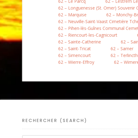
62 – Le Parcq
62 – Lestrem L
62 – Longuenesse (St. Omer) Souvenir
62 – Marquise
62 – Monchy-B
62 – Neuville-Saint-Vaast Cimetière Tc
62 – Pihen-lès-Guînes Communal Ceme
62 – Riencourt-les-Cagnicourt
62 – Sainte-Catherine
62 – Sai
62 – Saint-Tricat
62 – Samer
62 – Simencourt
62 – Terlinct
62 – Wierre-Effroy
62 – Wimer
RECHERCHER (SEARCH)