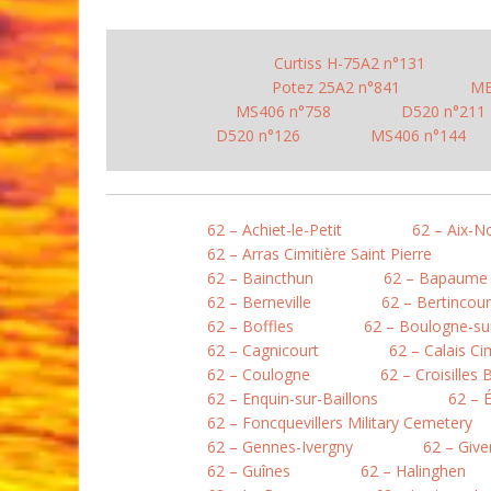
Curtiss H-75A2 n°131
Potez 25A2 n°841
MB
MS406 n°758
D520 n°211
D520 n°126
MS406 n°144
62 – Achiet-le-Petit
62 – Aix-N
62 – Arras Cimitière Saint Pierre
62 – Baincthun
62 – Bapaume
62 – Berneville
62 – Bertincour
62 – Boffles
62 – Boulogne-sur
62 – Cagnicourt
62 – Calais Ci
62 – Coulogne
62 – Croisilles 
62 – Enquin-sur-Baillons
62 – 
62 – Foncquevillers Military Cemetery
62 – Gennes-Ivergny
62 – Give
62 – Guînes
62 – Halinghen