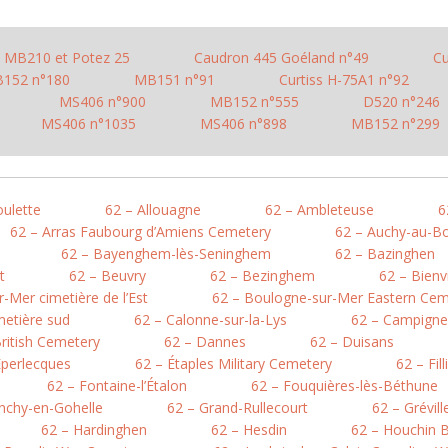
MB210 et Potez 25
Caudron 445 Goéland n°49
Cu
152 n°180
MB151 n°91
Curtiss H-75A1 n°92
MS406 n°900
MB152 n°555
D520 n°246
MS406 n°1035
MS406 n°898
MB152 n°299
oulette
62 – Allouagne
62 – Ambleteuse
6
62 – Arras Faubourg d’Amiens Cemetery
62 – Auchy-au-Bo
62 – Bayenghem-lès-Seninghem
62 – Bazinghen
t
62 – Beuvry
62 – Bezinghem
62 – Bienv
-Mer cimetière de l’Est
62 – Boulogne-sur-Mer Eastern Cem
metière sud
62 – Calonne-sur-la-Lys
62 – Campigne
British Cemetery
62 – Dannes
62 – Duisans
Éperlecques
62 – Étaples Military Cemetery
62 – Fil
62 – Fontaine-l’Étalon
62 – Fouquières-lès-Béthune
nchy-en-Gohelle
62 – Grand-Rullecourt
62 – Grévil
62 – Hardinghen
62 – Hesdin
62 – Houchin B