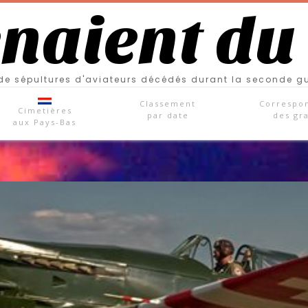
enaient du
e sépultures d'aviateurs décédés durant la seconde g
Classement
Correspo
Cimetières
par date
des gr
aux Pays-Bas