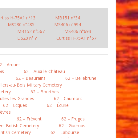
rtiss H-75A1 n°13
MB151 n°34
MS230 n°485
MS406 n°994
MB152 n°567
MS406 n°693
D520 n° ?
Curtiss H-75A1 n°57
2 – Arques
is
62 – Auxi-le-Château
62 – Beaurains
62 – Bellebrune
illers-au-Bois Military Cemetery
etery
62 – Bourthes
ulles-les-Grandes
62 – Caumont
62 – Ecques
62 – Écurie
lièvres
62 – Frévent
62 – Fruges
lers British Cemetery
62 – Guemps
ritish Cemetery
62 – Labourse