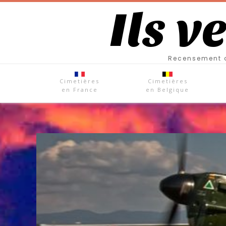
Ils v
Recensement d
Cimetières
Cimetières
en France
en Belgique