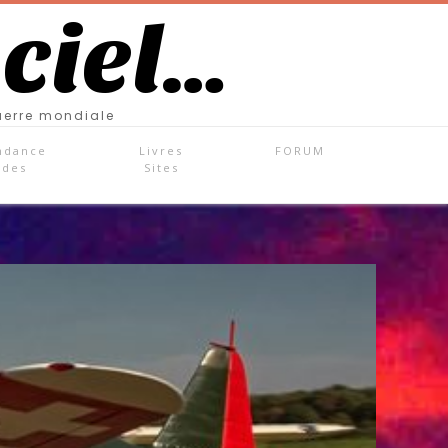
 ciel…
uerre mondiale
ndance
Livres
FORUM
ades
Sites