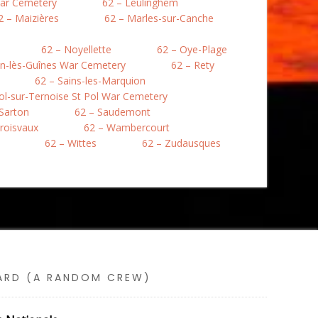
War Cemetery
62 – Leulinghem
2 – Maizières
62 – Marles-sur-Canche
62 – Noyellette
62 – Oye-Plage
en-lès-Guînes War Cemetery
62 – Rety
62 – Sains-les-Marquion
Pol-sur-Ternoise St Pol War Cemetery
 Sarton
62 – Saudemont
roisvaux
62 – Wambercourt
62 – Wittes
62 – Zudausques
SARD (A RANDOM CREW)