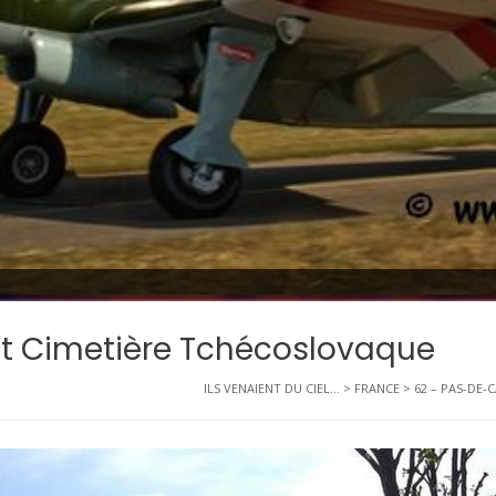
st Cimetière Tchécoslovaque
ILS VENAIENT DU CIEL...
>
FRANCE
>
62 – PAS-DE-C