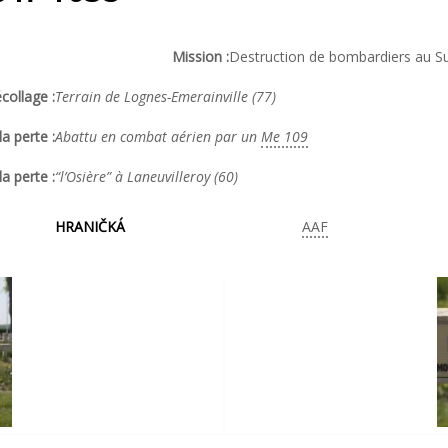
Mission :
Destruction de bombardiers au Su
collage :
Terrain de Lognes-Emerainville (77)
a perte :
Abattu en combat aérien par un
Me 109
la perte :
“l’Osière” à Laneuvilleroy (60)
HRANIČKÁ
AAF