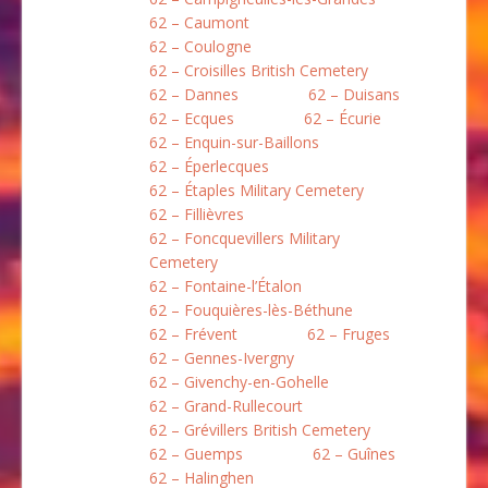
62 – Caumont
62 – Coulogne
62 – Croisilles British Cemetery
62 – Dannes
62 – Duisans
62 – Ecques
62 – Écurie
62 – Enquin-sur-Baillons
62 – Éperlecques
62 – Étaples Military Cemetery
62 – Fillièvres
62 – Foncquevillers Military
Cemetery
62 – Fontaine-l’Étalon
62 – Fouquières-lès-Béthune
62 – Frévent
62 – Fruges
62 – Gennes-Ivergny
62 – Givenchy-en-Gohelle
62 – Grand-Rullecourt
62 – Grévillers British Cemetery
62 – Guemps
62 – Guînes
62 – Halinghen