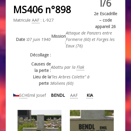
I/6
MS406 n°898
2e Escadrille
Matricule
AAF
: L-927
– code
appareil 26
Attaque de Panzers entre
Mission
Date :
07 juin 1940
Formerie (60) et Forges les
:
Eaux (76)
Décollage :
Causes de
Abattu par la
Flak
la perte :
Lieu de la
“les Arbres Colette” à
perte :
Moliens (60)
SCH
Emil Josef
BENDL
AAF
KIA