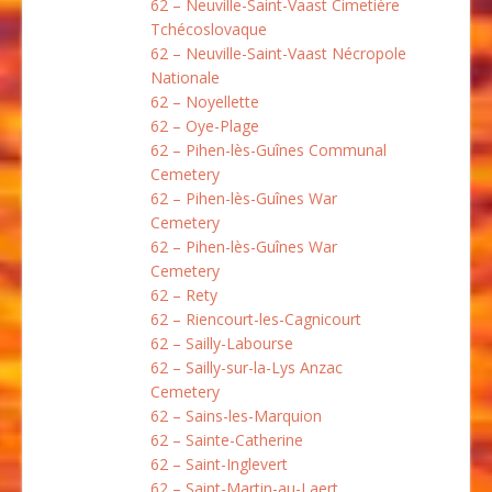
62 – Neuville-Saint-Vaast Cimetière
Tchécoslovaque
62 – Neuville-Saint-Vaast Nécropole
Nationale
62 – Noyellette
62 – Oye-Plage
62 – Pihen-lès-Guînes Communal
Cemetery
62 – Pihen-lès-Guînes War
Cemetery
62 – Pihen-lès-Guînes War
Cemetery
62 – Rety
62 – Riencourt-les-Cagnicourt
62 – Sailly-Labourse
62 – Sailly-sur-la-Lys Anzac
Cemetery
62 – Sains-les-Marquion
62 – Sainte-Catherine
62 – Saint-Inglevert
62 – Saint-Martin-au-Laert