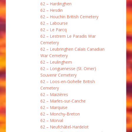
62 – Hardinghen
62 – Hesdin
62 – Houchin British Cemetery
62 – Labourse
62 – Le Parcq
62 – Lestrem Le Paradis War
Cemetery
62 – Leubringhen Calais Canadian
War Cemetery
62 – Leulinghem
62 – Longuenesse (St. Omer)
Souvenir Cemetery
62 – Loos-en-Gohelle British
Cemetery
62 – Maizières
62 – Marles-sur-Canche
62 – Marquise
62 – Monchy-Breton
62 – Morval
62 – Neufchâtel-Hardelot