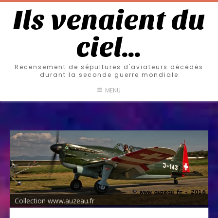
Ils venaient du
ciel…
Recensement de sépultures d'aviateurs décédés
durant la seconde guerre mondiale
MENU
Collection www.auzeau.fr