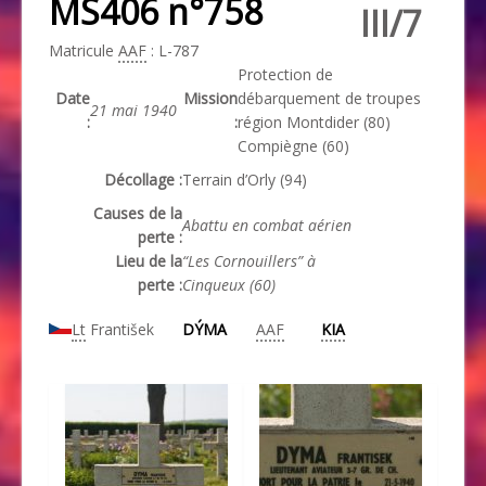
MS406 n°758
III/7
Matricule
AAF
: L-787
Protection de
Date
Mission
débarquement de troupes
21 mai 1940
:
:
région Montdider (80)
Compiègne (60)
Décollage :
Terrain d’Orly (94)
Causes de la
Abattu en combat aérien
perte :
Lieu de la
“Les Cornouillers” à
perte :
Cinqueux (60)
Lt
František
DÝMA
AAF
KIA