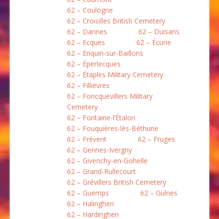
62 – Coulogne
62 – Croisilles British Cemetery
62 – Dannes
62 – Duisans
62 – Ecques
62 – Écurie
62 – Enquin-sur-Baillons
62 – Éperlecques
62 – Étaples Military Cemetery
62 – Fillièvres
62 – Foncquevillers Military
Cemetery
62 – Fontaine-l’Étalon
62 – Fouquières-lès-Béthune
62 – Frévent
62 – Fruges
62 – Gennes-Ivergny
62 – Givenchy-en-Gohelle
62 – Grand-Rullecourt
62 – Grévillers British Cemetery
62 – Guemps
62 – Guînes
62 – Halinghen
62 – Hardinghen