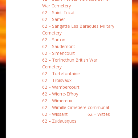
War Cemetery
62 – Saint-Tricat
62 – Samer
62 – Sangatte Les Baraques Military
Cemetery
62 – Sarton
62 – Saudemont
62 – Simencourt
62 – Terlincthun British War
Cemetery
62 – Tortefontaine
62 – Troisvaux
62 – Wambercourt
62 – Wierre-Effroy
62 – Wimereux
62 – Wimille Cimetière communal
62 – Wissant
62 – Wittes
62 – Zudausques