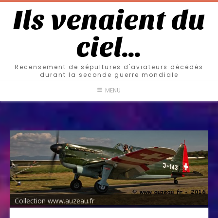
Ils venaient du
ciel…
Recensement de sépultures d'aviateurs décédés
durant la seconde guerre mondiale
MENU
Collection www.auzeau.fr