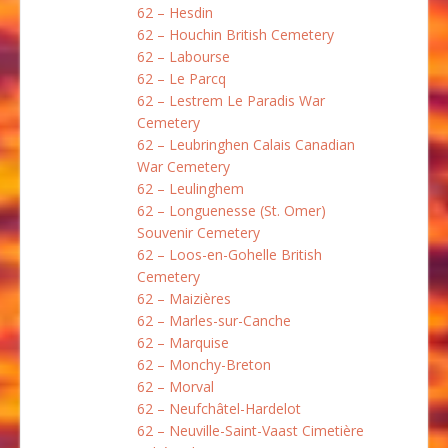
62 – Hesdin
62 – Houchin British Cemetery
62 – Labourse
62 – Le Parcq
62 – Lestrem Le Paradis War
Cemetery
62 – Leubringhen Calais Canadian
War Cemetery
62 – Leulinghem
62 – Longuenesse (St. Omer)
Souvenir Cemetery
62 – Loos-en-Gohelle British
Cemetery
62 – Maizières
62 – Marles-sur-Canche
62 – Marquise
62 – Monchy-Breton
62 – Morval
62 – Neufchâtel-Hardelot
62 – Neuville-Saint-Vaast Cimetière