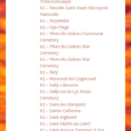
Tchécoslovaque
62 – Neuville-Saint-Vaast Nécropole
Nationale
62 – Noyellette
62 – Oye-Plage
62 – Pihen-lès-Guînes Communal
Cemetery
62 – Pihen-lès-Guînes War
Cemetery
62 – Pihen-lès-Guînes War
Cemetery
62 – Rety
62 – Riencourt-les-Cagnicourt
62 – Sailly-Labourse
62 – Sailly-sur-la-Lys Anzac
Cemetery
62 – Sains-les-Marquion
62 – Sainte-Catherine
62 – Saint-Inglevert
62 – Saint-Martin-au-Laert
62 – Saint-Pol-sur-Ternoise St Pol