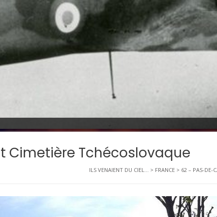
st Cimetière Tchécoslovaque
ILS VENAIENT DU CIEL...
>
FRANCE
>
62 – PAS-DE-C