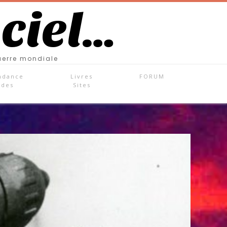
 ciel…
uerre mondiale
ndance
Livres
FORUM
ades
Sites