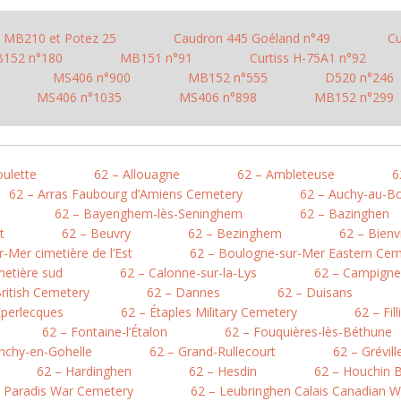
MB210 et Potez 25
Caudron 445 Goéland n°49
Cu
152 n°180
MB151 n°91
Curtiss H-75A1 n°92
MS406 n°900
MB152 n°555
D520 n°246
MS406 n°1035
MS406 n°898
MB152 n°299
oulette
62 – Allouagne
62 – Ambleteuse
6
62 – Arras Faubourg d’Amiens Cemetery
62 – Auchy-au-Bo
62 – Bayenghem-lès-Seninghem
62 – Bazinghen
t
62 – Beuvry
62 – Bezinghem
62 – Bienv
-Mer cimetière de l’Est
62 – Boulogne-sur-Mer Eastern Cem
metière sud
62 – Calonne-sur-la-Lys
62 – Campigne
British Cemetery
62 – Dannes
62 – Duisans
Éperlecques
62 – Étaples Military Cemetery
62 – Fil
62 – Fontaine-l’Étalon
62 – Fouquières-lès-Béthune
nchy-en-Gohelle
62 – Grand-Rullecourt
62 – Grévil
62 – Hardinghen
62 – Hesdin
62 – Houchin B
e Paradis War Cemetery
62 – Leubringhen Calais Canadian 