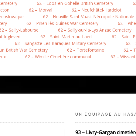
 Cemetery
62 – Loos-en-Gohelle British Cemetery
6
reton
62 – Morval
62 – Neufchâtel-Hardelot
hécoslovaque
62 – Neuville-Saint-Vaast Nécropole Nationale
tery
62 – Pihen-lès-Guînes War Cemetery
62 – Pih
62 – Sailly-Labourse
62 – Sailly-sur-la-Lys Anzac Cemetery
nt-Inglevert
62 – Saint-Martin-au-Laert
62 – Saint-
62 – Sangatte Les Baraques Military Cemetery
62 –
hun British War Cemetery
62 – Tortefontaine
62 – T
eux
62 – Wimille Cimetière communal
62 – Wissant
UN ÉQUIPAGE AU HA
93 – Livry-Gargan cimetièr