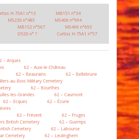
rtiss H-75A1 n°13
MB151 n°34
MS230 n°485
MS406 n°994
MB152 n°567
MS406 n°693
D520 n° ?
Curtiss H-75A1 n°57
2 – Arques
is
62 – Auxi-le-Château
62 – Beaurains
62 – Bellebrune
illers-au-Bois Military Cemetery
etery
62 – Bourthes
ulles-les-Grandes
62 – Caumont
62 – Ecques
62 – Écurie
lièvres
62 – Frévent
62 – Fruges
lers British Cemetery
62 – Guemps
ritish Cemetery
62 – Labourse
War Cemetery
62 – Leulinghem