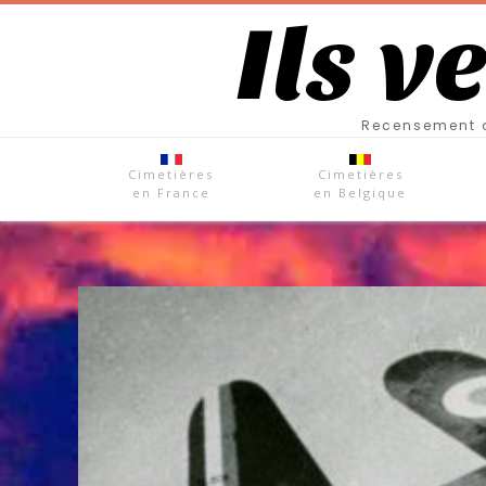
Ils v
Recensement d
Cimetières
Cimetières
en France
en Belgique