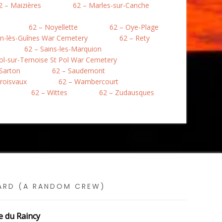
2 – Maizières
62 – Marles-sur-Canche
62 – Noyellette
62 – Oye-Plage
en-lès-Guînes War Cemetery
62 – Rety
62 – Sains-les-Marquion
Pol-sur-Ternoise St Pol War Cemetery
 Sarton
62 – Saudemont
roisvaux
62 – Wambercourt
62 – Wittes
62 – Zudausques
SARD (A RANDOM CREW)
e du Raincy