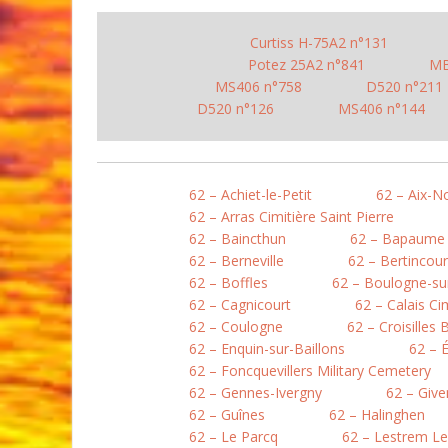
Curtiss H-75A2 n°131
Potez 25A2 n°841
MB
MS406 n°758
D520 n°211
D520 n°126
MS406 n°144
62 – Achiet-le-Petit
62 – Aix-N
62 – Arras Cimitière Saint Pierre
62 – Baincthun
62 – Bapaume
62 – Berneville
62 – Bertincour
62 – Boffles
62 – Boulogne-sur
62 – Cagnicourt
62 – Calais Ci
62 – Coulogne
62 – Croisilles 
62 – Enquin-sur-Baillons
62 – 
62 – Foncquevillers Military Cemetery
62 – Gennes-Ivergny
62 – Give
62 – Guînes
62 – Halinghen
62 – Le Parcq
62 – Lestrem L