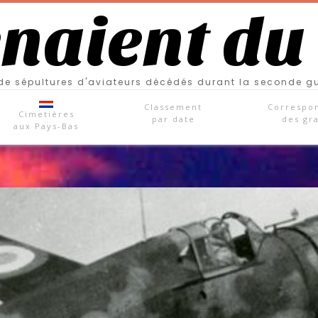
enaient du
e sépultures d'aviateurs décédés durant la seconde g
Classement
Correspo
Cimetières
par date
des gr
aux Pays-Bas