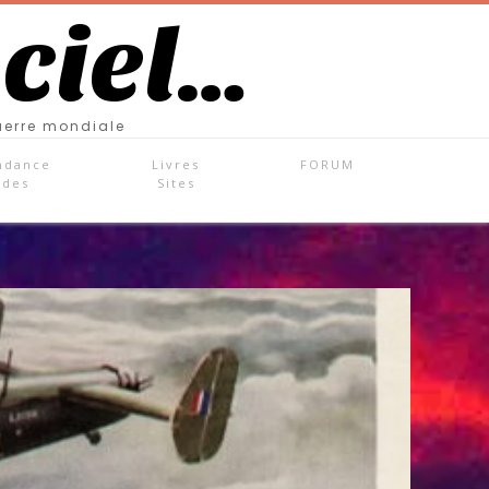
 ciel…
uerre mondiale
ndance
Livres
FORUM
ades
Sites