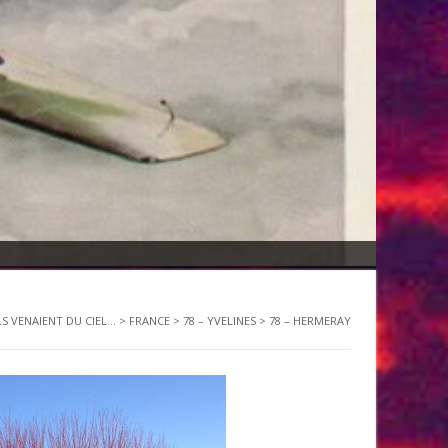
LS VENAIENT DU CIEL...
>
FRANCE
>
78 – YVELINES
>
78 – HERMERAY