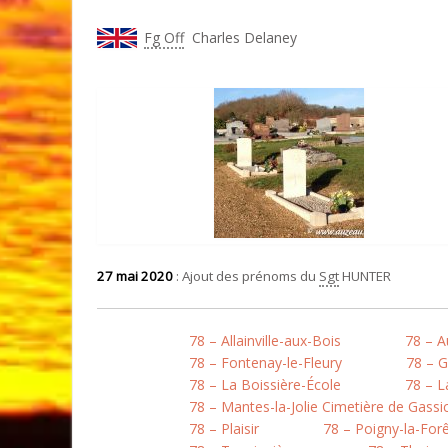
Fg Off
Charles Delaney
27 mai 2020
: Ajout des prénoms du
Sgt
HUNTER
78 – Allainville-aux-Bois
78 – A
78 – Fontenay-le-Fleury
78 – 
78 – La Boissière-École
78 – L
78 – Mantes-la-Jolie Cimetière de Gassi
78 – Plaisir
78 – Poigny-la-For