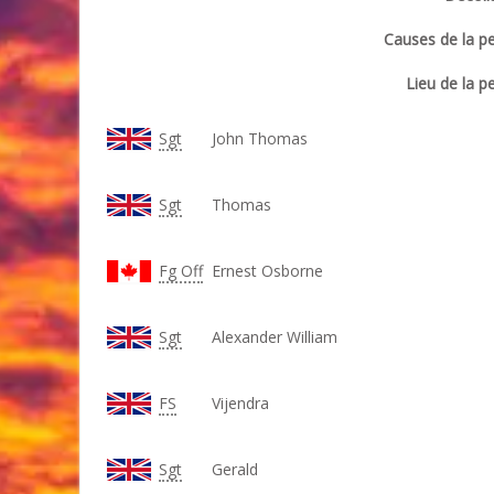
Causes de la pe
Lieu de la p
Sgt
John Thomas
Sgt
Thomas
Fg Off
Ernest Osborne
Sgt
Alexander William
FS
Vijendra
Sgt
Gerald