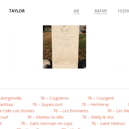
TAYLOR
AB
RAFVR
15250
ubergenville
78 – Coignières
78 – Courgent
Gambais
78 – Guyancourt
78 – Hermeray
a Celle-Les-Bordes
78 – Les Bréviaires
78 – Les M
court
78 – Mantes-la-Ville
78 – Marly-le-Roi
êt
78 – Saint-Germain-en-Laye
78 – Saint-Hilarion