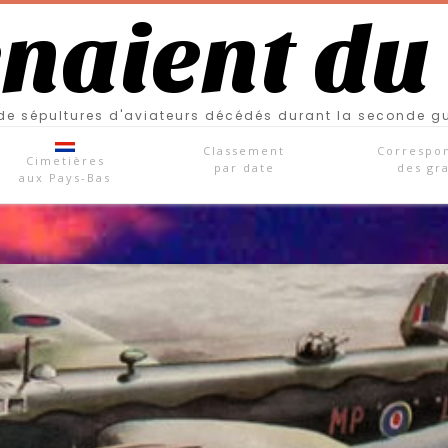
enaient du
e sépultures d'aviateurs décédés durant la seconde g
Classement
Correspo
Cimetières
par date
des gr
aux Pays-Bas