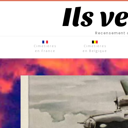
Ils v
Recensement d
Cimetières
Cimetières
en France
en Belgique