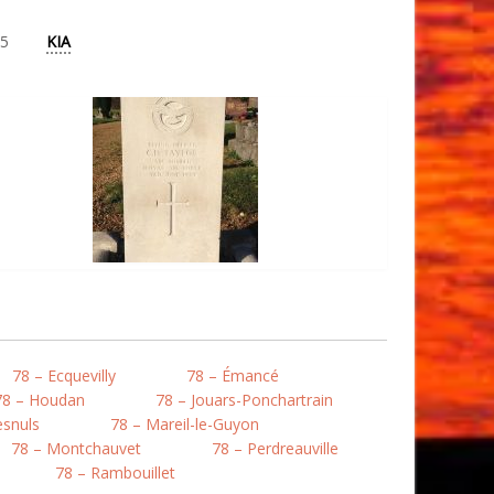
5
KIA
78 – Ecquevilly
78 – Émancé
78 – Houdan
78 – Jouars-Ponchartrain
esnuls
78 – Mareil-le-Guyon
78 – Montchauvet
78 – Perdreauville
78 – Rambouillet