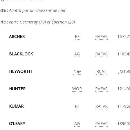
rte :
Abattu par un chasseur de nuit
erte :
entre Hermeray (78) et Épernon (28)
ARCHER
FE
RAFVR
16727
BLACKLOCK
AG
RAFVR
11034
HEYWORTH
Nav
RCAF
J/215
HUNTER
WOP
RAFVR
12149
KUMAR
Pil
RAFVR
11795
O’LEARY
AG
RAFVR
18960