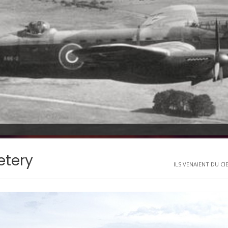
etery
ILS VENAIENT DU CIEL