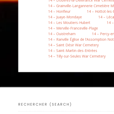
14 – Douvres-la-Délivrance War Cemete
14 – Grainville-Langannerie Cimetière Mi
14 – Honfleur
14 – Hottot-les
14 – Juaye-Mondaye
14 – Léc
14 – Les Moutiers-Hubert
14 –
14 – Merville-Franceville-Plage
14 – Ouistreham
14 – Percy-e
14 – Ranville Église de l’Assomption N
14 – Saint Désir War Cemetery
14 – Saint-Martin-des-Entrées
14 – Tilly-sur-Seules War Cemetery
RECHERCHER (SEARCH)