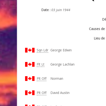
Date :
03 juin 1944
Dé
Causes de l
Lieu de 
Sqn Ldr
George Edwin
Flt
Lt
George Lachlan
Plt Off
Norman
Plt Off
David Austin