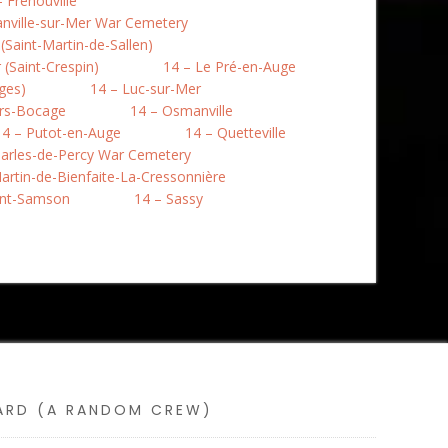
– Frenouville
nville-sur-Mer War Cemetery
Saint-Martin-de-Sallen)
(Saint-Crespin)
14 – Le Pré-en-Auge
ges)
14 – Luc-sur-Mer
rs-Bocage
14 – Osmanville
14 – Putot-en-Auge
14 – Quetteville
harles-de-Percy War Cemetery
artin-de-Bienfaite-La-Cressonnière
int-Samson
14 – Sassy
SARD (A RANDOM CREW)