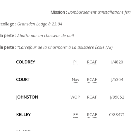
Mission :
Bombardement d’installations ferr
collage :
Gransden Lodge à 23:04
a perte :
Abattu par un chasseur de nuit
la perte :
“Carrefour de la Charmoie” à La Boissière-École (78)
COLDREY
Pil
RCAF
J/4820
COURT
Nav
RCAF
J/5304
JOHNSTON
WOP
RCAF
J/85052
KELLEY
FE
RCAF
C/88471