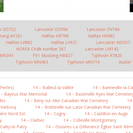
er ED722
Lancaster ED998
Lancaster DV186
tang AP261
Halifax HR798
Halifax HR985
Halifax LV882
Halifax LV921
Lancaster ND507
HORSA Chalk number 267
Lancaster LM142
 MN341
P51 Mustang HB827
Typhoon R7820
Typhoon MN463
Typhoon MN719
Auster 
-Pertes)
14 – Bailleul-la-Vallée
14 – Banneville-la-
 – Bayeux War Memorial
14 – Bazenville Ryes War Cemeter
le)
14 – Bény-sur-Mer Canadian War Cemetery
14 
onnebosq
14 – Bretteville-sur-Laize Canadian War Cemetery
ière Nord-Est
14 – Cagny
14 – Castillon-en-Auge
y
14 – Clarbec
14 – Colleville-Montgomery
 Culey-le-Patry
14 – Douvres-La-Délivrance Église Saint Rém