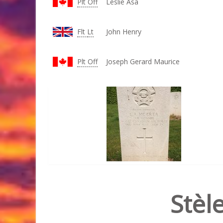
Plt Off
Leslie Asa
Flt
Lt
John Henry
Plt Off
Joseph Gerard Maurice
Stèl