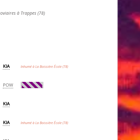
oviaires à Trappes (78)
KIA
Inhumé à La Boissière École (78)
POW
KIA
KIA
Inhumé à La Boissière École (78)