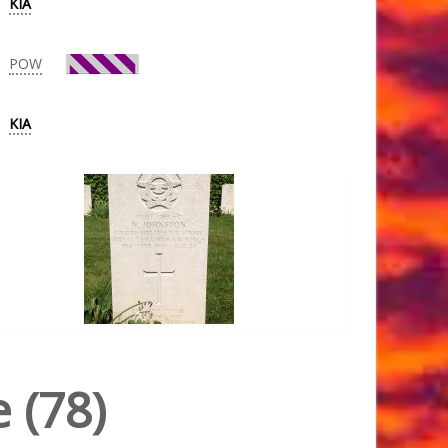
KIA
POW
KIA
 (78)