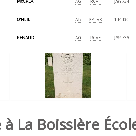
McCREA
AG
RCAF
J/89734
O’NEIL
AB
RAFVR
144430
RENAUD
AG
RCAF
J/86739
e à La Boissière École