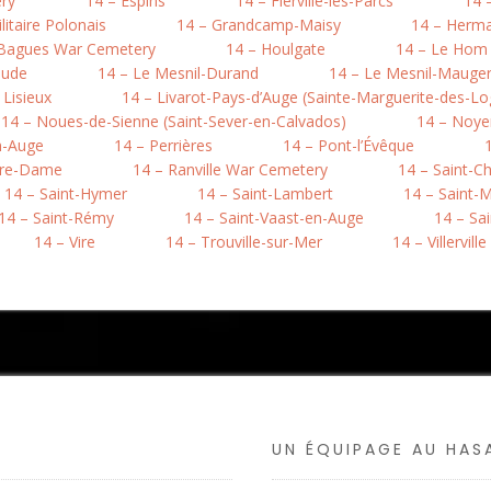
ry
14 – Espins
14 – Fierville-les-Parcs
14 
litaire Polonais
14 – Grandcamp-Maisy
14 – Herma
-Bagues War Cemetery
14 – Houlgate
14 – Le Hom (
aude
14 – Le Mesnil-Durand
14 – Le Mesnil-Mauger 
 Lisieux
14 – Livarot-Pays-d’Auge (Sainte-Marguerite-des-Lo
14 – Noues-de-Sienne (Saint-Sever-en-Calvados)
14 – Noye
n-Auge
14 – Perrières
14 – Pont-l’Évêque
otre-Dame
14 – Ranville War Cemetery
14 – Saint-C
14 – Saint-Hymer
14 – Saint-Lambert
14 – Saint-M
14 – Saint-Rémy
14 – Saint-Vaast-en-Auge
14 – Sa
14 – Vire
14 – Trouville-sur-Mer
14 – Villerville
UN ÉQUIPAGE AU HA