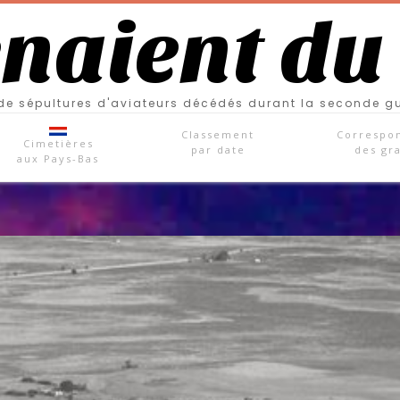
enaient du
e sépultures d'aviateurs décédés durant la seconde g
Classement
Correspo
Cimetières
par date
des gr
aux Pays-Bas