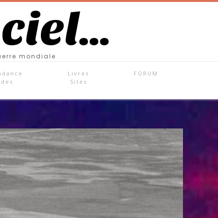
 ciel…
uerre mondiale
ndance
Livres
FORUM
ades
Sites