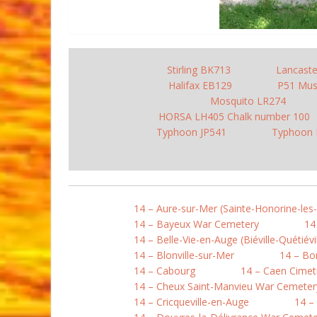
Stirling BK713
Lancast
Halifax EB129
P51 Mus
Mosquito LR274
HORSA LH405 Chalk number 100
Typhoon JP541
Typhoon
14 – Aure-sur-Mer (Sainte-Honorine-les
14 – Bayeux War Cemetery
14
14 – Belle-Vie-en-Auge (Biéville-Quétiévil
14 – Blonville-sur-Mer
14 – B
14 – Cabourg
14 – Caen Cimet
14 – Cheux Saint-Manvieu War Cemeter
14 – Cricqueville-en-Auge
14 –