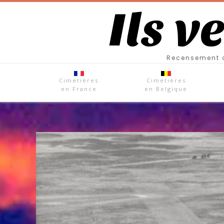
Ils v
Recensement d
Cimetières
Cimetières
en France
en Belgique