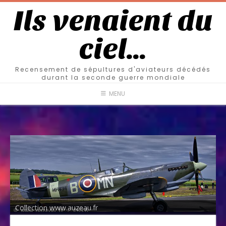
Ils venaient du
ciel…
Recensement de sépultures d'aviateurs décédés
durant la seconde guerre mondiale
MENU
Collection www.auzeau.fr