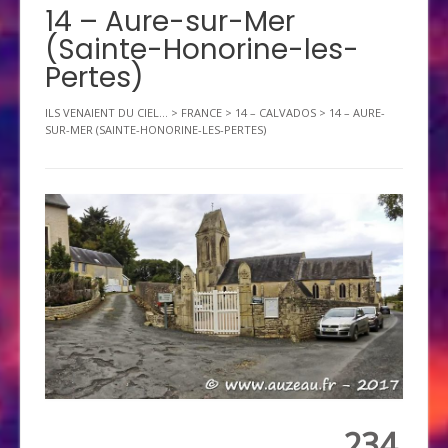
14 – Aure-sur-Mer
(Sainte-Honorine-les-
Pertes)
ILS VENAIENT DU CIEL...
>
FRANCE
>
14 – CALVADOS
>
14 – AURE-
SUR-MER (SAINTE-HONORINE-LES-PERTES)
234