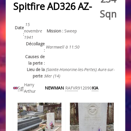
Spitfire AD326 AZ-
Sqn
15
Date
novembre
Mission :
Sweep
:
1941
Décollage
Warmwell à 11:50
:
Causes de
la perte :
Lieu de la
(Sainte-Honorine-les-Pertes) Aure-sur-
perte :
Mer (14)
Harry
Sgt
NEWMAN
RAFVR
912090
KIA
Arthur