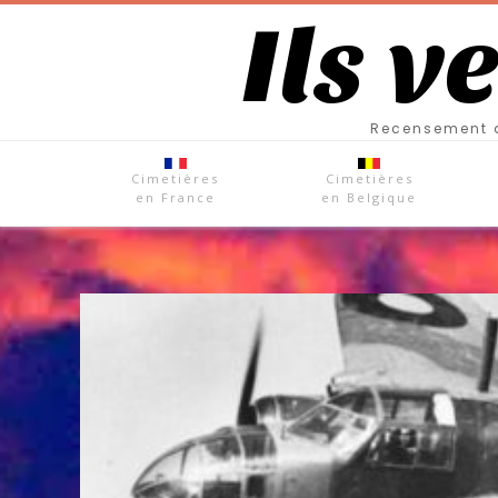
Ils v
Recensement d
Cimetières
Cimetières
en France
en Belgique