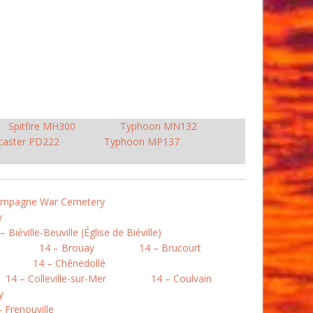
Spitfire MH300
Typhoon MN132
caster PD222
Typhoon MP137
Campagne War Cemetery
y
– Biéville-Beuville (Église de Biéville)
14 – Brouay
14 – Brucourt
14 – Chênedollé
14 – Colleville-sur-Mer
14 – Coulvain
y
– Frenouville