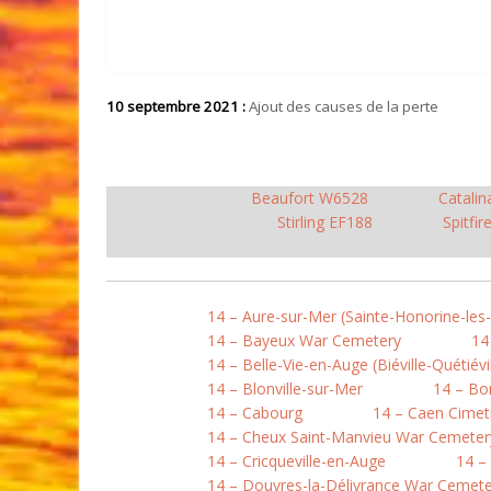
10 septembre 2021 :
Ajout des causes de la perte
Beaufort W6528
Catali
Stirling EF188
Spitfi
14 – Aure-sur-Mer (Sainte-Honorine-les
14 – Bayeux War Cemetery
14
14 – Belle-Vie-en-Auge (Biéville-Quétiévil
14 – Blonville-sur-Mer
14 – B
14 – Cabourg
14 – Caen Cimet
14 – Cheux Saint-Manvieu War Cemeter
14 – Cricqueville-en-Auge
14 –
14 – Douvres-la-Délivrance War Cemete