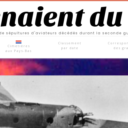
enaient du
e sépultures d'aviateurs décédés durant la seconde g
Classement
Correspo
Cimetières
par date
des gr
aux Pays-Bas