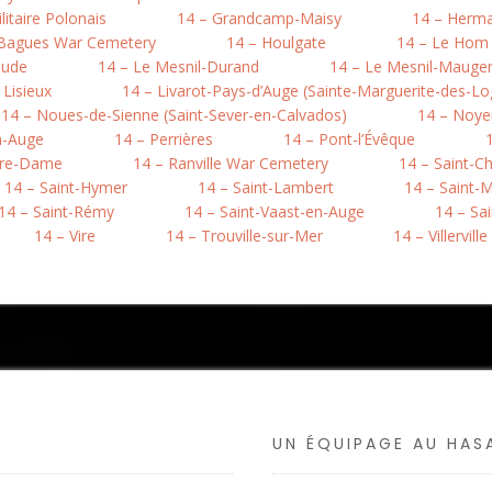
litaire Polonais
14 – Grandcamp-Maisy
14 – Herma
-Bagues War Cemetery
14 – Houlgate
14 – Le Hom (
aude
14 – Le Mesnil-Durand
14 – Le Mesnil-Mauger 
 Lisieux
14 – Livarot-Pays-d’Auge (Sainte-Marguerite-des-Lo
14 – Noues-de-Sienne (Saint-Sever-en-Calvados)
14 – Noye
n-Auge
14 – Perrières
14 – Pont-l’Évêque
otre-Dame
14 – Ranville War Cemetery
14 – Saint-C
14 – Saint-Hymer
14 – Saint-Lambert
14 – Saint-M
14 – Saint-Rémy
14 – Saint-Vaast-en-Auge
14 – Sa
14 – Vire
14 – Trouville-sur-Mer
14 – Villerville
UN ÉQUIPAGE AU HA