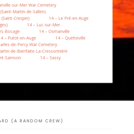
nville-sur-Mer War Cemetery
Saint-Martin-de-Sallen)
(Saint-Crespin)
14 – Le Pré-en-Auge
ges)
14 – Luc-sur-Mer
rs-Bocage
14 – Osmanville
14 – Putot-en-Auge
14 – Quetteville
harles-de-Percy War Cemetery
artin-de-Bienfaite-La-Cressonnière
int-Samson
14 – Sassy
SARD (A RANDOM CREW)