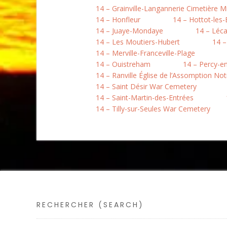
14 – Grainville-Langannerie Cimetière Mi
14 – Honfleur
14 – Hottot-les
14 – Juaye-Mondaye
14 – Léc
14 – Les Moutiers-Hubert
14 –
14 – Merville-Franceville-Plage
14 – Ouistreham
14 – Percy-e
14 – Ranville Église de l’Assomption N
14 – Saint Désir War Cemetery
14 – Saint-Martin-des-Entrées
14 – Tilly-sur-Seules War Cemetery
RECHERCHER (SEARCH)