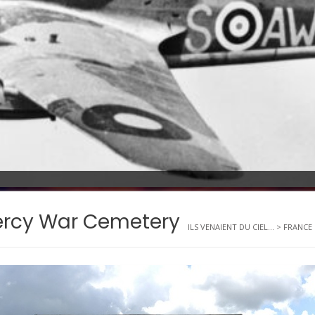
ercy War Cemetery
ILS VENAIENT DU CIEL...
>
FRANCE