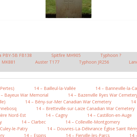
na PBY-5B FB138
Spitfire MH905
Typhoon ?
re MK881
Auster T177
Typhoon JR256
Lan
-Pertes)
14 – Bailleul-la-Vallée
14 – Banneville-la-
 – Bayeux War Memorial
14 – Bazenville Ryes War Cemeter
le)
14 – Bény-sur-Mer Canadian War Cemetery
14 
onnebosq
14 – Bretteville-sur-Laize Canadian War Cemetery
ière Nord-Est
14 – Cagny
14 – Castillon-en-Auge
y
14 – Clarbec
14 – Colleville-Montgomery
 Culey-le-Patry
14 – Douvres-La-Délivrance Église Saint Rém
ry
14 – Espins
14 – Fierville-les-Parcs
14 