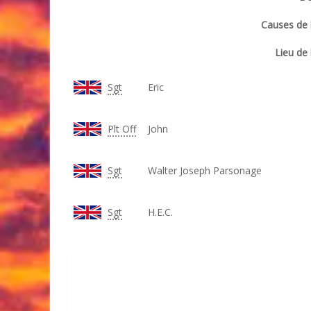
Causes de l
Lieu de 
Sgt
Eric
Plt Off
John
Sgt
Walter Joseph Parsonage
Sgt
H.E.C.