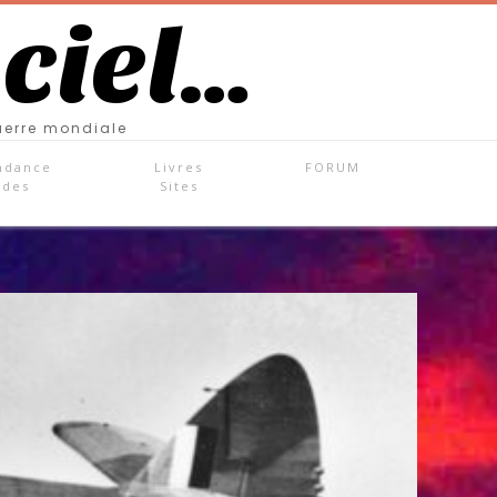
 ciel…
uerre mondiale
ndance
Livres
FORUM
ades
Sites