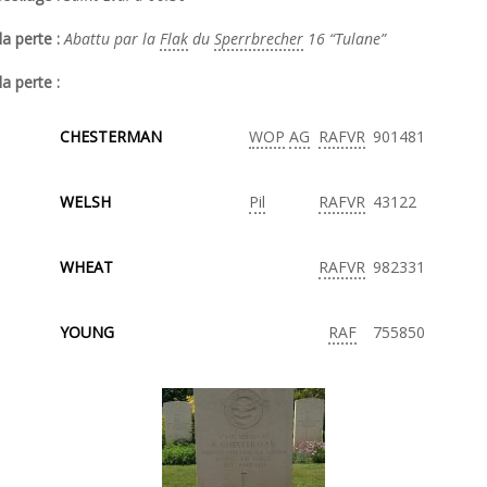
a perte :
Abattu par la
Flak
du
Sperrbrecher
16 “Tulane”
la perte :
CHESTERMAN
WOP
AG
RAFVR
901481
WELSH
Pil
RAFVR
43122
WHEAT
RAFVR
982331
YOUNG
RAF
755850