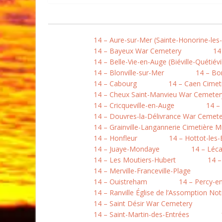
14 – Aure-sur-Mer (Sainte-Honorine-les
14 – Bayeux War Cemetery
14
14 – Belle-Vie-en-Auge (Biéville-Quétiévil
14 – Blonville-sur-Mer
14 – B
14 – Cabourg
14 – Caen Cimet
14 – Cheux Saint-Manvieu War Cemeter
14 – Cricqueville-en-Auge
14 –
14 – Douvres-la-Délivrance War Cemete
14 – Grainville-Langannerie Cimetière Mi
14 – Honfleur
14 – Hottot-les
14 – Juaye-Mondaye
14 – Léc
14 – Les Moutiers-Hubert
14 –
14 – Merville-Franceville-Plage
14 – Ouistreham
14 – Percy-e
14 – Ranville Église de l’Assomption N
14 – Saint Désir War Cemetery
14 – Saint-Martin-des-Entrées