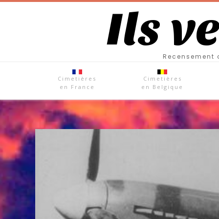
Ils v
Recensement d
Cimetières
Cimetières
en France
en Belgique