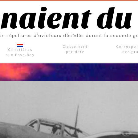
enaient du
e sépultures d'aviateurs décédés durant la seconde g
Classement
Correspo
Cimetières
par date
des gr
aux Pays-Bas