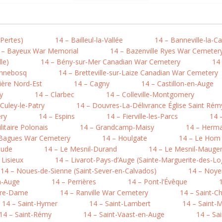
-Pertes)
14 – Bailleul-la-Vallée
14 – Banneville-la-
 – Bayeux War Memorial
14 – Bazenville Ryes War Cemeter
le)
14 – Bény-sur-Mer Canadian War Cemetery
14 
onnebosq
14 – Bretteville-sur-Laize Canadian War Cemetery
ière Nord-Est
14 – Cagny
14 – Castillon-en-Auge
y
14 – Clarbec
14 – Colleville-Montgomery
 Culey-le-Patry
14 – Douvres-La-Délivrance Église Saint Rém
ry
14 – Espins
14 – Fierville-les-Parcs
14 
litaire Polonais
14 – Grandcamp-Maisy
14 – Herma
-Bagues War Cemetery
14 – Houlgate
14 – Le Hom (
aude
14 – Le Mesnil-Durand
14 – Le Mesnil-Mauger 
 Lisieux
14 – Livarot-Pays-d’Auge (Sainte-Marguerite-des-Lo
14 – Noues-de-Sienne (Saint-Sever-en-Calvados)
14 – Noye
n-Auge
14 – Perrières
14 – Pont-l’Évêque
otre-Dame
14 – Ranville War Cemetery
14 – Saint-C
14 – Saint-Hymer
14 – Saint-Lambert
14 – Saint-M
14 – Saint-Rémy
14 – Saint-Vaast-en-Auge
14 – Sa