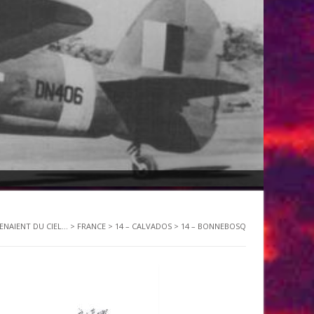
VENAIENT DU CIEL...
>
FRANCE
>
14 – CALVADOS
>
14 – BONNEBOSQ