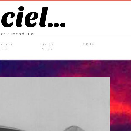
 ciel…
uerre mondiale
ndance
Livres
FORUM
ades
Sites