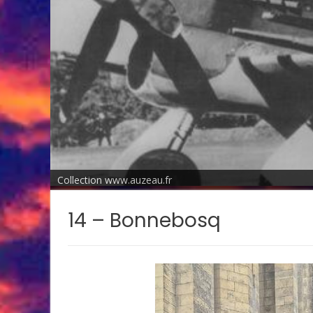
Collection www.auzeau.fr
14 – Bonnebosq