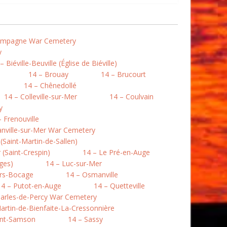
Campagne War Cemetery
y
– Biéville-Beuville (Église de Biéville)
14 – Brouay
14 – Brucourt
14 – Chênedollé
14 – Colleville-sur-Mer
14 – Coulvain
y
– Frenouville
nville-sur-Mer War Cemetery
Saint-Martin-de-Sallen)
(Saint-Crespin)
14 – Le Pré-en-Auge
ges)
14 – Luc-sur-Mer
rs-Bocage
14 – Osmanville
14 – Putot-en-Auge
14 – Quetteville
harles-de-Percy War Cemetery
artin-de-Bienfaite-La-Cressonnière
int-Samson
14 – Sassy