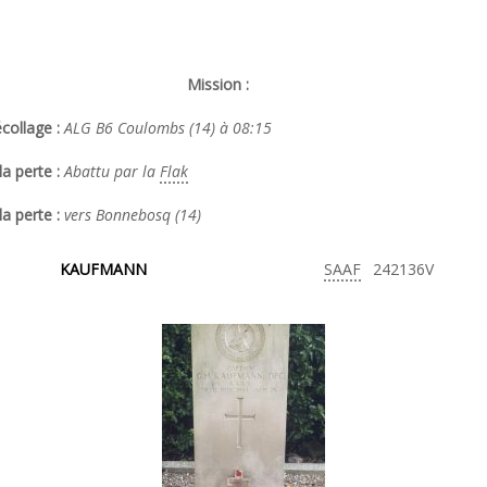
Mission :
collage :
ALG B6 Coulombs (14) à 08:15
a perte :
Abattu par la
Flak
la perte :
vers Bonnebosq (14)
KAUFMANN
SAAF
242136V