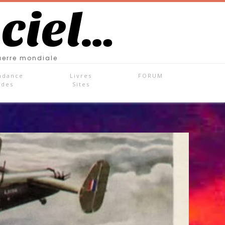
 ciel…
uerre mondiale
ndance
Livres
FORUM
ades
Sites