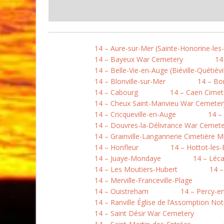
14 – Aure-sur-Mer (Sainte-Honorine-les
14 – Bayeux War Cemetery
14
14 – Belle-Vie-en-Auge (Biéville-Quétiévil
14 – Blonville-sur-Mer
14 – B
14 – Cabourg
14 – Caen Cimet
14 – Cheux Saint-Manvieu War Cemeter
14 – Cricqueville-en-Auge
14 –
14 – Douvres-la-Délivrance War Cemete
14 – Grainville-Langannerie Cimetière Mi
14 – Honfleur
14 – Hottot-les
14 – Juaye-Mondaye
14 – Léc
14 – Les Moutiers-Hubert
14 –
14 – Merville-Franceville-Plage
14 – Ouistreham
14 – Percy-e
14 – Ranville Église de l’Assomption N
14 – Saint Désir War Cemetery