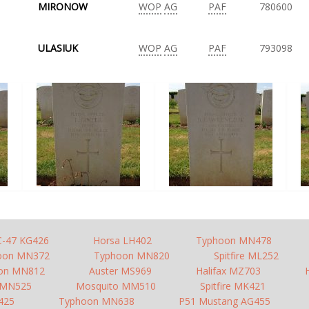
MIRONOW
WOP
AG
PAF
780600
ULASIUK
WOP
AG
PAF
793098
C-47 KG426
Horsa LH402
Typhoon MN478
oon MN372
Typhoon MN820
Spitfire ML252
on MN812
Auster MS969
Halifax MZ703
 MN525
Mosquito MM510
Spitfire MK421
425
Typhoon MN638
P51 Mustang AG455