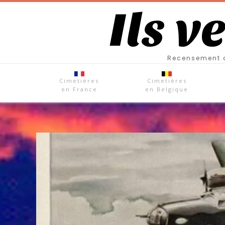
Ils v
Recensement d
Cimetières
Cimetières
en France
en Belgique