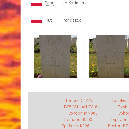
Ppor
Jan Kazimierz
Plut
Franciszek
Halifax DT725
Douglas 
B25 Mitchell FV184
Typh
Typhoon MN808
Typho
Typhoon JR300
Typhoon
Spitfire MK826
Boston BZ