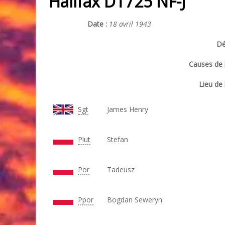
Halifax DT725 NF-J
Date :
18 avril 1943
Dé
Causes de l
Lieu de 
Sgt
James Henry
Plut
Stefan
Por
Tadeusz
Ppor
Bogdan Seweryn