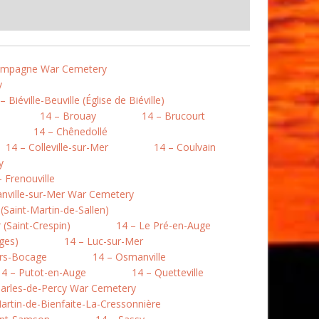
Campagne War Cemetery
y
– Biéville-Beuville (Église de Biéville)
14 – Brouay
14 – Brucourt
14 – Chênedollé
14 – Colleville-sur-Mer
14 – Coulvain
y
– Frenouville
nville-sur-Mer War Cemetery
Saint-Martin-de-Sallen)
(Saint-Crespin)
14 – Le Pré-en-Auge
ges)
14 – Luc-sur-Mer
rs-Bocage
14 – Osmanville
14 – Putot-en-Auge
14 – Quetteville
harles-de-Percy War Cemetery
artin-de-Bienfaite-La-Cressonnière