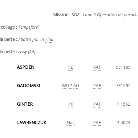
Mission :
SOE : Lime 9 Opération de parachu
collage :
Tempsford
a perte :
Abattu par la
Flak
la perte :
Ussy (14)
ASPDEN
FE
RAF
531185
GADOMSKI
WOP
AG
PAF
781695
GINTER
Pil
PAF
P 1552
LAWRENCZUK
Nav
PAF
P 0073