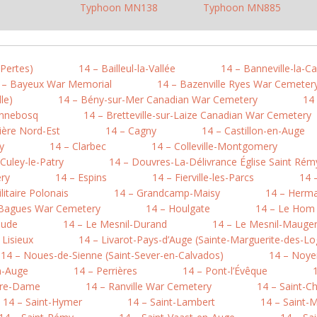
Typhoon MN138
Typhoon MN885
-Pertes)
14 – Bailleul-la-Vallée
14 – Banneville-la-
 – Bayeux War Memorial
14 – Bazenville Ryes War Cemeter
le)
14 – Bény-sur-Mer Canadian War Cemetery
14 
onnebosq
14 – Bretteville-sur-Laize Canadian War Cemetery
ière Nord-Est
14 – Cagny
14 – Castillon-en-Auge
y
14 – Clarbec
14 – Colleville-Montgomery
 Culey-le-Patry
14 – Douvres-La-Délivrance Église Saint Rém
ry
14 – Espins
14 – Fierville-les-Parcs
14 
litaire Polonais
14 – Grandcamp-Maisy
14 – Herma
-Bagues War Cemetery
14 – Houlgate
14 – Le Hom (
aude
14 – Le Mesnil-Durand
14 – Le Mesnil-Mauger 
 Lisieux
14 – Livarot-Pays-d’Auge (Sainte-Marguerite-des-Lo
14 – Noues-de-Sienne (Saint-Sever-en-Calvados)
14 – Noye
n-Auge
14 – Perrières
14 – Pont-l’Évêque
otre-Dame
14 – Ranville War Cemetery
14 – Saint-C
14 – Saint-Hymer
14 – Saint-Lambert
14 – Saint-M