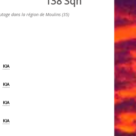
138 Sqn
tage dans la région de Moulins (35)
KIA
KIA
KIA
KIA