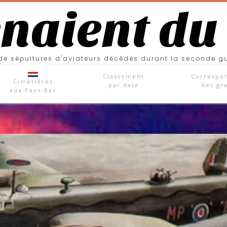
enaient du
e sépultures d'aviateurs décédés durant la seconde g
Classement
Correspo
Cimetières
par date
des gr
aux Pays-Bas