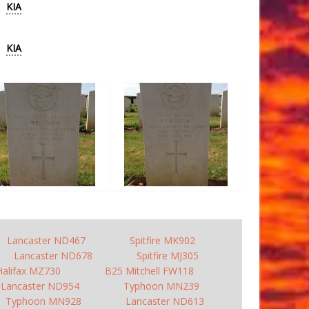
KIA
KIA
Lancaster ND467
Spitfire MK902
Lancaster ND678
Spitfire MJ305
Halifax MZ730
B25 Mitchell FW118
Lancaster ND954
Typhoon MN239
Typhoon MN928
Lancaster ND613