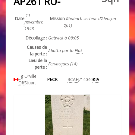
AP261 RU-
11
Date
Mission
Rhubarb secteur d’Alençon
novembre
:
:
(61)
1943
Décollage :
Gatwick à 08:05
Causes de
Abattu par la
Flak
la perte :
Lieu de la
Fervacques (14)
perte :
Fg
Orville
PECK
RCAF
J/14040
KIA
Off
Stuart