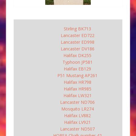
Stirling BK713
Lancaster ED722
Lancaster ED998
Lancaster DV186
Halifax DK255
Typhoon JP581
Halifax EB129
P51 Mustang AP261
Halifax HR798
Halifax HR985
Halifax LW321
Lancaster ND706
Mosquito LR274
Halifax LV882
Halifax LV921
Lancaster ND507
HORSA Chalk number 42