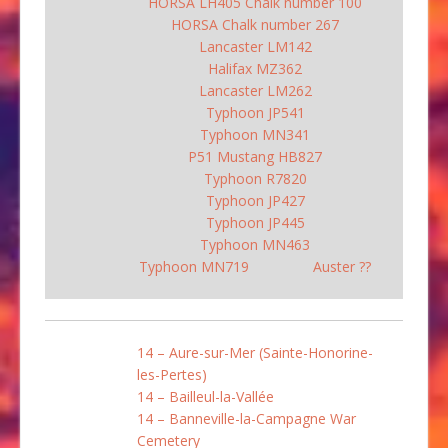
HORSA LH405 Chalk number 100
HORSA Chalk number 267
Lancaster LM142
Halifax MZ362
Lancaster LM262
Typhoon JP541
Typhoon MN341
P51 Mustang HB827
Typhoon R7820
Typhoon JP427
Typhoon JP445
Typhoon MN463
Typhoon MN719
Auster ??
14 – Aure-sur-Mer (Sainte-Honorine-
les-Pertes)
14 – Bailleul-la-Vallée
14 – Banneville-la-Campagne War
Cemetery