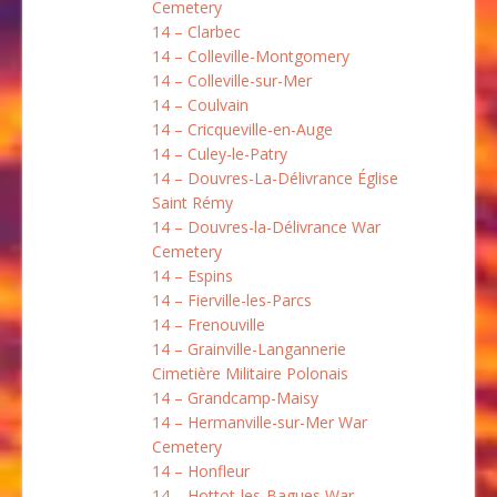
Cemetery
14 – Clarbec
14 – Colleville-Montgomery
14 – Colleville-sur-Mer
14 – Coulvain
14 – Cricqueville-en-Auge
14 – Culey-le-Patry
14 – Douvres-La-Délivrance Église
Saint Rémy
14 – Douvres-la-Délivrance War
Cemetery
14 – Espins
14 – Fierville-les-Parcs
14 – Frenouville
14 – Grainville-Langannerie
Cimetière Militaire Polonais
14 – Grandcamp-Maisy
14 – Hermanville-sur-Mer War
Cemetery
14 – Honfleur
14 – Hottot-les-Bagues War