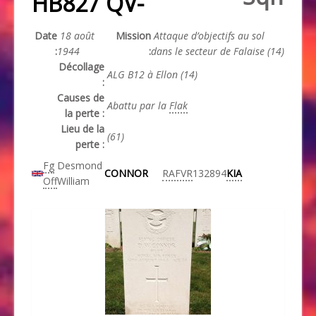
HB827 QV-
Date
18 août
Mission
Attaque d’objectifs au sol
:
1944
:
dans le secteur de Falaise (14)
Décollage
ALG B12 à Ellon (14)
:
Causes de
Abattu par la
Flak
la perte :
Lieu de la
(61)
perte :
Fg
Desmond
CONNOR
RAFVR
132894
KIA
Off
William