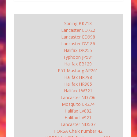
Stirling BK713
Lancaster ED722
Lancaster ED998
Lancaster DV186
Halifax DK255
Typhoon JP581
Halifax EB129
P51 Mustang AP261
Halifax HR798
Halifax HR985
Halifax LW321
Lancaster ND706
Mosquito LR274
Halifax LV882
Halifax LV921
Lancaster ND507
HORSA Chalk number 42